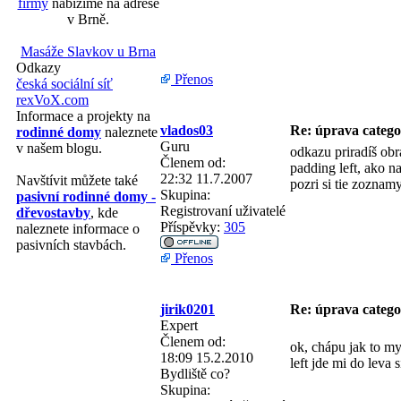
firmy
nabízíme na adrese
v Brně.
Masáže Slavkov u Brna
Odkazy
Přenos
česká sociální síť
rexVoX.com
Informace a projekty na
vlados03
Re: úprava categ
rodinné domy
naleznete
Guru
v našem blogu.
odkazu priradíš obr
Členem od:
padding left, ako na
22:32 11.7.2007
Navštívit můžete také
pozri si tie zoznam
Skupina:
pasivní rodinné domy -
Registrovaní uživatelé
dřevostavby
, kde
Příspěvky:
305
naleznete informace o
pasivních stavbách.
Přenos
jirik0201
Re: úprava categ
Expert
Členem od:
ok, chápu jak to my
18:09 15.2.2010
left jde mi do leva 
Bydliště
co?
Skupina: