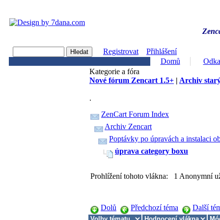
Zenca
Registrovat
Přihlášení
Domů
Odka
Kategorie a fóra
Nové fórum Zencart 1.5+
|
Archiv starý
.
ZenCart Forum Index
Archiv Zencart
Poptávky po úpravách a instalaci o
úprava category boxu
Prohlížení tohoto vlákna: 1 Anonymní už
Dolů
Předchozí téma
Další té