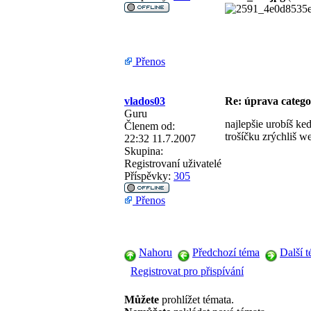
Přenos
vlados03
Re: úprava categ
Guru
najlepšie urobíš ke
Členem od:
trošíčku zrýchliš w
22:32 11.7.2007
Skupina:
Registrovaní uživatelé
Příspěvky:
305
Přenos
Nahoru
Předchozí téma
Další 
Registrovat pro přispívání
Můžete
prohlížet témata.