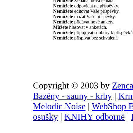
Nemůžete
zakládat nová témata.
Nemůžete
odpovídat na příspěvky.
Nemůžete
editovat Vaše příspěvky.
Nemůžete
mazat Vaše příspěvky.
Nemůžete
přidávat nové ankety.
Můžete
hlasovat v anketách.
Nemůžete
připojovat soubory k příspěvk
Nemůžete
přispívat bez schválení.
Copyright © 2003 by
Zenca
Bazény - sauny - krby
|
Krm
Melodic Noise
|
WebShop B
osušky
|
KNIHY odborné
|