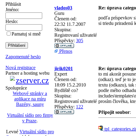
Přihlásit
vlados03
Re: úprava categ
Jméno:
Guru
podľa príspevkov si
Členem od:
Heslo:
si triedu priradenú
22:32 11.7.2007
Skupina:
Pamatuj si mně
Registrovaní uživatelé
Příspěvky:
305
Přenos
Zapomenuté heslo
Nová registrace
jirik0201
Re: úprava categ
Partner a hosting webu
Expert
to mi akorát posune 
Členem od:
(odkaz). teď je to 
18:09 15.2.2010
textu (odkazu), tak
Spolupráce
Bydliště
co?
podle mého odhadu
Webové stránky a
Skupina:
includes\templates\
aplikace na míru
Registrovaní uživatelé
prosím člověka, kte
Bazény, sauny
Příspěvky:
122
Připojit soubor
:
Virtuální sídlo pro firmy
v Praze
.
tpl_categories.zi
Levné
Virtuální sídlo pro