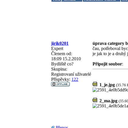
jirik0201
úprava category 
Expert
čau, potřeboval bych
Členem od:
je jak to je a druhý
18:09 15.2.2010
Bydliště
co?
Připojit soubor
:
Skupina:
Registrovaní uživatelé
Příspěvky:
122
1_je.jpg
(35.76 
2_ma.jpg
(35.6
Přenos