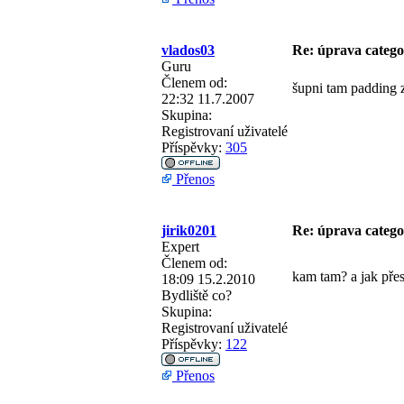
vlados03
Re: úprava categ
Guru
Členem od:
šupni tam padding 
22:32 11.7.2007
Skupina:
Registrovaní uživatelé
Příspěvky:
305
Přenos
jirik0201
Re: úprava categ
Expert
Členem od:
kam tam? a jak pře
18:09 15.2.2010
Bydliště
co?
Skupina:
Registrovaní uživatelé
Příspěvky:
122
Přenos