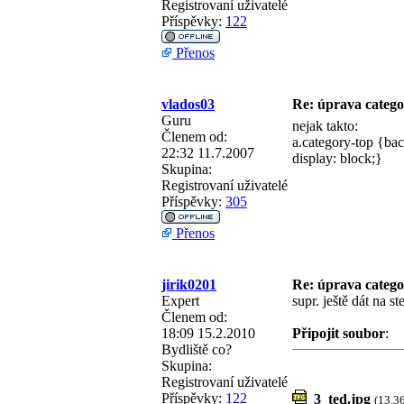
Registrovaní uživatelé
Příspěvky:
122
Přenos
vlados03
Re: úprava categ
Guru
nejak takto:
Členem od:
a.category-top {bac
22:32 11.7.2007
display: block;}
Skupina:
Registrovaní uživatelé
Příspěvky:
305
Přenos
jirik0201
Re: úprava categ
Expert
supr. ještě dát na s
Členem od:
18:09 15.2.2010
Připojit soubor
:
Bydliště
co?
Skupina:
Registrovaní uživatelé
Příspěvky:
122
3_ted.jpg
(13.3