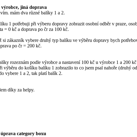
ý výrobce, jiná doprava
avím. mám dva různé balíky 1 a 2.
líku 1 potřebuji při výberu dopravy zobrazit osobní odběr v praze, osob
a = 0 kč a doprava po čr za 100 kč.
 si zákazník vybere druhý typ balíku ve výběru dopravy bych potřebova
prava po čr = 200 kč.
alíky rozeznám podle výrobce a nastavení 100 kč u výrobce 1 a 200 kč u
ři výběru do košíku balíku 1 zobrazilo to co jsem psal nahoře (druhý ods
o vybere 1 a 2, tak platí balík 2.
dem díky za helpy.
 úprava category boxu