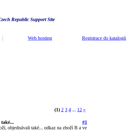
Czech Republic Support Site
Web hosting
Registrace do katalogů
(1)
2
3
4
...
12
»
 také...
#1
zboží, objednávali také... odkaz na zboží B a ve