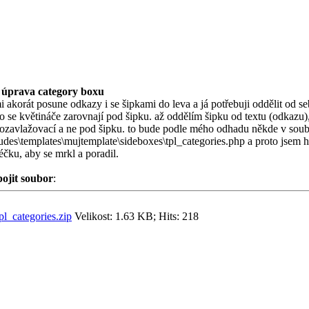
 úprava category boxu
i akorát posune odkazy i se šipkami do leva a já potřebuji oddělit od seb
o se květináče zarovnají pod šipku. až oddělím šipku od textu (odkazu)
ozavlažovací a ne pod šipku. to bude podle mého odhadu někde v sou
udes\templates\mujtemplate\sideboxes\tpl_categories.php a proto jsem 
čku, aby se mrkl a poradil.
pojit soubor
:
pl_categories.zip
Velikost: 1.63 KB; Hits: 218