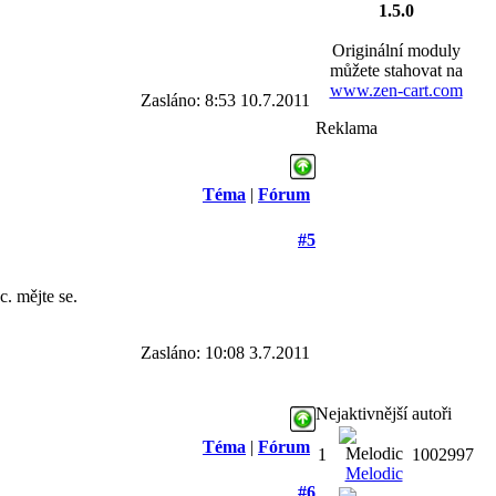
1.5.0
Originální moduly
můžete stahovat na
www.zen-cart.com
Zasláno: 8:53 10.7.2011
Reklama
Téma
|
Fórum
#5
. mějte se.
Zasláno: 10:08 3.7.2011
Nejaktivnější autoři
Téma
|
Fórum
1
1002997
Melodic
#6