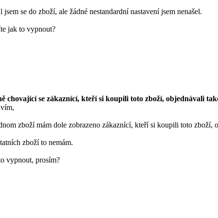
l jsem se do zboží, ale žádné nestandardní nastavení jsem nenašel.
te jak to vypnout?
ě chovající se zákaznící, kteří si koupili toto zboží, objednávali také
avím,
dnom zboží mám dole zobrazeno zákaznící, kteří si koupili toto zboží, o
statních zboží to nemám.
to vypnout, prosím?