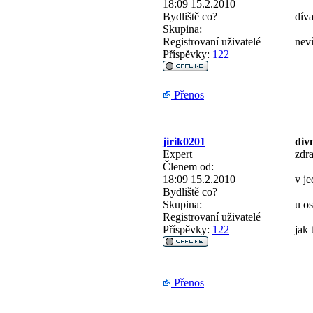
18:09 15.2.2010
Bydliště
co?
díva
Skupina:
Registrovaní uživatelé
neví
Příspěvky:
122
Přenos
jirik0201
divn
Expert
zdr
Členem od:
18:09 15.2.2010
v je
Bydliště
co?
Skupina:
u o
Registrovaní uživatelé
Příspěvky:
122
jak 
Přenos