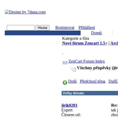
Registrovat
Přihlášení
Domů
Kategorie a fóra
Nové fórum Zencart 1.5+
|
Arch
.
ZenCart Forum Index
Všechny příspěvky (jir
Dolů
Předchozí téma
Další
jirik0201
Re: 
Expert
tak 
Členem od:
zbož