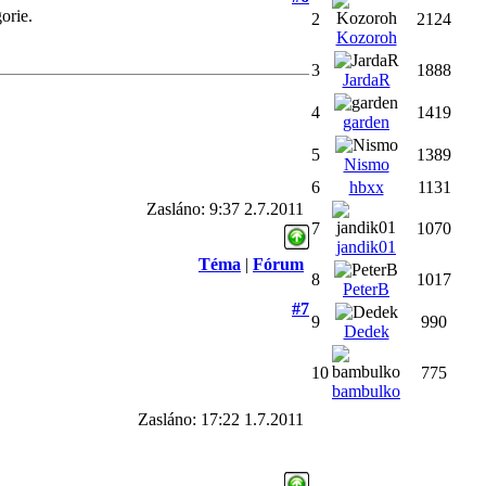
orie.
2
2124
Kozoroh
3
1888
JardaR
4
1419
garden
5
1389
Nismo
6
hbxx
1131
Zasláno: 9:37 2.7.2011
7
1070
jandik01
Téma
|
Fórum
8
1017
PeterB
#7
9
990
Dedek
10
775
bambulko
Zasláno: 17:22 1.7.2011