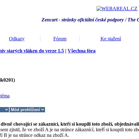
Zencart - stránky oficiální české podpory / T
he 
Odkazy
Fórum
Ke stažení
iv starých vláken do verze 1.5
|
Všechna fóra
ik0201)
 téma
divně chovající se zákaznící, kteří si koupili toto zboží, objednávali
jsem zjistil, že ve zboží A je na stránce zákaznící, kteří si koupili toto 
í B je na stránce odkaz na zboží A.