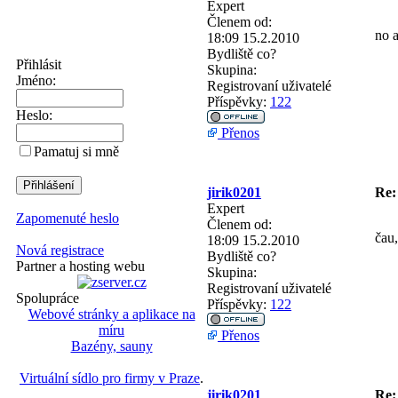
Expert
Členem od:
no a
18:09 15.2.2010
Bydliště
co?
Přihlásit
Skupina:
Jméno:
Registrovaní uživatelé
Příspěvky:
122
Heslo:
Přenos
Pamatuj si mně
jirik0201
Re:
Expert
Zapomenuté heslo
Členem od:
čau,
18:09 15.2.2010
Nová registrace
Bydliště
co?
Partner a hosting webu
Skupina:
Registrovaní uživatelé
Spolupráce
Příspěvky:
122
Webové stránky a aplikace na
míru
Přenos
Bazény, sauny
Virtuální sídlo pro firmy v Praze
.
jirik0201
Re: