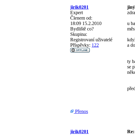
jirik0201
jin
Expert
zdr
Členem od:
18:09 15.2.2010
u ba
Bydliště
co?
měst
Skupina:
Registrovaní uživatelé
když
Příspěvky:
122
a do
ty b
se p
někd
pře
Přenos
jirik0201
Re: