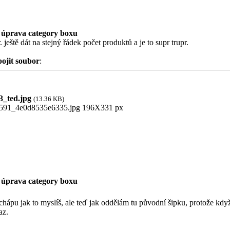
 úprava category boxu
. ještě dát na stejný řádek počet produktů a je to supr trupr.
pojit soubor
:
_ted.jpg
(13.36 KB)
 úprava category boxu
chápu jak to myslíš, ale teď jak oddělám tu původní šipku, protože když
az.