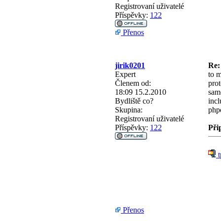
Registrovaní uživatelé
Příspěvky:
122
Přenos
jirik0201
Re:
Expert
to m
Členem od:
prot
18:09 15.2.2010
sam
Bydliště
co?
incl
Skupina:
phpé
Registrovaní uživatelé
Příspěvky:
122
Při
t
Přenos