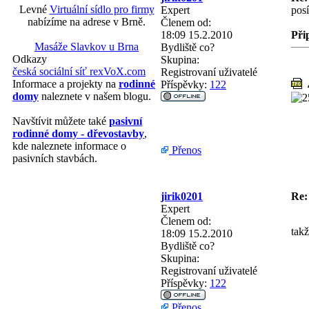
Levné
Virtuální sídlo pro firmy
Expert
pos
nabízíme na adrese v Brně.
Členem od:
18:09 15.2.2010
Při
Masáže Slavkov u Brna
Bydliště
co?
Odkazy
Skupina:
česká sociální síť rexVoX.com
Registrovaní uživatelé
Informace a projekty na
rodinné
Příspěvky:
122
4
domy
naleznete v našem blogu.
Navštívit můžete také
pasivní
rodinné domy - dřevostavby
,
kde naleznete informace o
Přenos
pasivních stavbách.
jirik0201
Re:
Expert
Členem od:
tak
18:09 15.2.2010
Bydliště
co?
Skupina:
Registrovaní uživatelé
Příspěvky:
122
Přenos