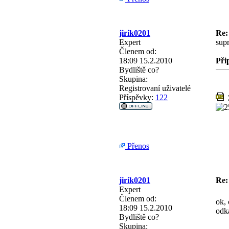
jirik0201
Re:
Expert
supr
Členem od:
18:09 15.2.2010
Při
Bydliště
co?
Skupina:
Registrovaní uživatelé
Příspěvky:
122
3
Přenos
jirik0201
Re:
Expert
Členem od:
ok, 
18:09 15.2.2010
odk
Bydliště
co?
Skupina: