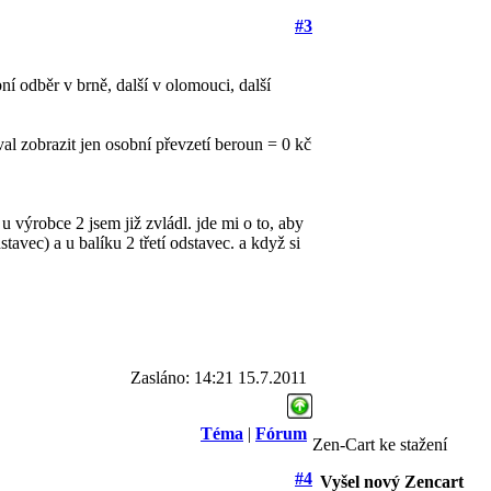
#3
ní odběr v brně, další v olomouci, další
l zobrazit jen osobní převzetí beroun = 0 kč
 výrobce 2 jsem již zvládl. jde mi o to, aby
tavec) a u balíku 2 třetí odstavec. a když si
Zasláno: 14:21 15.7.2011
Téma
|
Fórum
Zen-Cart ke stažení
#4
Vyšel nový Zencart