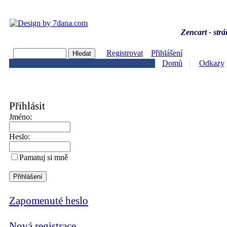
Zencart - strá
Registrovat
Přihlášení
Domů
Odkazy
Přihlásit
Jméno:
Heslo:
Pamatuj si mně
Zapomenuté heslo
Nová registrace