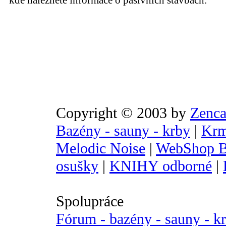
kde naleznete informace o pasivních stavbách.
Copyright © 2003 by
Zenca
Bazény - sauny - krby
|
Krm
Melodic Noise
|
WebShop B
osušky
|
KNIHY odborné
|
Spolupráce
Fórum - bazény - sauny - k