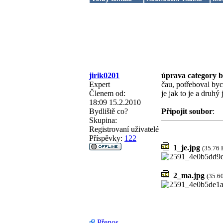
jirik0201
úprava category 
Expert
čau, potřeboval bych
Členem od:
je jak to je a druhý
18:09 15.2.2010
Bydliště
co?
Připojit soubor
:
Skupina:
Registrovaní uživatelé
Příspěvky:
122
1_je.jpg
(35.76 
2_ma.jpg
(35.6
Přenos