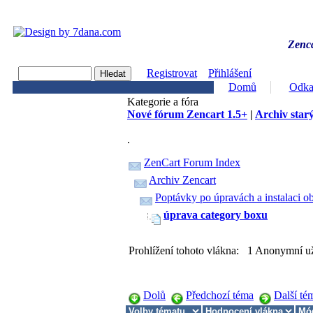
Zenca
Registrovat
Přihlášení
Domů
Odka
Kategorie a fóra
Nové fórum Zencart 1.5+
|
Archiv starý
.
ZenCart Forum Index
Archiv Zencart
Poptávky po úpravách a instalaci o
úprava category boxu
Prohlížení tohoto vlákna: 1 Anonymní už
Dolů
Předchozí téma
Další té