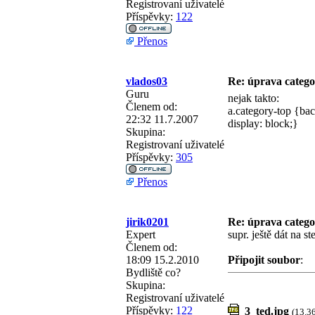
Registrovaní uživatelé
Příspěvky:
122
Přenos
vlados03
Re: úprava categ
Guru
nejak takto:
Členem od:
a.category-top {bac
22:32 11.7.2007
display: block;}
Skupina:
Registrovaní uživatelé
Příspěvky:
305
Přenos
jirik0201
Re: úprava categ
Expert
supr. ještě dát na s
Členem od:
18:09 15.2.2010
Připojit soubor
:
Bydliště
co?
Skupina:
Registrovaní uživatelé
Příspěvky:
122
3_ted.jpg
(13.3