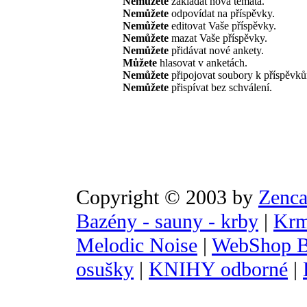
Nemůžete
zakládat nová témata.
Nemůžete
odpovídat na příspěvky.
Nemůžete
editovat Vaše příspěvky.
Nemůžete
mazat Vaše příspěvky.
Nemůžete
přidávat nové ankety.
Můžete
hlasovat v anketách.
Nemůžete
připojovat soubory k příspěvk
Nemůžete
přispívat bez schválení.
Copyright © 2003 by
Zenca
Bazény - sauny - krby
|
Krm
Melodic Noise
|
WebShop B
osušky
|
KNIHY odborné
|