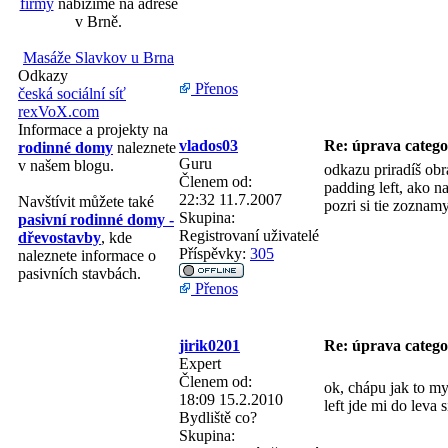
firmy
nabízíme na adrese
v Brně.
Masáže Slavkov u Brna
Odkazy
Přenos
česká sociální síť
rexVoX.com
Informace a projekty na
vlados03
Re: úprava categ
rodinné domy
naleznete
Guru
v našem blogu.
odkazu priradíš obr
Členem od:
padding left, ako na
22:32 11.7.2007
Navštívit můžete také
pozri si tie zoznam
Skupina:
pasivní rodinné domy -
Registrovaní uživatelé
dřevostavby
, kde
Příspěvky:
305
naleznete informace o
pasivních stavbách.
Přenos
jirik0201
Re: úprava categ
Expert
Členem od:
ok, chápu jak to my
18:09 15.2.2010
left jde mi do leva 
Bydliště
co?
Skupina: