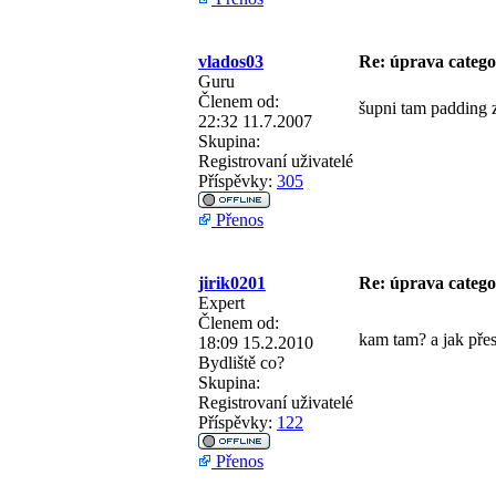
vlados03
Re: úprava categ
Guru
Členem od:
šupni tam padding 
22:32 11.7.2007
Skupina:
Registrovaní uživatelé
Příspěvky:
305
Přenos
jirik0201
Re: úprava categ
Expert
Členem od:
kam tam? a jak pře
18:09 15.2.2010
Bydliště
co?
Skupina:
Registrovaní uživatelé
Příspěvky:
122
Přenos