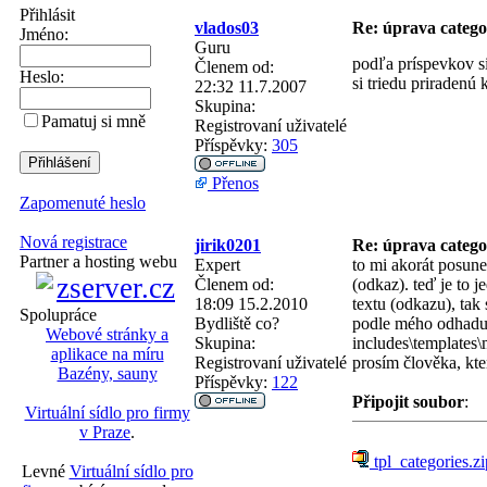
Přihlásit
vlados03
Re: úprava categ
Jméno:
Guru
podľa príspevkov si
Členem od:
Heslo:
si triedu priradenú
22:32 11.7.2007
Skupina:
Pamatuj si mně
Registrovaní uživatelé
Příspěvky:
305
Přenos
Zapomenuté heslo
Nová registrace
jirik0201
Re: úprava categ
Partner a hosting webu
Expert
to mi akorát posune 
Členem od:
(odkaz). teď je to 
18:09 15.2.2010
textu (odkazu), tak
Spolupráce
Bydliště
co?
podle mého odhadu
Webové stránky a
Skupina:
includes\templates\
aplikace na míru
Registrovaní uživatelé
prosím člověka, kte
Bazény, sauny
Příspěvky:
122
Připojit soubor
:
Virtuální sídlo pro firmy
v Praze
.
tpl_categories.zi
Levné
Virtuální sídlo pro