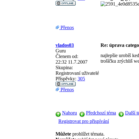
Přenos
vlados03
Re: úprava categ
Guru
najlepšie urobíš ke
Členem od:
trošíčku zrýchliš w
22:32 11.7.2007
Skupina:
Registrovaní uživatelé
Příspěvky:
305
Přenos
Nahoru
Předchozí téma
Další 
Registrovat pro přispívání
Můžete
prohlížet témata.