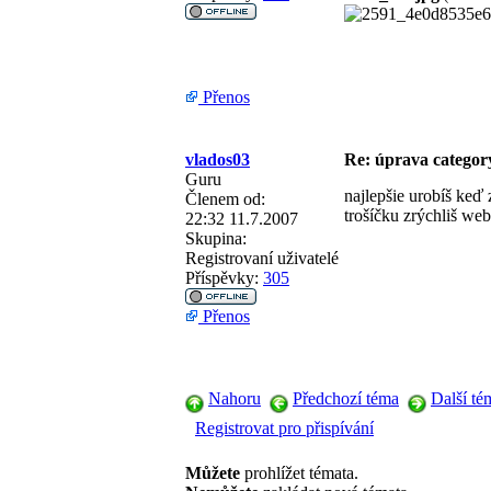
Přenos
vlados03
Re: úprava categor
Guru
najlepšie urobíš keď
Členem od:
trošíčku zrýchliš web
22:32 11.7.2007
Skupina:
Registrovaní uživatelé
Příspěvky:
305
Přenos
Nahoru
Předchozí téma
Další té
Registrovat pro přispívání
Můžete
prohlížet témata.