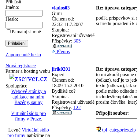
Přihlásit
Jméno:
vlados03
Re: úprava categor
Guru
podľa príspevkov si 
Členem od:
Heslo:
si triedu priradenú k
22:32 11.7.2007
Skupina:
Pamatuj si mně
Registrovaní uživatelé
Příspěvky:
305
Přenos
Zapomenuté heslo
Nová registrace
jirik0201
Re: úprava categor
Partner a hosting webu
Expert
to mi akorát posune o
Členem od:
(odkaz). teď je to je
18:09 15.2.2010
textu (odkazu), tak 
Spolupráce
Bydliště
co?
podle mého odhadu 
Webové stránky a
Skupina:
includes\templates\m
aplikace na míru
Registrovaní uživatelé
prosím člověka, kter
Bazény, sauny
Příspěvky:
122
Připojit soubor
:
Virtuální sídlo pro
firmy v Praze
.
tpl_categories.zip
Levné
Virtuální sídlo
pro firmy
nabízíme na