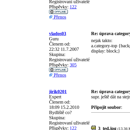
Registrovaní uživatelé
Příspěvky:
122
Přenos
vlados03
Re: úprava categor
Guru
nejak takto:
Členem od:
a.category-top {back
22:32 11.7.2007
display: block;}
Skupina:
Registrovaní uživatelé
Příspěvky:
305
Přenos
jirik0201
Re: úprava categor
Expert
supr. ještě dát na ste
Členem od:
18:09 15.2.2010
Připojit soubor
:
Bydliště
co?
Skupina:
Registrovaní uživatelé
Příspěvky:
122
3_ted.jpg
(13.36 