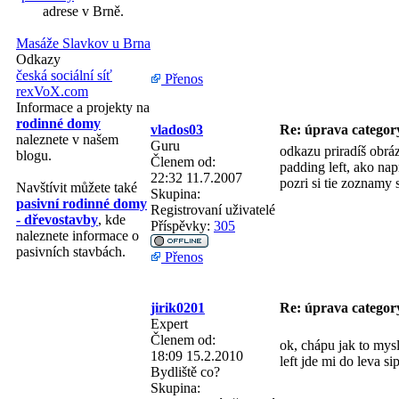
adrese v Brně.
Masáže Slavkov u Brna
Odkazy
česká sociální síť
Přenos
rexVoX.com
Informace a projekty na
rodinné domy
vlados03
Re: úprava categor
naleznete v našem
Guru
odkazu priradíš obráz
blogu.
Členem od:
padding left, ako nap
22:32 11.7.2007
pozri si tie zoznamy 
Navštívit můžete také
Skupina:
pasivní rodinné domy
Registrovaní uživatelé
- dřevostavby
, kde
Příspěvky:
305
naleznete informace o
pasivních stavbách.
Přenos
jirik0201
Re: úprava categor
Expert
Členem od:
ok, chápu jak to mys
18:09 15.2.2010
left jde mi do leva si
Bydliště
co?
Skupina: