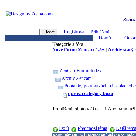
Zencar
Registrovat
Přihlášení
Domů
Odka
Kategorie a fóra
Nové fórum Zencart 1.5+
|
Archiv starýc
.
ZenCart Forum Index
Archiv Zencart
Poptávky po úpravách a instalaci ob
úprava category boxu
Prohlížení tohoto vlákna: 1 Anonymní uži
Dolů
Předchozí téma
Další tém