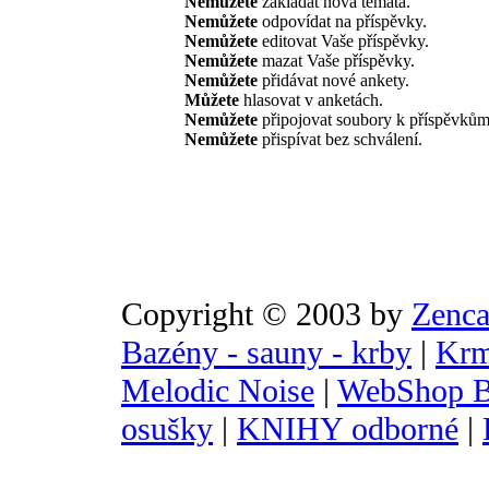
Nemůžete
zakládat nová témata.
Nemůžete
odpovídat na příspěvky.
Nemůžete
editovat Vaše příspěvky.
Nemůžete
mazat Vaše příspěvky.
Nemůžete
přidávat nové ankety.
Můžete
hlasovat v anketách.
Nemůžete
připojovat soubory k příspěvkům
Nemůžete
přispívat bez schválení.
Copyright © 2003 by
Zenca
Bazény - sauny - krby
|
Krm
Melodic Noise
|
WebShop B
osušky
|
KNIHY odborné
|