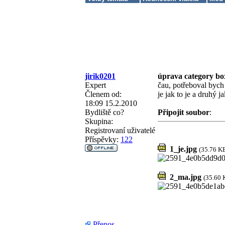
jirik0201
úprava category b
Expert
čau, potřeboval bych 
Členem od:
je jak to je a druhý j
18:09 15.2.2010
Bydliště
co?
Připojit soubor
:
Skupina:
Registrovaní uživatelé
Příspěvky:
122
1_je.jpg
(35.76 K
2_ma.jpg
(35.60 
Přenos