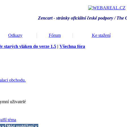
Zencart - stránky oficiální české podpory / T
he 
Odkazy
Fórum
Ke stažení
v starých vláken do verze 1.5
|
Všechna fóra
alaci obchodu.
ymní uživatelé
alší téma