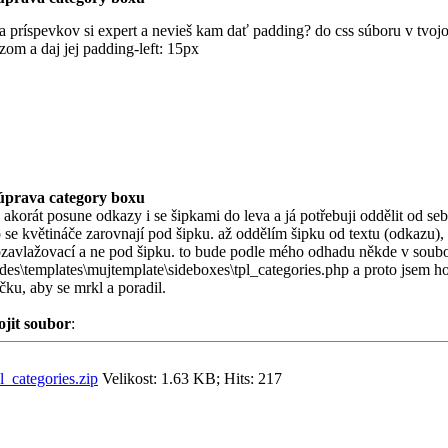
 príspevkov si expert a nevieš kam dať padding? do css súboru v tvojom 
zom a daj jej padding-left: 15px
úprava category boxu
 akorát posune odkazy i se šipkami do leva a já potřebuji oddělit od sebe
 se květináče zarovnají pod šipku. až oddělím šipku od textu (odkazu),
zavlažovací a ne pod šipku. to bude podle mého odhadu někde v soub
udes\templates\mujtemplate\sideboxes\tpl_categories.php a proto jsem h
ku, aby se mrkl a poradil.
ojit soubor
:
l_categories.zip
Velikost: 1.63 KB; Hits: 217