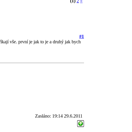
(1)
2
»
#1
kají vše. první je jak to je a druhý jak bych
Zasláno: 19:14 29.6.2011