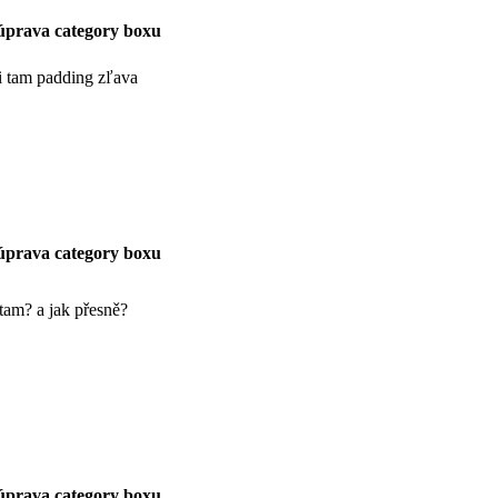
úprava category boxu
i tam padding zľava
úprava category boxu
tam? a jak přesně?
úprava category boxu