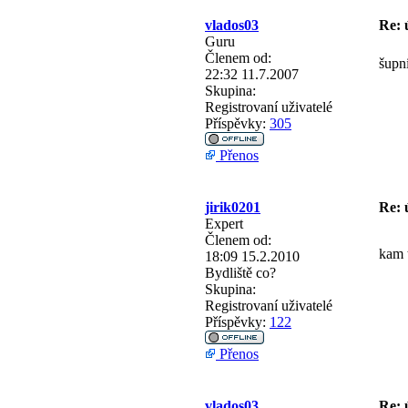
vlados03
Re: 
Guru
Členem od:
šupn
22:32 11.7.2007
Skupina:
Registrovaní uživatelé
Příspěvky:
305
Přenos
jirik0201
Re: 
Expert
Členem od:
kam 
18:09 15.2.2010
Bydliště
co?
Skupina:
Registrovaní uživatelé
Příspěvky:
122
Přenos
vlados03
Re: 