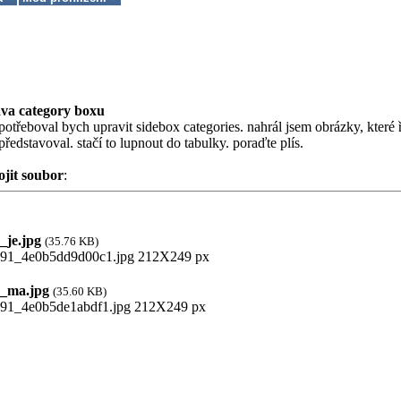
va category boxu
potřeboval bych upravit sidebox categories. nahrál jsem obrázky, které ří
 představoval. stačí to lupnout do tabulky. poraďte plís.
ojit soubor
:
je.jpg
(35.76 KB)
_ma.jpg
(35.60 KB)