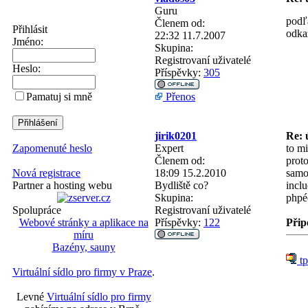
Guru
podľa
Členem od:
Přihlásit
odka
22:32 11.7.2007
Jméno:
Skupina:
Registrovaní uživatelé
Heslo:
Příspěvky:
305
Přenos
Pamatuj si mně
jirik0201
Re: 
Expert
to mi
Zapomenuté heslo
Členem od:
proto
18:09 15.2.2010
samo
Nová registrace
Bydliště
co?
incl
Partner a hosting webu
Skupina:
phpéč
Registrovaní uživatelé
Spolupráce
Příspěvky:
122
Přip
Webové stránky a aplikace na
míru
Bazény, sauny
tp
Virtuální sídlo pro firmy v Praze
.
Levné
Virtuální sídlo pro firmy