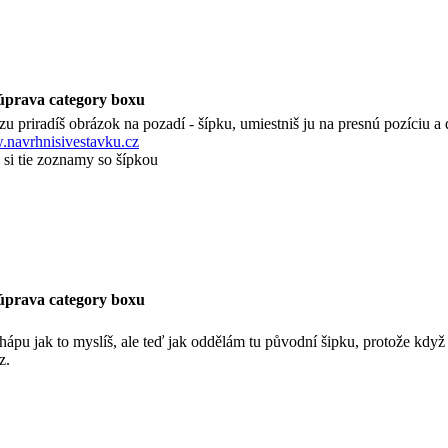
úprava category boxu
u priradíš obrázok na pozadí - šípku, umiestniš ju na presnú pozíciu a d
navrhnisivestavku.cz
 si tie zoznamy so šípkou
úprava category boxu
hápu jak to myslíš, ale teď jak oddělám tu původní šipku, protože když 
z.