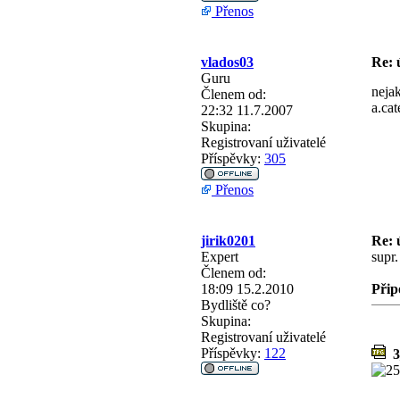
Přenos
vlados03
Re: 
Guru
nejak
Členem od:
a.cat
22:32 11.7.2007
Skupina:
Registrovaní uživatelé
Příspěvky:
305
Přenos
jirik0201
Re: 
Expert
supr.
Členem od:
18:09 15.2.2010
Přip
Bydliště
co?
Skupina:
Registrovaní uživatelé
Příspěvky:
122
3_