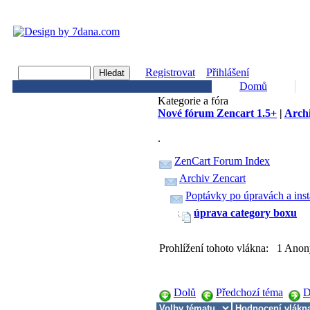
Registrovat
Přihlášení
Domů
Kategorie a fóra
Nové fórum Zencart 1.5+
|
Archi
.
ZenCart Forum Index
Archiv Zencart
Poptávky po úpravách a inst
úprava category boxu
Prohlížení tohoto vlákna: 1 Anon
Dolů
Předchozí téma
D