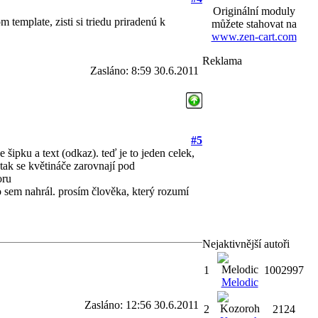
Originální moduly
template, zisti si triedu priradenú k
můžete stahovat na
www.zen-cart.com
Reklama
Zasláno: 8:59 30.6.2011
#5
 šipku a text (odkaz). teď je to jeden celek,
 tak se květináče zarovnají pod
oru
o sem nahrál. prosím člověka, který rozumí
Nejaktivnější autoři
1
1002997
Melodic
Zasláno: 12:56 30.6.2011
2
2124