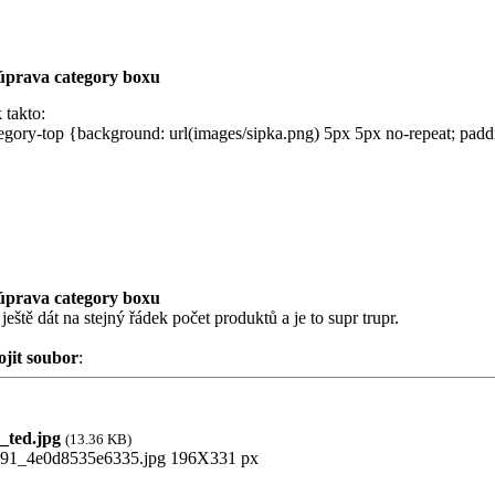
úprava category boxu
 takto:
egory-top {background: url(images/sipka.png) 5px 5px no-repeat; paddin
úprava category boxu
 ještě dát na stejný řádek počet produktů a je to supr trupr.
ojit soubor
:
ted.jpg
(13.36 KB)