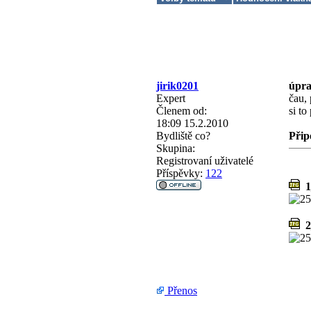
jirik0201
úpra
Expert
čau, 
Členem od:
si to
18:09 15.2.2010
Bydliště
co?
Přip
Skupina:
Registrovaní uživatelé
Příspěvky:
122
1_
2
Přenos