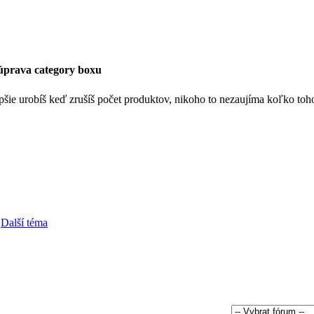
úprava category boxu
epšie urobíš keď zrušíš počet produktov, nikoho to nezaujíma koľko toh
Další téma
.