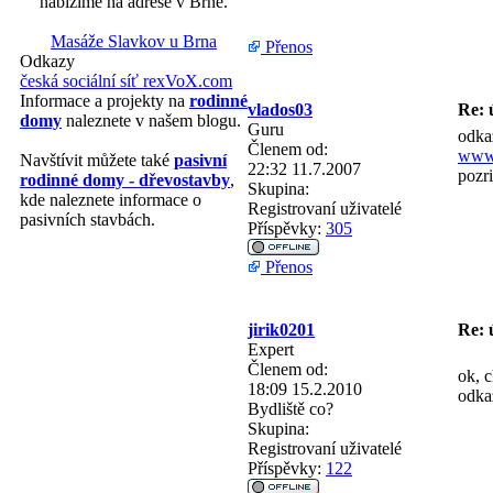
nabízíme na adrese v Brně.
Masáže Slavkov u Brna
Přenos
Odkazy
česká sociální síť rexVoX.com
Informace a projekty na
rodinné
vlados03
Re: 
domy
naleznete v našem blogu.
Guru
odkaz
Členem od:
www.
Navštívit můžete také
pasivní
22:32 11.7.2007
pozri
rodinné domy - dřevostavby
,
Skupina:
kde naleznete informace o
Registrovaní uživatelé
pasivních stavbách.
Příspěvky:
305
Přenos
jirik0201
Re: 
Expert
Členem od:
ok, c
18:09 15.2.2010
odka
Bydliště
co?
Skupina:
Registrovaní uživatelé
Příspěvky:
122