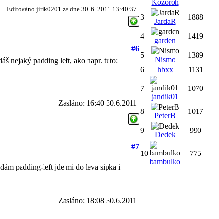
Kozoroh
Editováno jirik0201 ze dne 30. 6. 2011 13:40:37
3
1888
JardaR
4
1419
garden
#6
5
1389
Nismo
áš nejaký padding left, ako napr. tuto:
6
hbxx
1131
7
1070
jandik01
Zasláno: 16:40 30.6.2011
8
1017
PeterB
9
990
Dedek
#7
10
775
bambulko
dám padding-left jde mi do leva sipka i
Zasláno: 18:08 30.6.2011