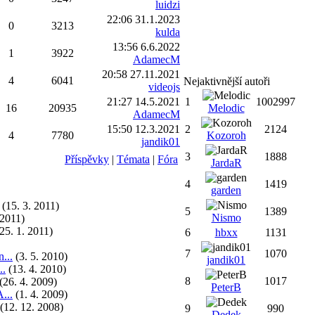
luidzi
22:06 31.1.2023
0
3213
kulda
13:56 6.6.2022
1
3922
AdamecM
20:58 27.11.2021
4
6041
Nejaktivnější autoři
videojs
21:27 14.5.2021
1
1002997
16
20935
Melodic
AdamecM
15:50 12.3.2021
2
2124
4
7780
Kozoroh
jandik01
3
1888
Příspěvky
|
Témata
|
Fóra
JardaR
4
1419
garden
(15. 3. 2011)
5
1389
Nismo
 2011)
25. 1. 2011)
6
hbxx
1131
7
1070
...
(3. 5. 2010)
jandik01
..
(13. 4. 2010)
8
1017
(26. 4. 2009)
PeterB
...
(1. 4. 2009)
(12. 12. 2008)
9
990
Dedek