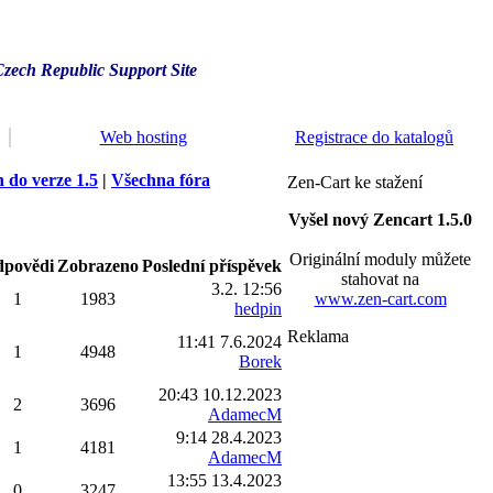
Czech Republic Support Site
Web hosting
Registrace do katalogů
 do verze 1.5
|
Všechna fóra
Zen-Cart ke stažení
Vyšel nový Zencart 1.5.0
Originální moduly můžete
povědi
Zobrazeno
Poslední příspěvek
stahovat na
3.2. 12:56
1
1983
www.zen-cart.com
hedpin
Reklama
11:41 7.6.2024
1
4948
Borek
20:43 10.12.2023
2
3696
AdamecM
9:14 28.4.2023
1
4181
AdamecM
13:55 13.4.2023
0
3247