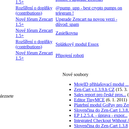
1.5+
Rozšíření o doplňky
@pump_upp - best crypto pumps on
(contributions)
telegram !
Nové fórum Zencart
Upgrade Zencart na novou verzi -
1.5+
důvod: spam
Nové fórum Zencart
Zasielkovna
1.5+
Rozšíření o doplňky
Splátkový modul Essox
(contributions)
Nové fórum Zencart
Připojení roboti
1.5+
Nové soubory
MojeID přihlašovací modul ...
Zen-Cart v.1.3.9.h CZ
(15. 3.
Sales report pro české pros...
(
aleznete
Editor TinyMCE
(6. 1. 2011)
Platební modul GoPay pro Zen
Slovenčina do Zen-Cart 1.3.8.
EP 1.2.5.4. - úprava - expor...
Integrated Checkout Without A
Slovenčina do Zen-Cart 1.3.8