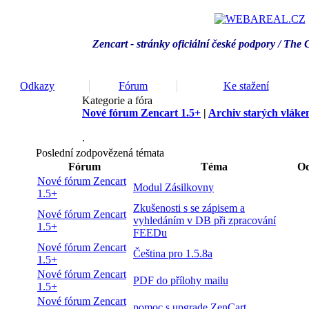
Zencart - stránky oficiální české podpory / T
he 
Odkazy
Fórum
Ke stažení
Kategorie a fóra
Nové fórum Zencart 1.5+
|
Archiv starých vláken
.
Poslední zodpovězená témata
Fórum
Téma
Od
Nové fórum Zencart
Modul Zásilkovny
1.5+
Zkušenosti s se zápisem a
Nové fórum Zencart
vyhledáním v DB při zpracování
1.5+
FEEDu
Nové fórum Zencart
Čeština pro 1.5.8a
1.5+
Nové fórum Zencart
PDF do přílohy mailu
1.5+
Nové fórum Zencart
pomoc s upgrade ZenCart