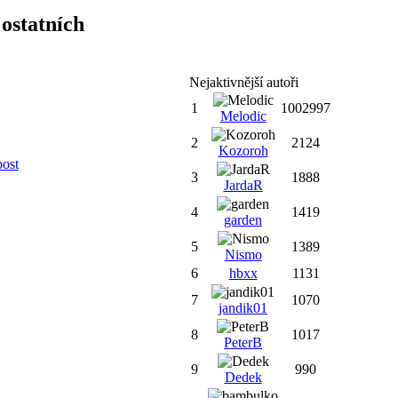
ostatních
Nejaktivnější autoři
1
1002997
Melodic
2
2124
Kozoroh
post
3
1888
JardaR
4
1419
garden
5
1389
Nismo
6
hbxx
1131
7
1070
jandik01
8
1017
PeterB
9
990
Dedek