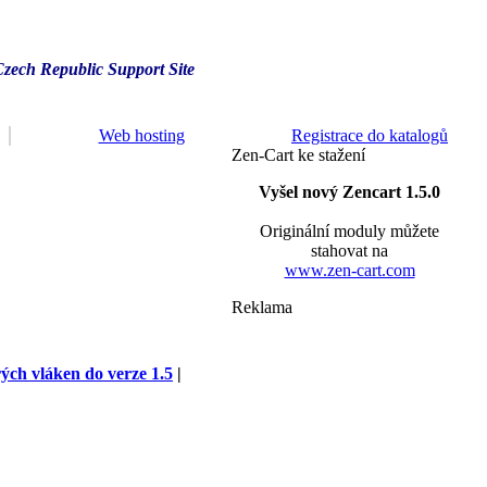
Czech Republic Support Site
Web hosting
Registrace do katalogů
Zen-Cart ke stažení
Vyšel nový Zencart 1.5.0
Originální moduly můžete
stahovat na
www.zen-cart.com
Reklama
rých vláken do verze 1.5
|