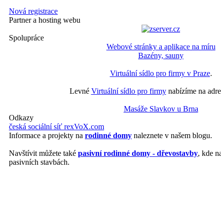
Nová registrace
Partner a hosting webu
Spolupráce
Webové stránky a aplikace na míru
Bazény, sauny
Virtuální sídlo pro firmy v Praze
.
Levné
Virtuální sídlo pro firmy
nabízíme na adre
Masáže Slavkov u Brna
Odkazy
česká sociální síť rexVoX.com
Informace a projekty na
rodinné domy
naleznete v našem blogu.
Navštívit můžete také
pasivní rodinné domy - dřevostavby
, kde n
pasivních stavbách.