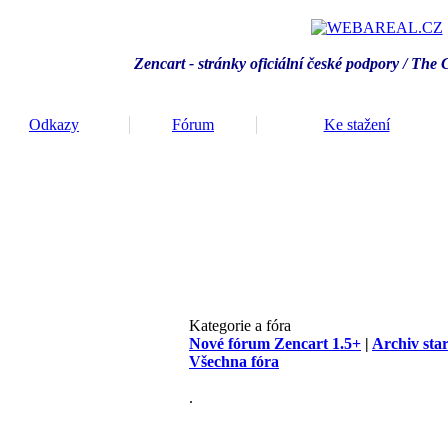
Zencart - stránky oficiální české podpory / T
he 
Odkazy
Fórum
Ke stažení
Kategorie a fóra
Nové fórum Zencart 1.5+
|
Archiv sta
Všechna fóra
.