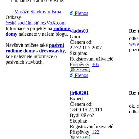
nabízíme na adrese v Brně.
Masáže Slavkov u Brna
Přenos
Odkazy
česká sociální síť rexVoX.com
Informace a projekty na
rodinné
vlados03
Re: 
domy
naleznete v našem blogu.
Guru
odkaz
Členem od:
www.
Navštívit můžete také
pasivní
22:32 11.7.2007
pozri
rodinné domy - dřevostavby
,
Skupina:
kde naleznete informace o
Registrovaní uživatelé
pasivních stavbách.
Příspěvky:
305
Přenos
jirik0201
Re: 
Expert
Členem od:
ok, c
18:09 15.2.2010
odka
Bydliště
co?
Skupina:
Registrovaní uživatelé
Příspěvky:
122