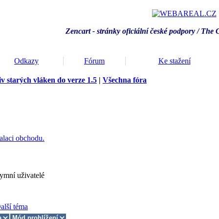
Zencart - stránky oficiální české podpory / T
he 
Odkazy
Fórum
Ke stažení
v starých vláken do verze 1.5
|
Všechna fóra
alaci obchodu.
ymní uživatelé
alší téma