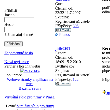
Guru
podľa
Členem od:
Přihlásit
odka
22:32 11.7.2007
Jméno:
Skupina:
Registrovaní uživatelé
Heslo:
Příspěvky:
305
Přenos
Pamatuj si mně
jirik0201
Re: 
Expert
to mi
Zapomenuté heslo
Členem od:
proto
18:09 15.2.2010
samo
Nová registrace
Bydliště
co?
incl
Partner a hosting webu
Skupina:
phpéč
Registrovaní uživatelé
Spolupráce
Příspěvky:
122
Přip
Webové stránky a aplikace na
míru
Bazény, sauny
tp
Virtuální sídlo pro firmy v Praze
.
Levné
Virtuální sídlo pro firmy