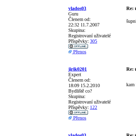
vlados03
Re: 
Guru
Členem od:
šupn
22:32 11.7.2007
Skupina:
Registrovaní uživatelé
Příspěvky:
305
Přenos
jirik0201
Re: 
Expert
Členem od:
kam 
18:09 15.2.2010
Bydliště
co?
Skupina:
Registrovaní uživatelé
Příspěvky:
122
Přenos
vlados03
Re: 