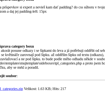
 príspevkov si expert a nevieš kam dať padding? do css súboru v tvojom 
zom a daj jej padding-left: 15px
úprava category boxu
 akorát posune odkazy i se šipkami do leva a já potřebuji oddělit od sebe
 se květináče zarovnají pod šipku. až oddělím šipku od textu (odkazu),
zavlažovací a ne pod šipku. to bude podle mého odhadu někde v soub
udes\templates\mujtemplate\sideboxes\tpl_categories.php a proto jsem h
ku, aby se mrkl a poradil.
ojit soubor
:
l_categories.zip
Velikost: 1.63 KB; Hits: 217