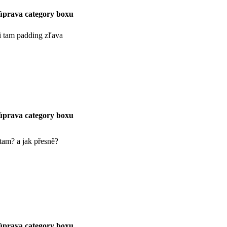
úprava category boxu
i tam padding zľava
úprava category boxu
tam? a jak přesně?
úprava category boxu