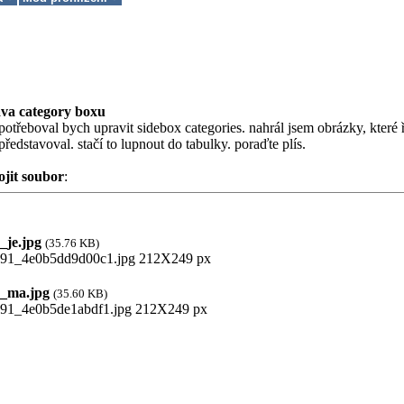
va category boxu
potřeboval bych upravit sidebox categories. nahrál jsem obrázky, které ří
 představoval. stačí to lupnout do tabulky. poraďte plís.
ojit soubor
:
je.jpg
(35.76 KB)
_ma.jpg
(35.60 KB)