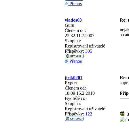
Přenos
vlados03
Re: 
Guru
nejak
Členem od:
a.cat
22:32 11.7.2007
Skupina:
Registrovaní uživatelé
Příspěvky:
305
Přenos
jirik0201
Re: 
Expert
supr.
Členem od:
18:09 15.2.2010
Přip
Bydliště
co?
Skupina:
Registrovaní uživatelé
Příspěvky:
122
3_