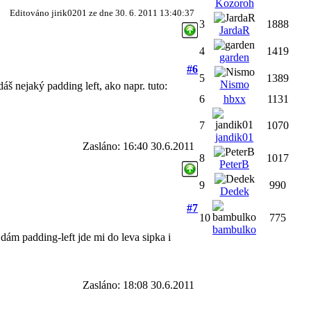
Kozoroh
Editováno jirik0201 ze dne 30. 6. 2011 13:40:37
3
1888
JardaR
4
1419
garden
#6
5
1389
Nismo
áš nejaký padding left, ako napr. tuto:
6
hbxx
1131
7
1070
jandik01
Zasláno: 16:40 30.6.2011
8
1017
PeterB
9
990
Dedek
#7
10
775
bambulko
dám padding-left jde mi do leva sipka i
Zasláno: 18:08 30.6.2011