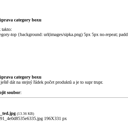
úprava category boxu
 takto:
egory-top {background: url(images/sipka.png) 5px 5px no-repeat; paddin
úprava category boxu
 ještě dát na stejný řádek počet produktů a je to supr trupr.
ojit soubor
:
ted.jpg
(13.36 KB)