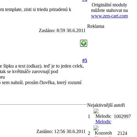
Originální moduly
template, zisti si triedu priradenú k
můžete stahovat na
www.zen-cart.com
Reklama
Zasláno: 8:59 30.6.2011
#5
 šipku a text (odkaz). teď je to jeden celek,
 tak se květináče zarovnají pod
oru
o sem nahrál. prosím člověka, který rozumí
Nejaktivnější autoři
1
1002997
Melodic
Zasláno: 12:56 30.6.2011
2
2124