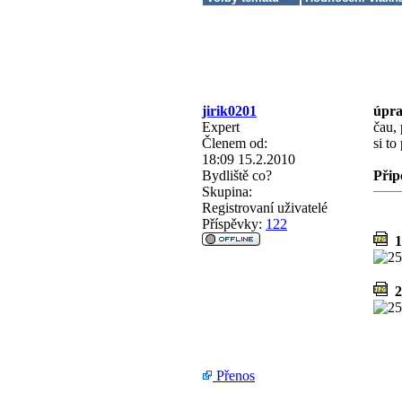
jirik0201
úpra
Expert
čau, 
Členem od:
si to
18:09 15.2.2010
Bydliště
co?
Přip
Skupina:
Registrovaní uživatelé
Příspěvky:
122
1_
2
Přenos