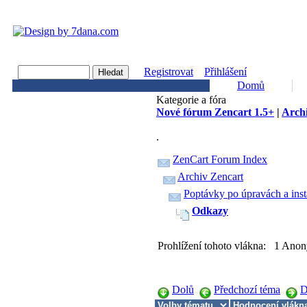
Registrovat
Přihlášení
Domů
Kategorie a fóra
Nové fórum Zencart 1.5+
|
Archi
.
ZenCart Forum Index
Archiv Zencart
Poptávky po úpravách a inst
Odkazy
Prohlížení tohoto vlákna: 1 Anon
Dolů
Předchozí téma
D