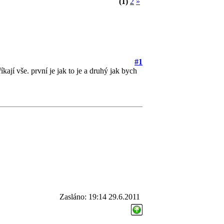
(1)
2
»
#1
kají vše. první je jak to je a druhý jak bych
Zasláno: 19:14 29.6.2011