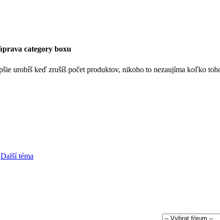
úprava category boxu
epšie urobíš keď zrušíš počet produktov, nikoho to nezaujíma koľko toh
Další téma
.