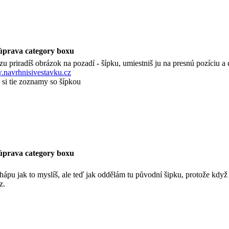
úprava category boxu
u priradíš obrázok na pozadí - šípku, umiestniš ju na presnú pozíciu a d
navrhnisivestavku.cz
 si tie zoznamy so šípkou
úprava category boxu
hápu jak to myslíš, ale teď jak oddělám tu původní šipku, protože když 
z.