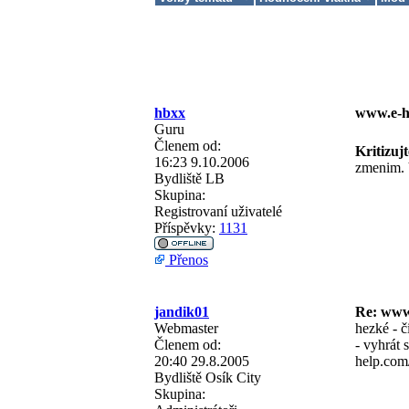
hbxx
www.e-h
Guru
Členem od:
Kritizujt
16:23 9.10.2006
zmenim. 
Bydliště
LB
Skupina:
Registrovaní uživatelé
Příspěvky:
1131
Přenos
jandik01
Re: www
Webmaster
hezké - č
Členem od:
- vyhrát 
20:40 29.8.2005
help.com
Bydliště
Osík City
Skupina: