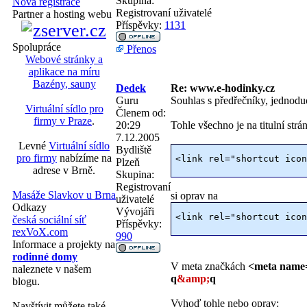
Skupina:
Nová registrace
Registrovaní uživatelé
Partner a hosting webu
Příspěvky:
1131
Spolupráce
Přenos
Webové stránky a
aplikace na míru
Bazény, sauny
Dedek
Re: www.e-hodinky.cz
Guru
Souhlas s předřečníky, jednoduc
Virtuální sídlo pro
Členem od:
firmy v Praze
.
20:29
Tohle všechno je na titulní strá
7.12.2005
Levné
Virtuální sídlo
Bydliště
pro firmy
nabízíme na
<link rel="shortcut icon
Plzeň
adrese v Brně.
Skupina:
Registrovaní
Masáže Slavkov u Brna
si oprav na
uživatelé
Odkazy
Vývojáři
<link rel="shortcut icon
česká sociální síť
Příspěvky:
rexVoX.com
990
Informace a projekty na
rodinné domy
V meta značkách
<meta name=
naleznete v našem
q
&amp;
q
blogu.
Vyhoď tohle nebo oprav:
Navštívit můžete také