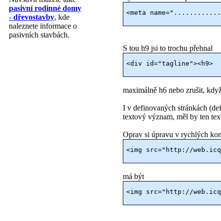
pasivní rodinné domy
<meta name="............
- dřevostavby
, kde
naleznete informace o
pasivních stavbách.
S tou h9 jsi to trochu přehnal
<div id="tagline"><h9>  
maximálně h6 nebo zrušit, když
I v definovaných stránkách (d
textový význam, měl by ten text 
Oprav si úpravu v rychlých kon
<img src="http://web.icq
má být
<img src="http://web.icq