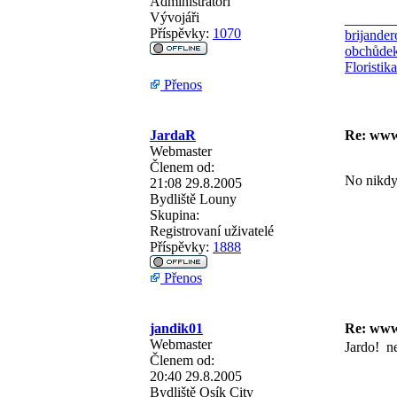
Administrátoři
Vývojáři
_______
Příspěvky:
1070
brijander
obchůdek 
Floristik
Přenos
JardaR
Re: www
Webmaster
Členem od:
No nikdy
21:08 29.8.2005
Bydliště
Louny
Skupina:
Registrovaní uživatelé
Příspěvky:
1888
Přenos
jandik01
Re: www
Webmaster
Jardo!
ne
Členem od:
20:40 29.8.2005
Bydliště
Osík City