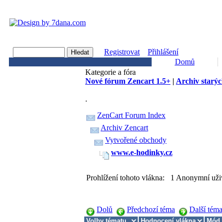
Registrovat
Přihlášení
Domů
Kategorie a fóra
Nové fórum Zencart 1.5+
|
Archiv starýc
.
ZenCart Forum Index
Archiv Zencart
Vytvořené obchody
www.e-hodinky.cz
Prohlížení tohoto vlákna: 1 Anonymní uži
Dolů
Předchozí téma
Další tém