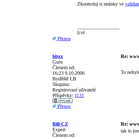
Zkontroluj si stránky ve
validat
_________________
[col
Přenos
hbxx
Re: www
Guru
Členem od:
To nebyl
16:23 9.10.2006
Bydliště
LB
Skupina:
Registrovaní uživatelé
Příspěvky:
1131
Přenos
Bill-CZ
Re: www
Expert
tak to j
Členem od: