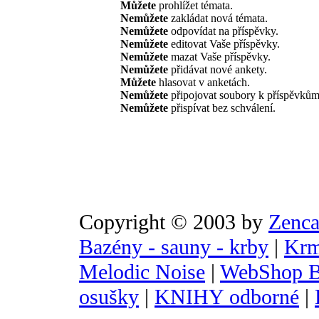
Můžete
prohlížet témata.
Nemůžete
zakládat nová témata.
Nemůžete
odpovídat na příspěvky.
Nemůžete
editovat Vaše příspěvky.
Nemůžete
mazat Vaše příspěvky.
Nemůžete
přidávat nové ankety.
Můžete
hlasovat v anketách.
Nemůžete
připojovat soubory k příspěvkům
Nemůžete
přispívat bez schválení.
Copyright © 2003 by
Zenca
Bazény - sauny - krby
|
Krm
Melodic Noise
|
WebShop B
osušky
|
KNIHY odborné
|