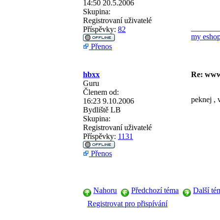
14:50 20.5.2006
Skupina:
Registrovaní uživatelé
_______
Příspěvky:
82
my esho
Přenos
hbxx
Re: www
Guru
Členem od:
peknej ,
16:23 9.10.2006
Bydliště
LB
Skupina:
Registrovaní uživatelé
Příspěvky:
1131
Přenos
Nahoru
Předchozí téma
Další té
Registrovat pro přispívání