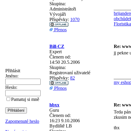
Skupina:
_______
Administrátoři
brijander
Vývojáři
obchůdek 
Příspěvky:
1070
Floristik
Přenos
Bill-CZ
Re: www
Expert
jj pekne 
Členem od:
14:50 20.5.2006
Skupina:
Přihlásit
Registrovaní uživatelé
Jméno:
_______
Příspěvky:
82
my esho
Heslo:
Přenos
Pamatuj si mně
hbxx
Re: www
Guru
Teda páno
Členem od:
zkusim n
16:23 9.10.2006
Zapomenuté heslo
Bydliště
LB
thx