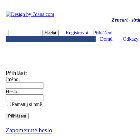
Zencart - strá
Registrovat
Přihlášení
Domů
Odkazy
Přihlásit
Jméno:
Heslo:
Pamatuj si mně
Zapomenuté heslo