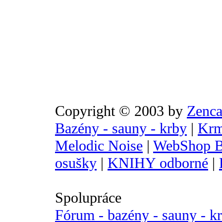
Copyright © 2003 by
Zenca
Bazény - sauny - krby
|
Krm
Melodic Noise
|
WebShop B
osušky
|
KNIHY odborné
|
Spolupráce
Fórum - bazény - sauny - k