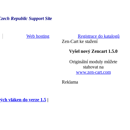
Czech Republic Support Site
Web hosting
Registrace do katalogů
Zen-Cart ke stažení
Vyšel nový Zencart 1.5.0
Originální moduly můžete
stahovat na
www.zen-cart.com
Reklama
rých vláken do verze 1.5
|