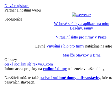
Nová registrace
Partner a hosting webu
Spolupráce
Webové stránky a aplikace na míru
Bazény, sauny
Virtuální sídlo pro firmy v Praze
.
Levné
Virtuální sídlo pro firmy
nabízíme na adre
Masáže Slavkov u Brna
Odkazy
česká sociální síť rexVoX.com
Informace a projekty na
rodinné domy
naleznete v našem blogu.
Navštívit můžete také
pasivní rodinné domy - dřevostavby
, kde n
pasivních stavbách.