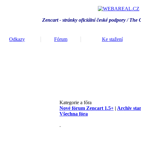
Zencart - stránky oficiální české podpory / T
he 
Odkazy
Fórum
Ke stažení
Kategorie a fóra
Nové fórum Zencart 1.5+
|
Archiv sta
Všechna fóra
.