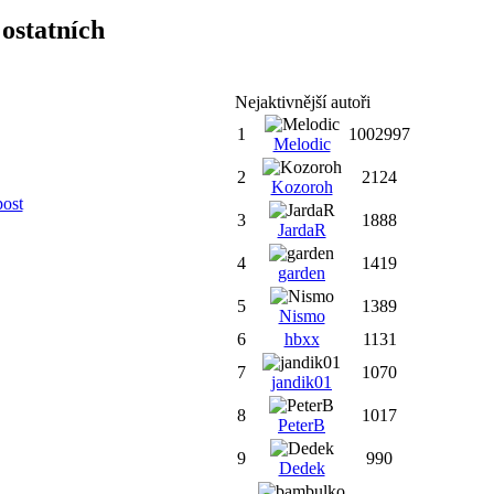
ostatních
Nejaktivnější autoři
1
1002997
Melodic
2
2124
Kozoroh
post
3
1888
JardaR
4
1419
garden
5
1389
Nismo
6
hbxx
1131
7
1070
jandik01
8
1017
PeterB
9
990
Dedek