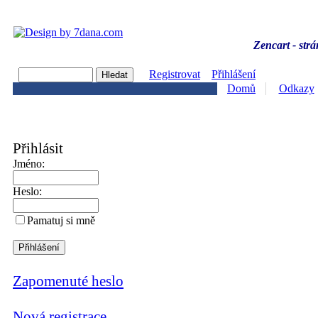
Zencart - strá
Registrovat
Přihlášení
Domů
Odkazy
Přihlásit
Jméno:
Heslo:
Pamatuj si mně
Zapomenuté heslo
Nová registrace