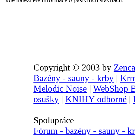
kde naleznete informace o pasivních stavbách.
Copyright © 2003 by
Zenca
Bazény - sauny - krby
|
Krm
Melodic Noise
|
WebShop B
osušky
|
KNIHY odborné
|
Spolupráce
Fórum - bazény - sauny - k