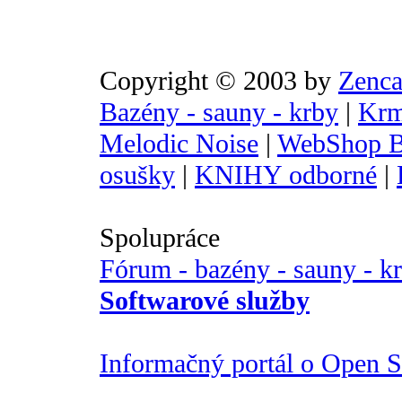
Copyright © 2003 by
Zenca
Bazény - sauny - krby
|
Krm
Melodic Noise
|
WebShop B
osušky
|
KNIHY odborné
|
Spolupráce
Fórum - bazény - sauny - k
Softwarové služby
Informačný portál o Open So