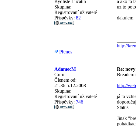
Bydliště
Lučatin
a ako to t
Skupina:
uz to pot
Registrovaní uživatelé
Příspěvky:
82
dakujem
_______
http://kre
Přenos
AdamecM
Re: novy
Guru
Breadcrum
Členem od:
21:36 5.12.2008
http://we
Skupina:
Registrovaní uživatelé
já to vzh
Příspěvky:
746
doporučuj
Status.
Jinak "br
pohádkách 