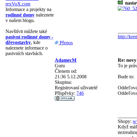
nastav
rexVoX.com
Informace a projekty na
rodinné domy
naleznete
v našem blogu.
_______
Navštívit můžete také
http://kre
pasivní rodinné domy -
dřevostavby
, kde
Přenos
naleznete informace o
pasivních stavbách.
AdamecM
Re: novy
Guru
To je prá
Členem od:
21:36 5.12.2008
Bude to:
Skupina:
Registrovaní uživatelé
Oddeľovač
Příspěvky:
746
Oddeľovač
_______
Shopy:
w
Když máš 
nezrealizu