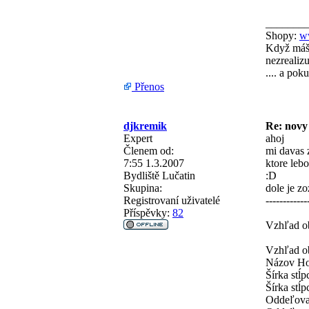
_______
Shopy:
w
Když máš 
nezrealizu
.... a pok
Přenos
djkremik
Re: novy
Expert
ahoj
Členem od:
mi davas z
7:55 1.3.2007
ktore leb
Bydliště
Lučatin
:D
Skupina:
dole je z
Registrovaní uživatelé
------------
Příspěvky:
82
Vzhľad o
Vzhľad o
Názov Ho
Šírka stĺ
Šírka stĺ
Oddeľovač