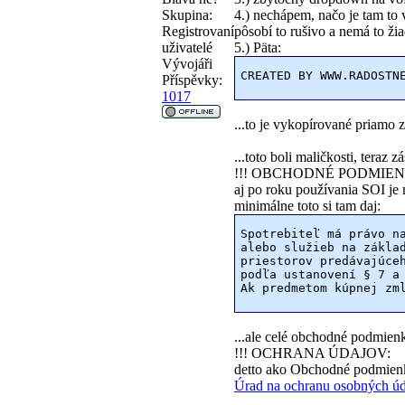
Skupina:
4.) nechápem, načo je tam to
Registrovaní
pôsobí to rušivo a nemá to ži
uživatelé
5.) Päta:
Vývojáři
CREATED BY WWW.RADOSTN
Příspěvky:
1017
...to je vykopírované priamo 
...toto boli maličkosti, teraz 
!!! OBCHODNÉ PODMIENKY: zlé
aj po roku používania SOI je n
minimálne toto si tam daj:
Spotrebiteľ má právo n
alebo služieb na zákla
priestorov predávajúceh
podľa ustanovení § 7 a
Ak predmetom kúpnej zm
...ale celé obchodné podmienky
!!! OCHRANA ÚDAJOV:
detto ako Obchodné podmienky
Úrad na ochranu osobných úd