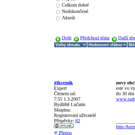
Celkom dobré
Nedokončené
Akurát
Dolů
Předchozí téma
Další té
djkremik
novy obc
Expert
este vo v
Členem od:
do 30 dni
7:55 1.3.2007
www.rado
Bydliště
Lučatin
Skupina:
Registrovaní uživatelé
Příspěvky:
82
_______
http://kre
Přenos