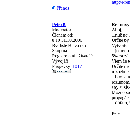
http://kre
Přenos
PeterB
Re: novy
Moderátor
Ahoj,
Členem od:
...nuž na
8:10 31.10.2006
Určite by
Bydliště
Blava né?
Vytvorte 
Skupina:
...jedným
Registrovaní uživatelé
5% za zdi
Vývojáři
Viem že t
Příspěvky:
1017
Určite má
rozbehne, 
...btw ja
rozumom, t
aby si zís
Možno so 
propagáciu
...dúfam,
Peter