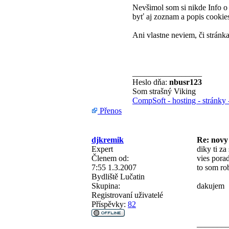
Nevšimol som si nikde Info o
byť aj zoznam a popis cookies
Ani vlastne neviem, či stránka 
_________________
Heslo dňa:
nbusr123
Som strašný Viking
CompSoft - hosting - stránky 
Přenos
djkremik
Re: novy
Expert
diky ti z
Členem od:
vies pora
7:55 1.3.2007
to som rob
Bydliště
Lučatin
Skupina:
dakujem
Registrovaní uživatelé
Příspěvky:
82
_______