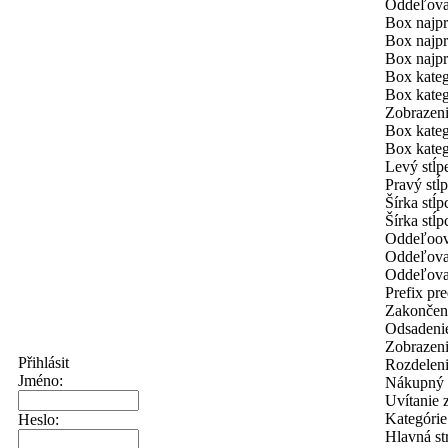
Oddeľovač
Box najpr
Box najpr
Box najpr
Box kateg
Box kateg
Zobrazeni
Box kateg
Box kateg
Levý stĺp
Pravý stĺ
Šírka stĺ
Šírka stĺ
Oddeľoova
Oddeľovač
Oddeľovač
Prefix pr
Zakončeni
Odsadenie
Zobrazeni
Přihlásit
Rozdeleni
Jméno:
Nákupný k
Uvítanie 
Kategórie
Heslo:
Hlavná st