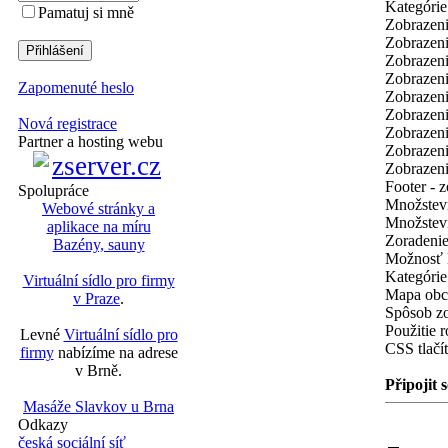
Kategórie
Pamatuj si mně
Zobrazeni
Zobrazeni
Zobrazeni
Zobrazeni
Zapomenuté heslo
Zobrazeni
Zobrazeni
Nová registrace
Zobrazeni
Partner a hosting webu
Zobrazeni
Zobrazeni
Footer - z
Spolupráce
Množstevn
Webové stránky a
Množstevn
aplikace na míru
Zoradenie
Bazény, sauny
Možnosť M
Kategórie
Virtuální sídlo pro firmy
Mapa obch
v Praze
.
Spôsob zo
Použitie 
Levné
Virtuální sídlo pro
CSS tlačí
firmy
nabízíme na adrese
v Brně.
Připojit 
Masáže Slavkov u Brna
Odkazy
česká sociální síť