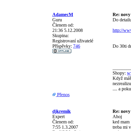
AdamecM
Re: novy
Guru
Do detailu
Členem od:
21:36 5.12.2008
http://ww
Skupina:
Registrovaní uživatelé
Příspěvky:
746
Do 30ti d
_______
Shopy:
w
Když máš 
nezrealizu
.... a pok
Přenos
djkremik
Re: novy
Expert
Ahoj
Členem od:
ked mam p
7:55 1.3.2007
treba mi v