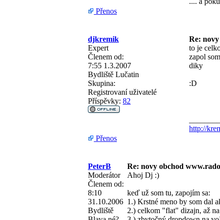
.... a pok
Přenos
djkremik
Re: novy
Expert
to je celk
Členem od:
zapol som 
7:55 1.3.2007
diky
Bydliště
Lučatin
Skupina:
:D
Registrovaní uživatelé
Příspěvky:
82
_______
http://kre
Přenos
PeterB
Re: novy obchod www.rado
Moderátor
Ahoj Dj :)
Členem od:
8:10
keď už som tu, zapojím sa:
31.10.2006
1.) Krstné meno by som dal 
Bydliště
2.) celkom "flat" dizajn, až na t
Blava né?
3.) zbytočný dropdown na voľb