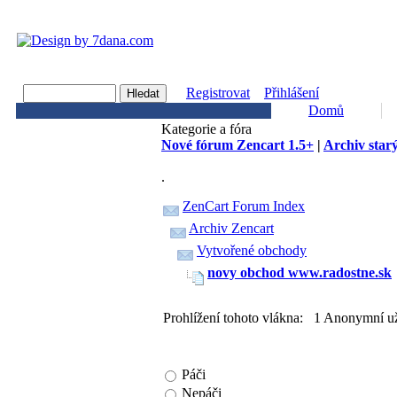
Registrovat
Přihlášení
Domů
Kategorie a fóra
Nové fórum Zencart 1.5+
|
Archiv starý
.
ZenCart Forum Index
Archiv Zencart
Vytvořené obchody
novy obchod www.radostne.sk
Prohlížení tohoto vlákna: 1 Anonymní už
Páči
Nepáči