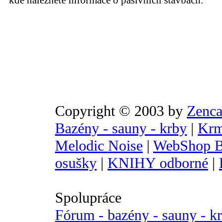
kde naleznete informace o pasivních stavbách.
Copyright © 2003 by
Zenca
Bazény - sauny - krby
|
Krm
Melodic Noise
|
WebShop B
osušky
|
KNIHY odborné
|
Spolupráce
Fórum - bazény - sauny - k