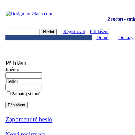
Zencart - strá
Registrovat
Přihlášení
Domů
Odkazy
Přihlásit
Jméno:
Heslo:
Pamatuj si mně
Zapomenuté heslo
Nová registrace