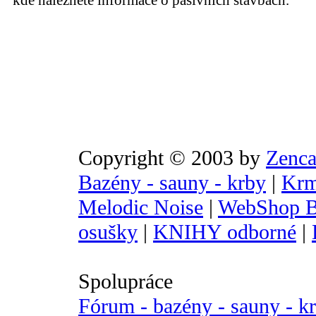
kde naleznete informace o pasivních stavbách.
Copyright © 2003 by
Zenca
Bazény - sauny - krby
|
Krm
Melodic Noise
|
WebShop B
osušky
|
KNIHY odborné
|
Spolupráce
Fórum - bazény - sauny - k