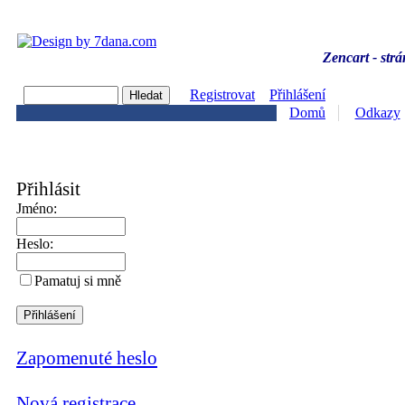
Zencart - strá
Registrovat
Přihlášení
Domů
Odkazy
Přihlásit
Jméno:
Heslo:
Pamatuj si mně
Zapomenuté heslo
Nová registrace