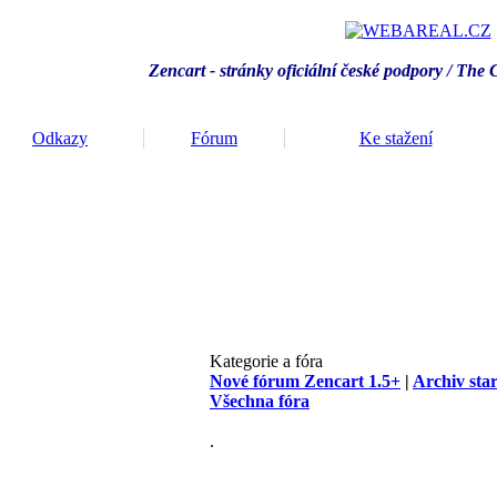
Zencart - stránky oficiální české podpory / T
he 
Odkazy
Fórum
Ke stažení
Kategorie a fóra
Nové fórum Zencart 1.5+
|
Archiv sta
Všechna fóra
.