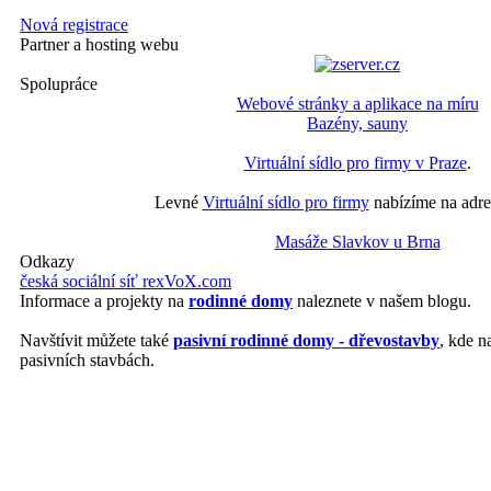
Nová registrace
Partner a hosting webu
Spolupráce
Webové stránky a aplikace na míru
Bazény, sauny
Virtuální sídlo pro firmy v Praze
.
Levné
Virtuální sídlo pro firmy
nabízíme na adre
Masáže Slavkov u Brna
Odkazy
česká sociální síť rexVoX.com
Informace a projekty na
rodinné domy
naleznete v našem blogu.
Navštívit můžete také
pasivní rodinné domy - dřevostavby
, kde n
pasivních stavbách.