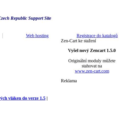
Czech Republic Support Site
Web hosting
Registrace do katalogů
Zen-Cart ke stažení
Vyšel nový Zencart 1.5.0
Originální moduly můžete
stahovat na
www.zen-cart.com
Reklama
rých vláken do verze 1.5
|