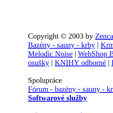
Copyright © 2003 by
Zenca
Bazény - sauny - krby
|
Krm
Melodic Noise
|
WebShop B
osušky
|
KNIHY odborné
|
Spolupráce
Fórum - bazény - sauny - k
Softwarové služby