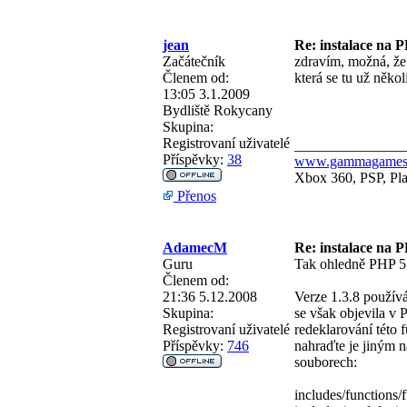
jean
Re: instalace na 
Začátečník
zdravím, možná, že
Členem od:
která se tu už několi
13:05 3.1.2009
Bydliště
Rokycany
Skupina:
Registrovaní uživatelé
_______________
Příspěvky:
38
www.gammagames
Xbox 360, PSP, Pla
Přenos
AdamecM
Re: instalace na 
Guru
Tak ohledně PHP 5.
Členem od:
21:36 5.12.2008
Verze 1.3.8 použív
Skupina:
se však objevila v
Registrovaní uživatelé
redeklarování této 
Příspěvky:
746
nahraďte je jiným n
souborech:
includes/functions/