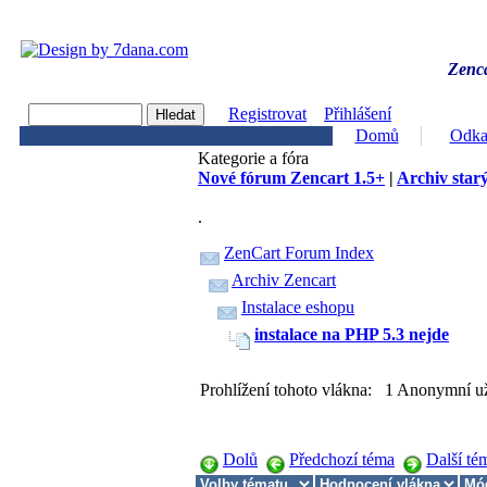
Zenca
Registrovat
Přihlášení
Domů
Odka
Kategorie a fóra
Nové fórum Zencart 1.5+
|
Archiv starý
.
ZenCart Forum Index
Archiv Zencart
Instalace eshopu
instalace na PHP 5.3 nejde
Prohlížení tohoto vlákna: 1 Anonymní už
Dolů
Předchozí téma
Další té