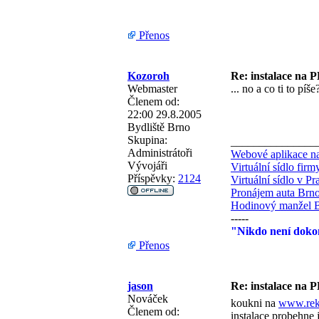
Přenos
Kozoroh
Re: instalace na 
Webmaster
... no a co ti to píš
Členem od:
22:00 29.8.2005
Bydliště
Brno
Skupina:
_______________
Administrátoři
Webové aplikace na
Vývojáři
Virtuální sídlo fir
Příspěvky:
2124
Virtuální sídlo v Pr
Pronájem auta Brn
Hodinový manžel 
-----
"Nikdo není dokon
Přenos
jason
Re: instalace na 
Nováček
koukni na
www.rek
Členem od:
instalace probehne