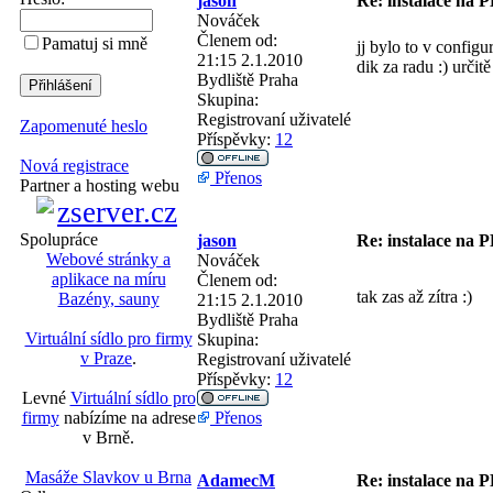
jason
Re: instalace na 
Nováček
Členem od:
Pamatuj si mně
jj bylo to v config
21:15 2.1.2010
dik za radu :) určit
Bydliště
Praha
Skupina:
Registrovaní uživatelé
Zapomenuté heslo
Příspěvky:
12
Nová registrace
Přenos
Partner a hosting webu
Spolupráce
jason
Re: instalace na 
Webové stránky a
Nováček
aplikace na míru
Členem od:
tak zas až zítra :)
Bazény, sauny
21:15 2.1.2010
Bydliště
Praha
Virtuální sídlo pro firmy
Skupina:
v Praze
.
Registrovaní uživatelé
Příspěvky:
12
Levné
Virtuální sídlo pro
Přenos
firmy
nabízíme na adrese
v Brně.
Masáže Slavkov u Brna
AdamecM
Re: instalace na 