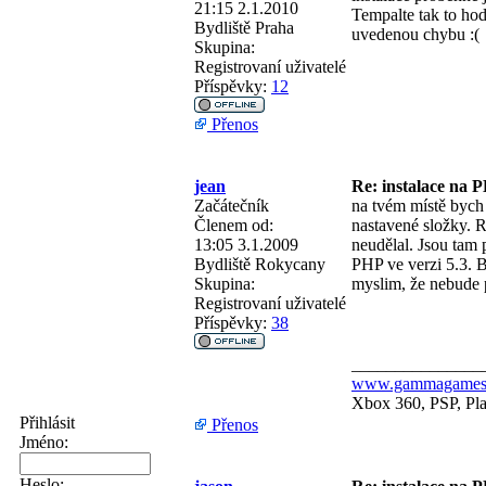
21:15 2.1.2010
Tempalte tak to ho
Bydliště
Praha
uvedenou chybu :(
Skupina:
Registrovaní uživatelé
Příspěvky:
12
Přenos
jean
Re: instalace na 
Začátečník
na tvém místě bych 
Členem od:
nastavené složky. 
13:05 3.1.2009
neudělal. Jsou tam 
Bydliště
Rokycany
PHP ve verzi 5.3. 
Skupina:
myslim, že nebude p
Registrovaní uživatelé
Příspěvky:
38
_______________
www.gammagames
Xbox 360, PSP, Pla
Přihlásit
Přenos
Jméno:
Heslo: