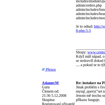
includes/modules/p
admin/orders.php
admin/includes/fun
admin/includes/hea
admin/includes/mo
Je to odtud:
http://
8-php-5-3
_______________
Shopy:
www.centru
Když máš nápad, o 
se nedozvíš dokud h
.... a pokud se to 
Přenos
AdamecM
Re: instalace na 
Guru
Jinak problém s čes
Členem od:
mysql_query("set na
21:36 5.12.2008
Jenom mě trochu sss
Skupina:
příkazu funguje.
Registrovaní uživatelé