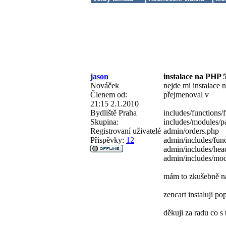
jason
instalace na PHP 5
Nováček
nejde mi instalace 
Členem od:
přejmenoval v
21:15 2.1.2010
Bydliště
Praha
includes/functions/
Skupina:
includes/modules/p
Registrovaní uživatelé
admin/orders.php
Příspěvky:
12
admin/includes/fun
admin/includes/hea
admin/includes/mo
mám to zkušebně 
zencart instaluji po
děkuji za radu co s 