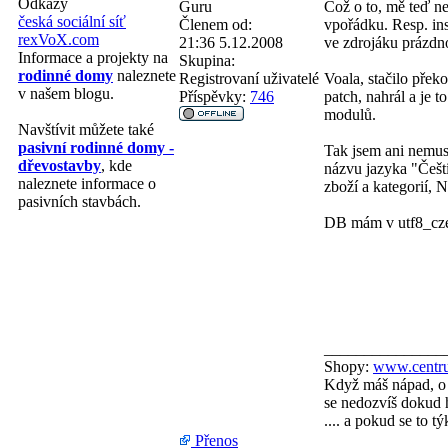
Odkazy
Guru
Což o to, mě teď n
česká sociální síť
Členem od:
vpořádku. Resp. ins
rexVoX.com
21:36 5.12.2008
ve zdrojáku prázdno
Informace a projekty na
Skupina:
rodinné domy
naleznete
Registrovaní uživatelé
Voala, stačilo přek
v našem blogu.
Příspěvky:
746
patch, nahrál a je 
modulů.
Navštívit můžete také
pasivní rodinné domy -
Tak jsem ani nemuse
dřevostavby
, kde
názvu jazyka "Češti
naleznete informace o
zboží a kategorií, 
pasivních stavbách.
DB mám v utf8_cz
_______________
Shopy:
www.centru
Když máš nápad, o 
se nedozvíš dokud h
.... a pokud se to 
Přenos