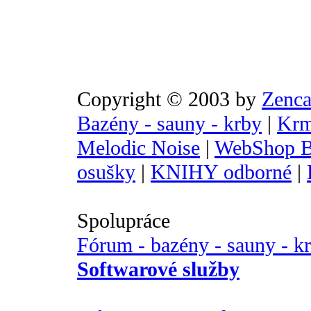
Copyright © 2003 by
Zenca
Bazény - sauny - krby
|
Krm
Melodic Noise
|
WebShop B
osušky
|
KNIHY odborné
|
Spolupráce
Fórum - bazény - sauny - k
Softwarové služby