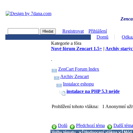
Zencar
Registrovat
Přihlášení
Domů
Odka
Kategorie a fóra
Nové fórum Zencart 1.5+
|
Archiv starýc
.
ZenCart Forum Index
Archiv Zencart
Instalace eshopu
instalace na PHP 5.3 nejde
Prohlížení tohoto vlákna: 1 Anonymní uži
Dolů
Předchozí téma
Další tém