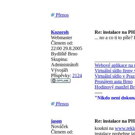
Přenos
Kozoroh
Re: instalace na PH
Webmaster
... no a co ti to píše
Členem od:
22:00 29.8.2005
Bydliště
Brno
Skupina:
________________
Administrátoři
Webové aplikace na 
Vývojáři
Virtuální sídlo firmy
Příspěvky:
2124
Virtuální sídlo v Praz
Pronájem auta Brno
Hodinový manžel B
-----
"Nikdo není dokona
Přenos
jason
Re: instalace na PH
Nováček
koukni na
www.rekla
Členem od:
instalace probehne j