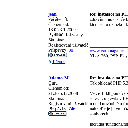
jean
Re: instalace na PH
Začátečník
zdravím, možná, že 
Členem od:
která se tu už několik
13:05 3.1.2009
Bydliště
Rokycany
Skupina:
Registrovaní uživatelé
________________
Příspěvky:
38
www.gammagames.
Xbox 360, PSP, Plays
Přenos
AdamecM
Re: instalace na PH
Guru
Tak ohledně PHP 5.3 
Členem od:
21:36 5.12.2008
Verze 1.3.8 používá 
Skupina:
se však objevila v P
Registrovaní uživatelé
redeklarování této f
Příspěvky:
746
nahraďte je jiným ná
souborech:
includes/functions/f