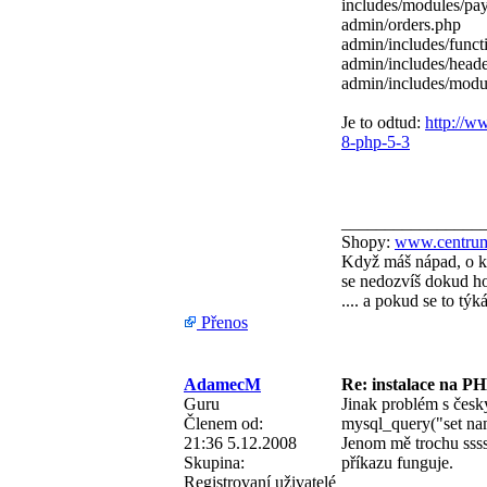
includes/modules/pa
admin/orders.php
admin/includes/funct
admin/includes/head
admin/includes/modu
Je to odtud:
http://w
8-php-5-3
________________
Shopy:
www.centrum
Když máš nápad, o kt
se nedozvíš dokud ho 
.... a pokud se to tý
Přenos
AdamecM
Re: instalace na PH
Guru
Jinak problém s český
Členem od:
mysql_query("set nam
21:36 5.12.2008
Jenom mě trochu ssss.
Skupina:
příkazu funguje.
Registrovaní uživatelé