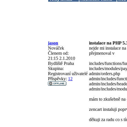
jason
instalace na PHP 5.
Nováček
nejde mi instalace na
Členem od:
přejmenoval v
21:15 2.1.2010
Bydliště
Praha
includes/functions/f
Skupina:
includes/modules/pa
Registrovaní uživatelé
admin/orders.php
Příspěvky:
12
admin/includes/funct
admin/includes/head
admin/includes/modu
mám to zkušebně n
zencart instaluji popr
děkuji za radu co s t