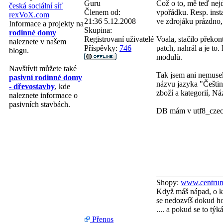
Guru
Což o to, mě teď nej
česká sociální síť
Členem od:
vpořádku. Resp. insta
rexVoX.com
21:36 5.12.2008
ve zdrojáku prázdno,
Informace a projekty na
Skupina:
rodinné domy
Registrovaní uživatelé
Voala, stačilo překon
naleznete v našem
Příspěvky:
746
patch, nahrál a je to
blogu.
modulů.
Navštívit můžete také
Tak jsem ani nemusel 
pasivní rodinné domy
názvu jazyka "Češtin
- dřevostavby
, kde
zboží a kategorií, N
naleznete informace o
pasivních stavbách.
DB mám v utf8_czec
________________
Shopy:
www.centrum
Když máš nápad, o kt
se nedozvíš dokud ho 
.... a pokud se to tý
Přenos