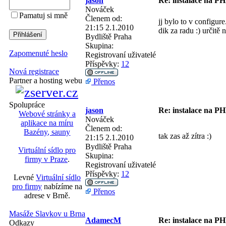
jason
Re: instalace na PH
Nováček
Pamatuj si mně
Členem od:
jj bylo to v configur
21:15 2.1.2010
dik za radu :) určitě
Bydliště
Praha
Skupina:
Zapomenuté heslo
Registrovaní uživatelé
Příspěvky:
12
Nová registrace
Partner a hosting webu
Přenos
Spolupráce
jason
Re: instalace na PH
Webové stránky a
Nováček
aplikace na míru
Členem od:
Bazény, sauny
tak zas až zítra :)
21:15 2.1.2010
Bydliště
Praha
Virtuální sídlo pro
Skupina:
firmy v Praze
.
Registrovaní uživatelé
Příspěvky:
12
Levné
Virtuální sídlo
pro firmy
nabízíme na
Přenos
adrese v Brně.
Masáže Slavkov u Brna
AdamecM
Re: instalace na PH
Odkazy