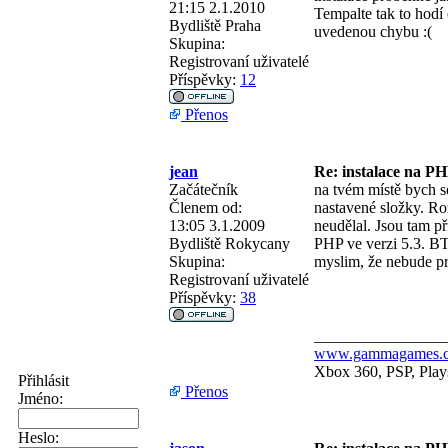
21:15 2.1.2010
Tempalte tak to hodí
Bydliště
Praha
uvedenou chybu :(
Skupina:
Registrovaní uživatelé
Příspěvky:
12
Přenos
jean
Re: instalace na PH
Začátečník
na tvém místě bych s
Členem od:
nastavené složky. Ro
13:05 3.1.2009
neudělal. Jsou tam př
Bydliště
Rokycany
PHP ve verzi 5.3. BT
Skupina:
myslim, že nebude pro
Registrovaní uživatelé
Příspěvky:
38
________________
www.gammagames.
Xbox 360, PSP, Plays
Přihlásit
Přenos
Jméno:
Heslo: