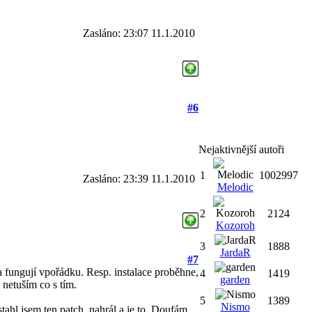
Zasláno: 23:07 11.1.2010
#6
Nejaktivnější autoři
1
1002997
Zasláno: 23:39 11.1.2010
Melodic
2
2124
Kozoroh
3
1888
JardaR
#7
 fungují vpořádku. Resp. instalace proběhne,
4
1419
garden
 netuším co s tím.
5
1389
Nismo
tahl jsem ten patch, nahrál a je to. Doufám