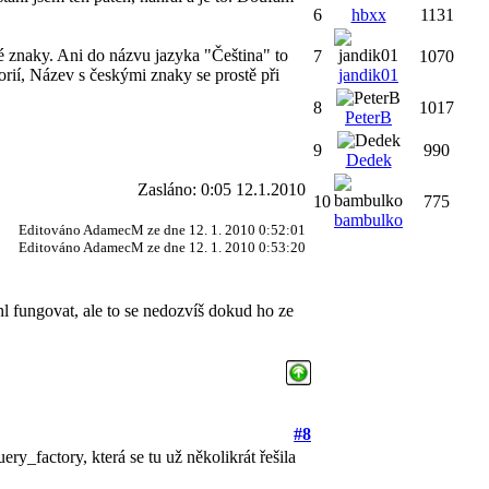
6
hbxx
1131
ké znaky. Ani do názvu jazyka "Čeština" to
7
1070
orií, Název s českými znaky se prostě při
jandik01
8
1017
PeterB
9
990
Dedek
Zasláno: 0:05 12.1.2010
10
775
bambulko
Editováno AdamecM ze dne 12. 1. 2010 0:52:01
Editováno AdamecM ze dne 12. 1. 2010 0:53:20
l fungovat, ale to se nedozvíš dokud ho ze
#8
y_factory, která se tu už několikrát řešila