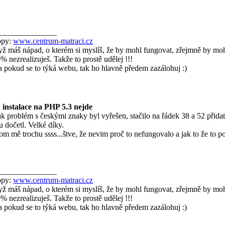
_______________
opy:
www.centrum-matraci.cz
ž máš nápad, o kterém si myslíš, že by mohl fungovat, zřejmně by moh
% nezrealizuješ. Takže to prostě udělej !!!
. a pokud se to týká webu, tak ho hlavně předem zazálohuj :)
 instalace na PHP 5.3 nejde
ak problém s českými znaky byl vyřešen, stačilo na řádek 38 a 52 přid
tu dočetl. Velké díky.
om mě trochu ssss...štve, že nevim proč to nefungovalo a jak to že to p
_______________
opy:
www.centrum-matraci.cz
ž máš nápad, o kterém si myslíš, že by mohl fungovat, zřejmně by moh
% nezrealizuješ. Takže to prostě udělej !!!
. a pokud se to týká webu, tak ho hlavně předem zazálohuj :)