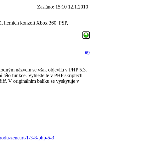
Zasláno: 15:10 12.1.2010
ů, herních konzolí Xbox 360, PSP,
#9
 shodným názvem se však objevila v PHP 5.3.
 této funkce. Vyhledejte v PHP skriptech
ff. V originálním balíku se vyskytuje v
chodu-zencart-1-3-8-php-5-3