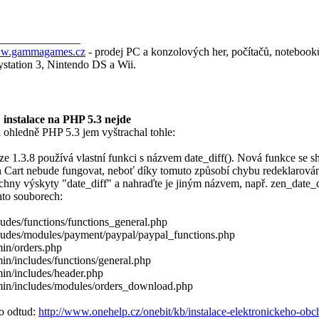
_______________
w.gammagames.cz
- prodej PC a konzolových her, počítačů, notebook
ystation 3, Nintendo DS a Wii.
 instalace na PHP 5.3 nejde
 ohledně PHP 5.3 jem vyštrachal tohle:
ze 1.3.8 používá vlastní funkci s názvem date_diff(). Nová funkce se
 Cart nebude fungovat, neboť díky tomuto způsobí chybu redeklarování
chny výskyty "date_diff" a nahraďte je jiným názvem, např. zen_date_di
hto souborech:
ludes/functions/functions_general.php
ludes/modules/payment/paypal/paypal_functions.php
in/orders.php
in/includes/functions/general.php
in/includes/header.php
in/includes/modules/orders_download.php
to odtud:
http://www.onehelp.cz/onebit/kb/instalace-elektronickeho-ob