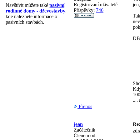
Registrovaní uživatelé
jen
Navštívit můžete také
pasivní
Příspěvky:
746
rodinné domy - dřevostavby
,
Tak
kde naleznete informace o
nev
pasivních stavbách.
pok
DB 
__
Sh
Kdy
100
...
Přenos
jean
Re:
Začátečník
zdr
Členem od: