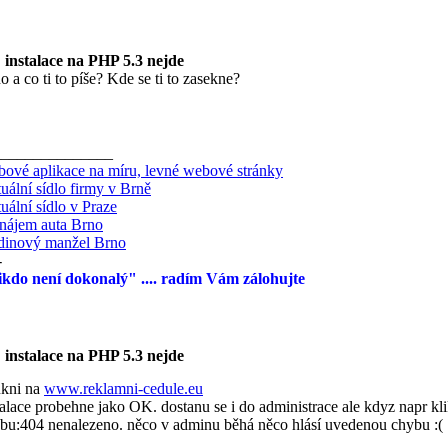
 instalace na PHP 5.3 nejde
 no a co ti to píše? Kde se ti to zasekne?
_______________
ové aplikace na míru, levné webové stránky
tuální sídlo firmy v Brně
tuální sídlo v Praze
nájem auta Brno
inový manžel Brno
-
kdo není dokonalý" .... radím Vám zálohujte
 instalace na PHP 5.3 nejde
kni na
www.reklamni-cedule.eu
talace probehne jako OK. dostanu se i do administrace ale kdyz napr 
bu:404 nenalezeno. něco v adminu běhá něco hlásí uvedenou chybu :(