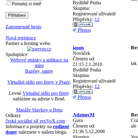
Bydliště
Praha
Pamatuj si mně
Skupina:
Registrovaní uživatelé
Příspěvky:
12
Zapomenuté heslo
Přenos
Nová registrace
Partner a hosting webu
jason
Re:
Nováček
Spolupráce
Členem od:
Webové stránky a aplikace na
tak 
21:15 2.1.2010
míru
Bydliště
Praha
Bazény, sauny
Skupina:
Registrovaní uživatelé
Virtuální sídlo pro firmy v Praze
.
Příspěvky:
12
Levné
Virtuální sídlo pro firmy
Přenos
nabízíme na adrese v Brně.
Masáže Slavkov u Brna
AdamecM
Re:
Odkazy
Guru
Což
česká sociální síť rexVoX.com
Členem od:
ale
Informace a projekty na
rodinné
21:36 5.12.2008
domy
naleznete v našem blogu.
Skupina:
Voa