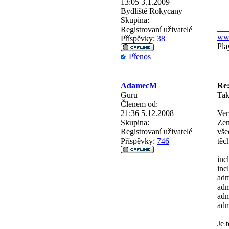
13:05 3.1.2009
Bydliště
Rokycany
Skupina:
__
Registrovaní uživatelé
ww
Příspěvky:
38
Pla
Přenos
AdamecM
Re:
Guru
Tak
Členem od:
21:36 5.12.2008
Ver
Skupina:
Zen
Registrovaní uživatelé
vše
Příspěvky:
746
těc
inc
inc
adm
adm
adm
adm
Je 