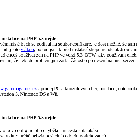
 instalace na PHP 5.3 nejde
tvém místě bych se podíval na soubor configure, je dost možné, že tam
studuj toto
vlákno
, pokud jsi tak před instalací shopu neudělal. Jsou ta
ud chceš používat zen na PHP ve verzi 5.3. BTW taky používam onebit
myslim, že nebude problém jim zaslat žádost o přenesení na jinej server
_______________
w.gammagames.cz
- prodej PC a konzolových her, počítačů, notebook
ystation 3, Nintendo DS a Wii.
 instalace na PHP 5.3 nejde
bylo to v configure.php chyběla tam cesta k databázi
 za radu :) určitě nebyla poslední co budu potřebovat :))