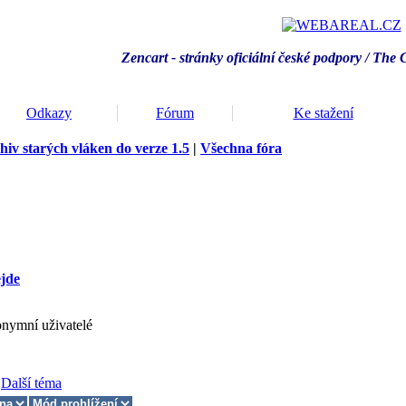
Zencart - stránky oficiální české podpory / T
he 
Odkazy
Fórum
Ke stažení
hiv starých vláken do verze 1.5
|
Všechna fóra
ejde
onymní uživatelé
Další téma