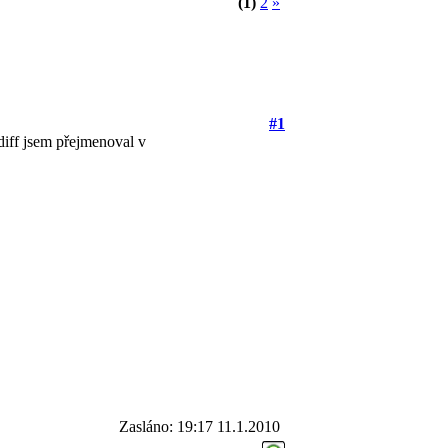
(1)
2
»
#1
diff jsem přejmenoval v
Zasláno: 19:17 11.1.2010