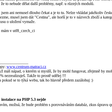
, že to nebude dělat další problémy, např. u různých modulů.
 jsem ani nemusel dlouho čekat a je to tu. Nelze vkládat jakékoliv čes
ezme, musel jsem dát "Cestina", ale horší je to v názvech zboží a kateg
usu o uložení vymaže.
mám v utf8_czech_ci
_______________
opy:
www.centrum-matraci.cz
ž máš nápad, o kterém si myslíš, že by mohl fungovat, zřejmně by moh
% nezrealizuješ. Takže to prostě udělej !!!
. a pokud se to týká webu, tak ho hlavně předem zazálohuj :)
 instalace na PHP 5.3 nejde
avím, možná, že bude problém s porovnáváním databáz, zkus úpravu quer