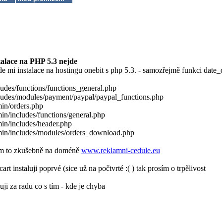
talace na PHP 5.3 nejde
de mi instalace na hostingu onebit s php 5.3. - samozřejmě funkci date_
ludes/functions/functions_general.php
ludes/modules/payment/paypal/paypal_functions.php
in/orders.php
in/includes/functions/general.php
in/includes/header.php
in/includes/modules/orders_download.php
 to zkušebně na doméně
www.reklamni-cedule.eu
cart instaluji poprvé (sice už na počtvrté :( ) tak prosím o trpělivost
uji za radu co s tím - kde je chyba