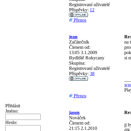
Registrovaní uživatelé
Příspěvky:
12
Přenos
jean
Re:
Začátečník
na 
Členem od:
pro
13:05 3.1.2009
pok
Bydliště
Rokycany
si 
Skupina:
Registrovaní uživatelé
Příspěvky:
38
__
ww
Pla
Přenos
Přihlásit
Jméno:
jason
Re:
Nováček
Heslo:
Členem od:
jj 
21:15 2.1.2010
dik