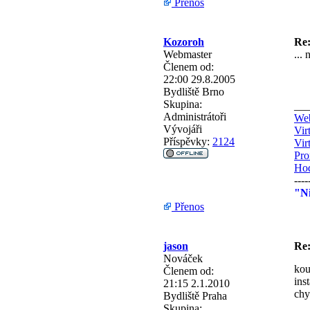
Přenos
Kozoroh
Re:
Webmaster
...
Členem od:
22:00 29.8.2005
Bydliště
Brno
Skupina:
__
Administrátoři
Web
Vývojáři
Vir
Příspěvky:
2124
Vir
Pro
Hod
----
"Ni
Přenos
jason
Re:
Nováček
kou
Členem od:
ins
21:15 2.1.2010
chy
Bydliště
Praha
Skupina: