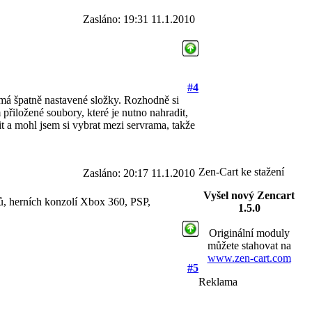
Zasláno: 19:31 11.1.2010
#4
 má špatně nastavené složky. Rozhodně si
m přiložené soubory, které je nutno nahradit,
 a mohl jsem si vybrat mezi servrama, takže
Zen-Cart ke stažení
Zasláno: 20:17 11.1.2010
Vyšel nový Zencart
ů, herních konzolí Xbox 360, PSP,
1.5.0
Originální moduly
můžete stahovat na
www.zen-cart.com
#5
Reklama