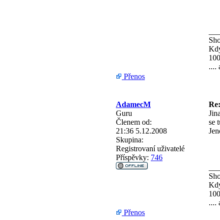
__
Sh
Kdy
100
...
Přenos
AdamecM
Re:
Guru
Jin
Členem od:
se 
21:36 5.12.2008
Jen
Skupina:
Registrovaní uživatelé
Příspěvky:
746
__
Sh
Kdy
100
...
Přenos