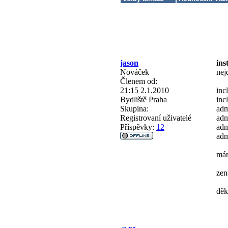
jason
ins
Nováček
nej
Členem od:
21:15 2.1.2010
inc
Bydliště
Praha
inc
Skupina:
adm
Registrovaní uživatelé
adm
Příspěvky:
12
adm
adm
mám
zen
děk