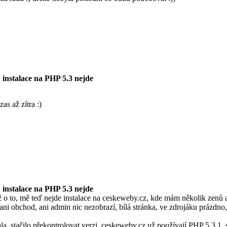
 instalace na PHP 5.3 nejde
zas až zítra :)
 instalace na PHP 5.3 nejde
 o to, mě teď nejde instalace na ceskeweby.cz, kde mám několik zenů a
 ani obchod, ani admin nic nezobrazí, bílá stránka, ve zdrojáku prázdno,
la, stačilo překontrolovat verzi, ceskeweby.cz už používají PHP 5.3.1, s