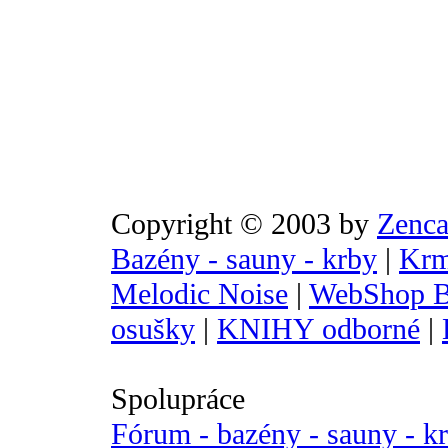
Copyright © 2003 by
Zenca
Bazény - sauny - krby
|
Krm
Melodic Noise
|
WebShop B
osušky
|
KNIHY odborné
|
Spolupráce
Fórum - bazény - sauny - k