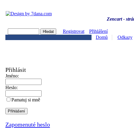
Zencart - strá
Registrovat
Přihlášení
Domů
Odkazy
Přihlásit
Jméno:
Heslo:
Pamatuj si mně
Zapomenuté heslo