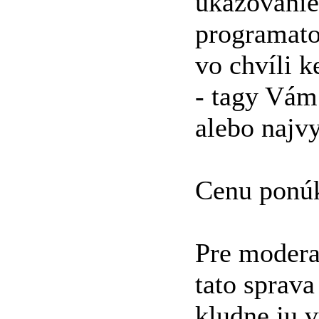
ukazovanie
programato
vo chvíli k
- tagy Vám
alebo najv
Cenu ponúk
Pre moderat
tato sprava
kludne ju 