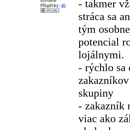
- takmer v
uživatelé
Příspěvky:
46
stráca sa a
tým osobne
potencial r
lojálnymi.
- rýchlo sa
zakazníkov 
skupiny
- zakazník 
viac ako zá