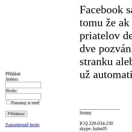
Facebook s
tomu že ak
priatelov 
dve pozván
stranku ale
už automat
Přihlásit
Jméno:
Heslo:
Pamatuj si mně
_________________
Sonny
ICQ 229-034-230
Zapomenuté heslo
skype: kubo05