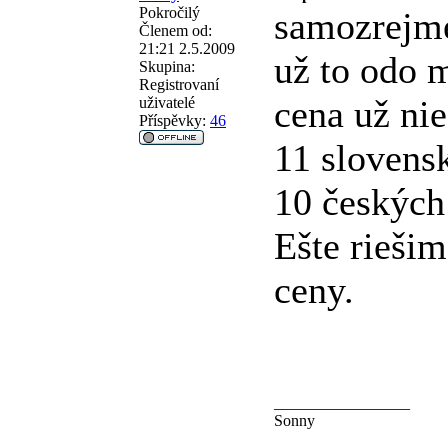
Pokročilý
samozrejme
Členem od:
21:21 2.5.2009
už to odo m
Skupina:
Registrovaní
cena už nie
uživatelé
Příspěvky:
46
11 slovens
10 českých
Ešte rieši
ceny.
_________________
Sonny