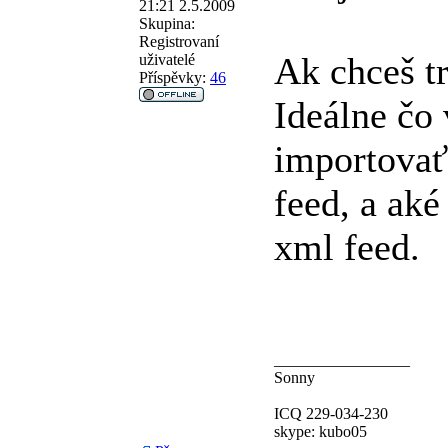
21:21 2.5.2009
Skupina:
Registrovaní
Ak chceš t
uživatelé
Příspěvky:
46
Ideálne čo 
importovať
feed, a aké
xml feed.
_________________
Sonny
ICQ 229-034-230
skype: kubo05