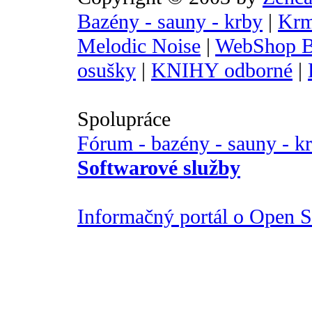
Bazény - sauny - krby
|
Krm
Melodic Noise
|
WebShop B
osušky
|
KNIHY odborné
|
Spolupráce
Fórum - bazény - sauny - k
Softwarové služby
Informačný portál o Open So