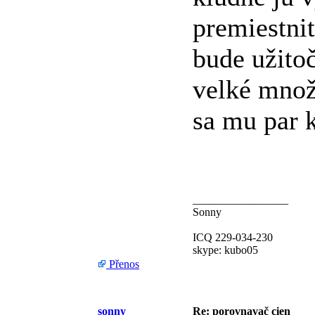
premiestni
bude užito
velké množ
sa mu par 
_________________
Sonny
ICQ 229-034-230
skype: kubo05
Přenos
sonny
Re: porovnavač cien