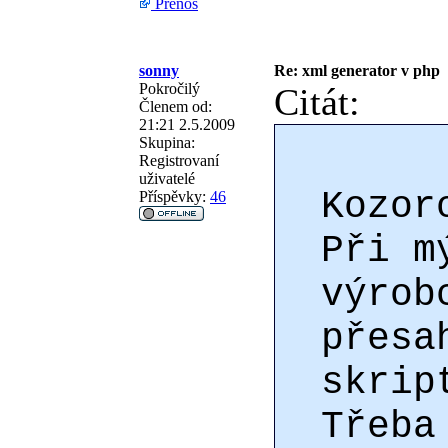
Přenos
sonny
Re: xml generator v php
Pokročilý
Citát:
Členem od:
21:21 2.5.2009
Skupina:
Registrovaní
uživatelé
Kozor
Příspěvky:
46
Při m
výrob
přesa
skrip
Třeba