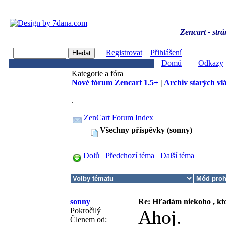
Zencart - strá
Registrovat
Přihlášení
Domů
Odkazy
Kategorie a fóra
Nové fórum Zencart 1.5+
|
Archiv starých vl
.
ZenCart Forum Index
Všechny příspěvky (sonny)
Dolů
Předchozí téma
Další téma
sonny
Re: Hľadám niekoho , kt
Pokročilý
Ahoj.
Členem od: