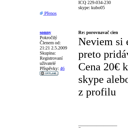
ICQ 229-034-230
skype: kubo05
Přenos
sonny
Re: porovnavač cien
Pokročilý
Neviem si 
Členem od:
21:21 2.5.2009
preto prid
Skupina:
Registrovaní
Cena 20€ k
uživatelé
Příspěvky:
46
skype alebo
z profilu
_________________