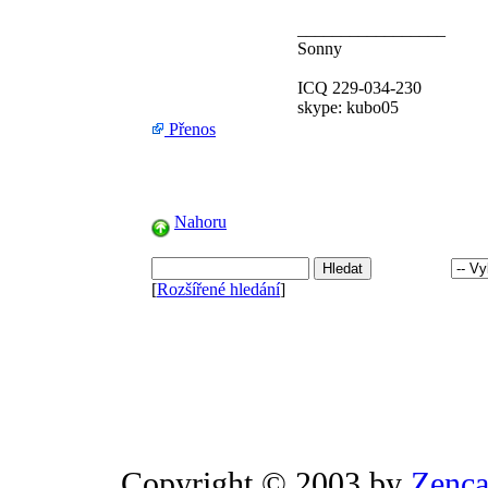
_________________
Sonny
ICQ 229-034-230
skype: kubo05
Přenos
Nahoru
[
Rozšířené hledání
]
Copyright © 2003 by
Zenca