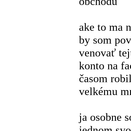
obchodu
ake to ma 
by som pove
venovať tej
konto na f
časom robi
velkému mn
ja osobne s
jednom sv