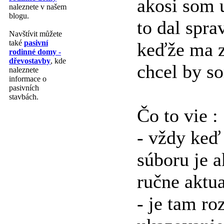
akosi som 
naleznete v našem
blogu.
to dal spra
Navštívit můžete
také
pasivní
keďže ma z
rodinné domy -
dřevostavby
, kde
chcel by s
naleznete
informace o
pasivních
stavbách.
Čo to vie :
- vždy keď 
súboru je a
ručne aktu
- je tam r