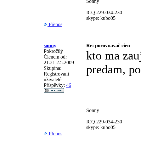
Sonny
ICQ 229-034-230
skype: kubo05
Přenos
sonny
Re: porovnavač cien
Pokročilý
kto ma zau
Členem od:
21:21 2.5.2009
predam, po
Skupina:
Registrovaní
uživatelé
Příspěvky:
46
_________________
Sonny
ICQ 229-034-230
skype: kubo05
Přenos