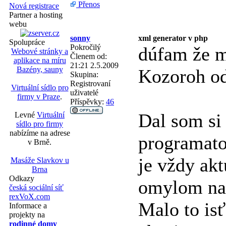
Přenos
Nová registrace
Partner a hosting
webu
sonny
xml generator v php
Spolupráce
Pokročilý
dúfam že m
Webové stránky a
Členem od:
aplikace na míru
21:21 2.5.2009
Bazény, sauny
Kozoroh od
Skupina:
Registrovaní
Virtuální sídlo pro
uživatelé
firmy v Praze
.
Příspěvky:
46
Dal som si
Levné
Virtuální
sídlo pro firmy
nabízíme na adrese
programat
v Brně.
je vždy akt
Masáže Slavkov u
Brna
Odkazy
omylom na 
česká sociální síť
rexVoX.com
Malo to isť
Informace a
projekty na
rodinné domy