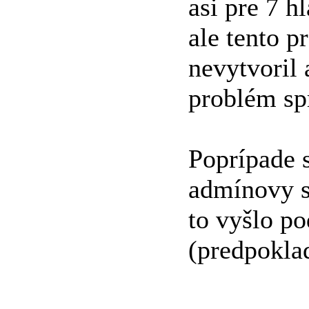
asi pre 7 
ale tento p
nevytvoril
problém sp
Poprípade 
admínovy s
to vyšlo po
(predpokla