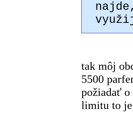
najde
využi
tak môj ob
5500 parf
požiadať o
limitu to j