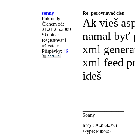
sonny
Re: porovnavač cien
Pokročilý
Ak vieš as
Členem od:
21:21 2.5.2009
namal byť p
Skupina:
Registrovaní
xml generat
uživatelé
Příspěvky:
46
xml feed pr
ideš
_________________
Sonny
ICQ 229-034-230
skype: kubo05