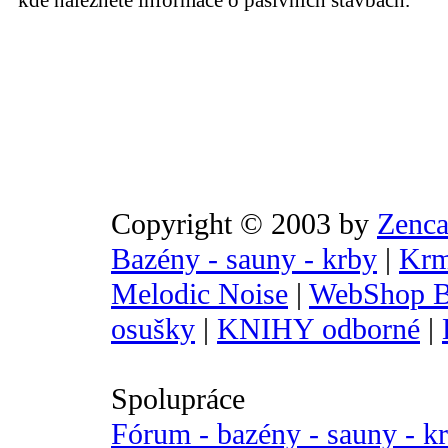
kde naleznete informace o pasivních stavbách.
Copyright © 2003 by
Zenca
Bazény - sauny - krby
|
Krm
Melodic Noise
|
WebShop B
osušky
|
KNIHY odborné
|
Spolupráce
Fórum - bazény - sauny - k