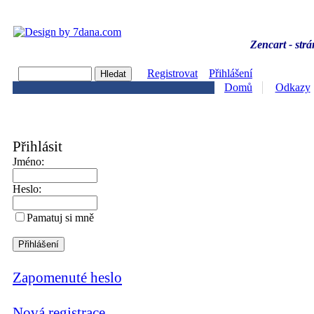
Zencart - strá
Registrovat
Přihlášení
Domů
Odkazy
Přihlásit
Jméno:
Heslo:
Pamatuj si mně
Zapomenuté heslo
Nová registrace