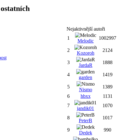
ostatních
Nejaktivnější autoři
1
1002997
Melodic
2
2124
Kozoroh
post
3
1888
JardaR
4
1419
garden
5
1389
Nismo
6
hbxx
1131
7
1070
jandik01
8
1017
PeterB
9
990
Dedek