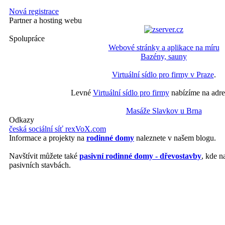
Nová registrace
Partner a hosting webu
Spolupráce
Webové stránky a aplikace na míru
Bazény, sauny
Virtuální sídlo pro firmy v Praze
.
Levné
Virtuální sídlo pro firmy
nabízíme na adre
Masáže Slavkov u Brna
Odkazy
česká sociální síť rexVoX.com
Informace a projekty na
rodinné domy
naleznete v našem blogu.
Navštívit můžete také
pasivní rodinné domy - dřevostavby
, kde n
pasivních stavbách.