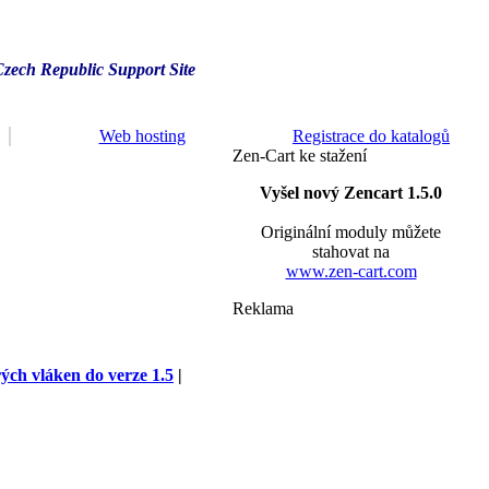
Czech Republic Support Site
Web hosting
Registrace do katalogů
Zen-Cart ke stažení
Vyšel nový Zencart 1.5.0
Originální moduly můžete
stahovat na
www.zen-cart.com
Reklama
rých vláken do verze 1.5
|