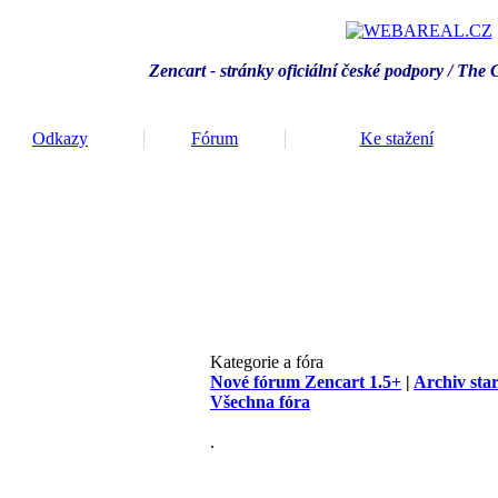
Zencart - stránky oficiální české podpory / T
he 
Odkazy
Fórum
Ke stažení
Kategorie a fóra
Nové fórum Zencart 1.5+
|
Archiv sta
Všechna fóra
.