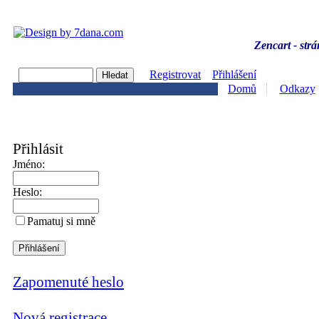
Zencart - strá
Registrovat
Přihlášení
Domů
Odkazy
Přihlásit
Jméno:
Heslo:
Pamatuj si mně
Zapomenuté heslo
Nová registrace