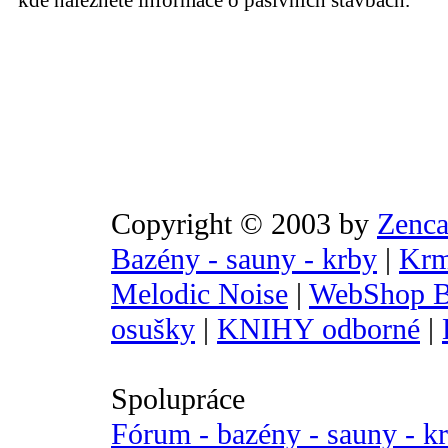
kde naleznete informace o pasivních stavbách.
Copyright © 2003 by
Zenca
Bazény - sauny - krby
|
Krm
Melodic Noise
|
WebShop B
osušky
|
KNIHY odborné
|
Spolupráce
Fórum - bazény - sauny - k