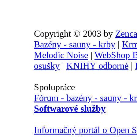
Copyright © 2003 by
Zenca
Bazény - sauny - krby
|
Krm
Melodic Noise
|
WebShop B
osušky
|
KNIHY odborné
|
Spolupráce
Fórum - bazény - sauny - k
Softwarové služby
Informačný portál o Open So