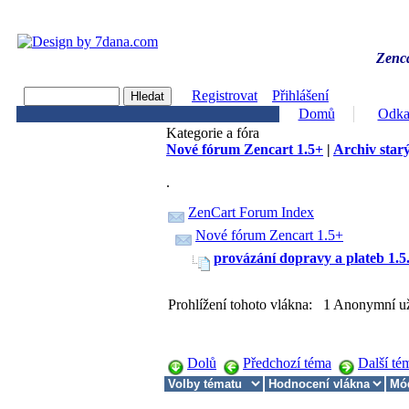
Zenca
Registrovat
Přihlášení
Domů
Odka
Kategorie a fóra
Nové fórum Zencart 1.5+
|
Archiv starý
.
ZenCart Forum Index
Nové fórum Zencart 1.5+
provázání dopravy a plateb 1.5.
Prohlížení tohoto vlákna: 1 Anonymní už
Dolů
Předchozí téma
Další té