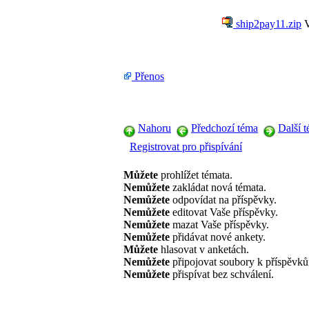
ship2pay11.zip
V
Přenos
Nahoru
Předchozí téma
Další 
Registrovat pro přispívání
Můžete
prohlížet témata.
Nemůžete
zakládat nová témata.
Nemůžete
odpovídat na příspěvky.
Nemůžete
editovat Vaše příspěvky.
Nemůžete
mazat Vaše příspěvky.
Nemůžete
přidávat nové ankety.
Můžete
hlasovat v anketách.
Nemůžete
připojovat soubory k příspěvk
Nemůžete
přispívat bez schválení.