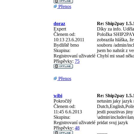
Přenos
doraz
Re: Ship2pay 1.5.
Expert
Díky za info. Uděla
Členem od:
Položka SHIP2PAY m
10:13 23.6.2011
zobrazila hláška, ž
Bydliště
brno
souboru /admin/incl
Skupina:
jsem ho nahrát z ve
Registrovaní uživatelé
Chybí mi snad někd
Příspěvky:
75
Přenos
wibi
Re: Ship2pay 1.5.
Pokročilý
netusim jaky jazyk 
Členem od:
Dutch,English,Poli
11:45 6.6.2013
jestli pouziivas jin
Skupina:
\admin\includes\la
Registrovaní uživatelé
pridat svuj jazyk
Příspěvky:
48
-------