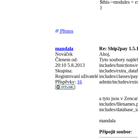
$this->modules 
}
Přenos
mandala
Re: Ship2pay 1.5.1
Nováček
Ahoj,
Členem od:
Tyto soubory najde
20:10 5.8.2013
includes/functions/
Skupina:
includes/extra_data
Registrovaní uživatelé
includes/classes/pa
Příspěvky:
16
admin/includes/extr
a tyto jsou v Zencar
includes/filenames.
includes/database_t
mandala
Připojit soubor
: