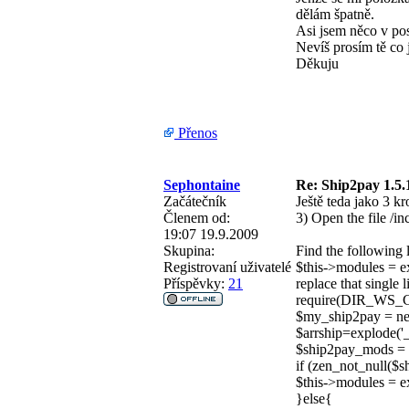
dělám špatně.
Asi jsem něco v pos
Nevíš prosím tě co
Děkuju
Přenos
Sephontaine
Re: Ship2pay 1.5.
Začátečník
Ještě teda jako 3 kr
Členem od:
3) Open the file /i
19:07 19.9.2009
Skupina:
Find the following l
Registrovaní uživatelé
$this->modules 
Příspěvky:
21
replace that single l
require(DIR_WS_CL
$my_ship2pay = ne
$arrship=explode('_
$ship2pay_mods = 
if (zen_not_null($
$this->modules = e
}else{