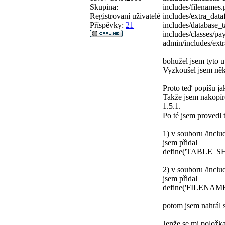
Skupina:
includes/filenames
Registrovaní uživatelé
includes/extra_data
Příspěvky:
21
includes/database_t
includes/classes/p
admin/includes/extr
bohužel jsem tyto 
Vyzkoušel jsem něko
Proto teď popíšu ja
Takže jsem nakopíro
1.5.1.
Po té jsem provedl 
1) v souboru /incl
jsem přidal
define('TABLE_SH
2) v souboru /incl
jsem přidal
define('FILENAME
potom jsem nahrál s
Jenže se mi položk