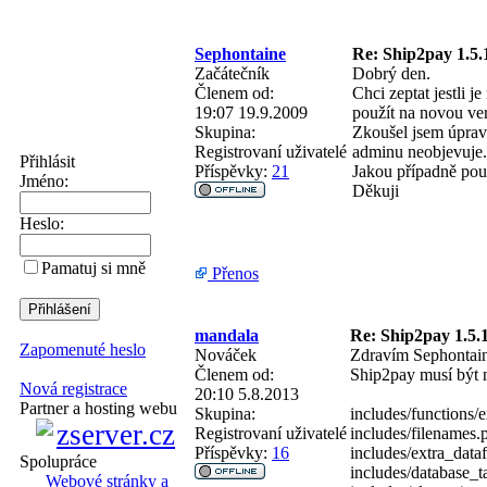
Sephontaine
Re: Ship2pay 1.5.
Začátečník
Dobrý den.
Členem od:
Chci zeptat jestli 
19:07 19.9.2009
použít na novou ver
Skupina:
Zkoušel jsem úprav
Registrovaní uživatelé
adminu neobjevuje.
Přihlásit
Příspěvky:
21
Jakou případně pou
Jméno:
Děkuji
Heslo:
Pamatuj si mně
Přenos
mandala
Re: Ship2pay 1.5.1
Zapomenuté heslo
Nováček
Zdravím Sephontain
Členem od:
Ship2pay musí být n
Nová registrace
20:10 5.8.2013
Partner a hosting webu
Skupina:
includes/functions/
Registrovaní uživatelé
includes/filenames.
Příspěvky:
16
includes/extra_data
Spolupráce
includes/database_t
Webové stránky a