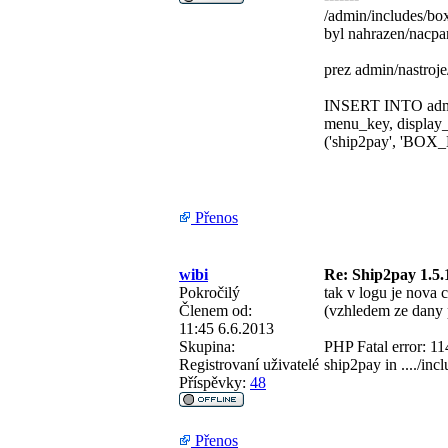
/admin/includes/b
byl nahrazen/nacpa
prez admin/nastroje
INSERT INTO admin
menu_key, displa
('ship2pay', 'BOX
Přenos
wibi
Re: Ship2pay 1.5.
Pokročilý
tak v logu je nova 
Členem od:
(vzhledem ze dany 
11:45 6.6.2013
Skupina:
PHP Fatal error: 114
Registrovaní uživatelé
ship2pay in ..../in
Příspěvky:
48
Přenos