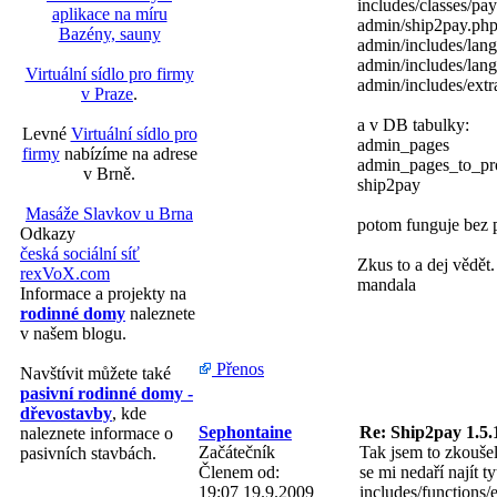
includes/classes/pa
aplikace na míru
admin/ship2pay.ph
Bazény, sauny
admin/includes/lan
admin/includes/lang
Virtuální sídlo pro firmy
admin/includes/extr
v Praze
.
a v DB tabulky:
Levné
Virtuální sídlo pro
admin_pages
firmy
nabízíme na adrese
admin_pages_to_pro
v Brně.
ship2pay
Masáže Slavkov u Brna
potom funguje bez 
Odkazy
česká sociální síť
Zkus to a dej vědět.
rexVoX.com
mandala
Informace a projekty na
rodinné domy
naleznete
v našem blogu.
Přenos
Navštívit můžete také
pasivní rodinné domy -
dřevostavby
, kde
Sephontaine
Re: Ship2pay 1.5.
naleznete informace o
Začátečník
Tak jsem to zkouše
pasivních stavbách.
Členem od:
se mi nedaří najít t
19:07 19.9.2009
includes/functions/