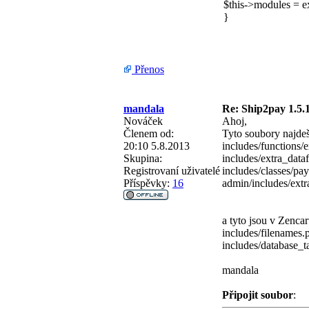
$this->modules 
}
Přenos
mandala
Re: Ship2pay 1.5.1
Nováček
Ahoj,
Členem od:
Tyto soubory najde
20:10 5.8.2013
includes/functions/
Skupina:
includes/extra_data
Registrovaní uživatelé
includes/classes/pa
Příspěvky:
16
admin/includes/extr
a tyto jsou v Zencar
includes/filenames.
includes/database_t
mandala
Připojit soubor
: