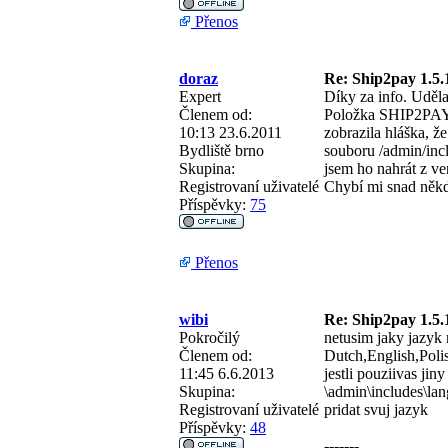
Přenos
doraz
Re: Ship2pay 1.5.
Expert
Díky za info. Uděla
Členem od:
Položka SHIP2PAY m
10:13 23.6.2011
zobrazila hláška, ž
Bydliště
brno
souboru /admin/incl
Skupina:
jsem ho nahrát z ve
Registrovaní uživatelé
Chybí mi snad někd
Příspěvky:
75
Přenos
wibi
Re: Ship2pay 1.5.
Pokročilý
netusim jaky jazyk 
Členem od:
Dutch,English,Poli
11:45 6.6.2013
jestli pouziivas jin
Skupina:
\admin\includes\la
Registrovaní uživatelé
pridat svuj jazyk
Příspěvky:
48
-------