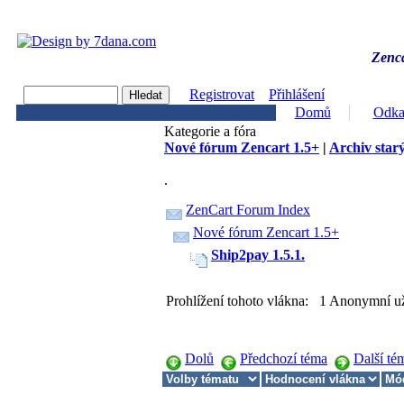
Zenca
Registrovat
Přihlášení
Domů
Odka
Kategorie a fóra
Nové fórum Zencart 1.5+
|
Archiv starý
.
ZenCart Forum Index
Nové fórum Zencart 1.5+
Ship2pay 1.5.1.
Prohlížení tohoto vlákna: 1 Anonymní už
Dolů
Předchozí téma
Další té