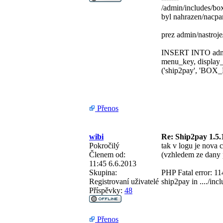
/admin/includes/b
byl nahrazen/nacpa
prez admin/nastroje
INSERT INTO admin
menu_key, displa
('ship2pay', 'BOX
Přenos
wibi
Re: Ship2pay 1.5.
Pokročilý
tak v logu je nova 
Členem od:
(vzhledem ze dany 
11:45 6.6.2013
Skupina:
PHP Fatal error: 114
Registrovaní uživatelé
ship2pay in ..../in
Příspěvky:
48
Přenos