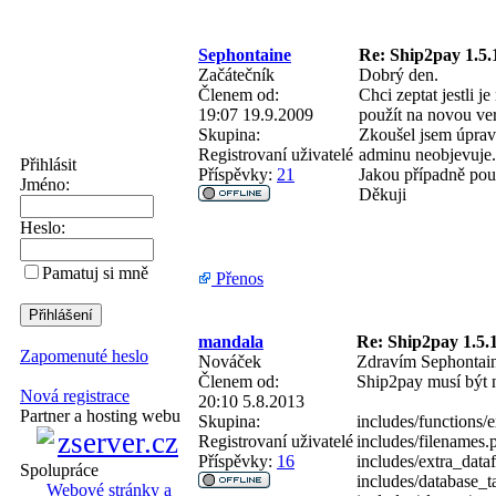
Sephontaine
Re: Ship2pay 1.5.
Začátečník
Dobrý den.
Členem od:
Chci zeptat jestli 
19:07 19.9.2009
použít na novou ver
Skupina:
Zkoušel jsem úprav
Registrovaní uživatelé
adminu neobjevuje.
Přihlásit
Příspěvky:
21
Jakou případně pou
Jméno:
Děkuji
Heslo:
Pamatuj si mně
Přenos
mandala
Re: Ship2pay 1.5.1
Zapomenuté heslo
Nováček
Zdravím Sephontain
Členem od:
Ship2pay musí být n
Nová registrace
20:10 5.8.2013
Partner a hosting webu
Skupina:
includes/functions/
Registrovaní uživatelé
includes/filenames.
Příspěvky:
16
includes/extra_data
Spolupráce
includes/database_t
Webové stránky a