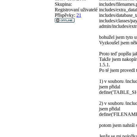
Skupina:
includes/filenames
Registrovaní uživatelé
includes/extra_data
Příspěvky:
21
includes/database_t
includes/classes/p
admin/includes/extr
bohužel jsem tyto 
Vyzkoušel jsem něko
Proto teď popíšu ja
Takže jsem nakopíro
1.5.1.
Po té jsem provedl 
1) v souboru /incl
jsem přidal
define('TABLE_SH
2) v souboru /incl
jsem přidal
define('FILENAME
potom jsem nahrál s
Jenže se mi položk