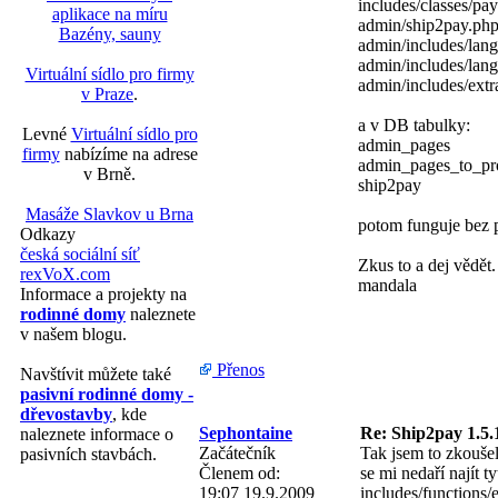
includes/classes/pa
aplikace na míru
admin/ship2pay.ph
Bazény, sauny
admin/includes/lan
admin/includes/lang
Virtuální sídlo pro firmy
admin/includes/extr
v Praze
.
a v DB tabulky:
Levné
Virtuální sídlo pro
admin_pages
firmy
nabízíme na adrese
admin_pages_to_pro
v Brně.
ship2pay
Masáže Slavkov u Brna
potom funguje bez 
Odkazy
česká sociální síť
Zkus to a dej vědět.
rexVoX.com
mandala
Informace a projekty na
rodinné domy
naleznete
v našem blogu.
Přenos
Navštívit můžete také
pasivní rodinné domy -
dřevostavby
, kde
Sephontaine
Re: Ship2pay 1.5.
naleznete informace o
Začátečník
Tak jsem to zkouše
pasivních stavbách.
Členem od:
se mi nedaří najít t
19:07 19.9.2009
includes/functions/