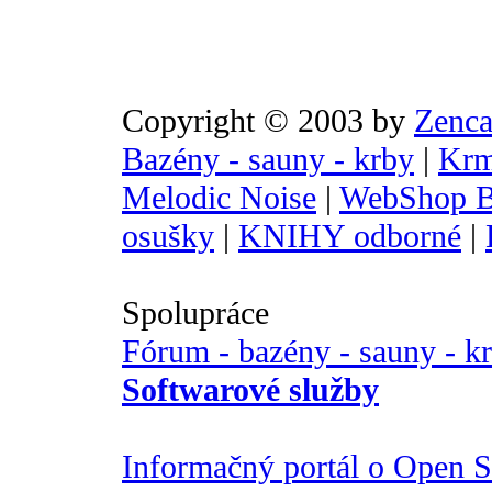
Copyright © 2003 by
Zenca
Bazény - sauny - krby
|
Krm
Melodic Noise
|
WebShop B
osušky
|
KNIHY odborné
|
Spolupráce
Fórum - bazény - sauny - k
Softwarové služby
Informačný portál o Open So