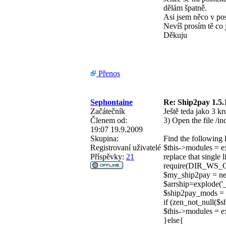
dělám špatně.
Asi jsem něco v pos
Nevíš prosím tě co
Děkuju
Přenos
Sephontaine
Re: Ship2pay 1.5.
Začátečník
Ještě teda jako 3 kr
Členem od:
3) Open the file /i
19:07 19.9.2009
Skupina:
Find the following l
Registrovaní uživatelé
$this->modules 
Příspěvky:
21
replace that single l
require(DIR_WS_CL
$my_ship2pay = ne
$arrship=explode('_
$ship2pay_mods = 
if (zen_not_null($
$this->modules = e
}else{