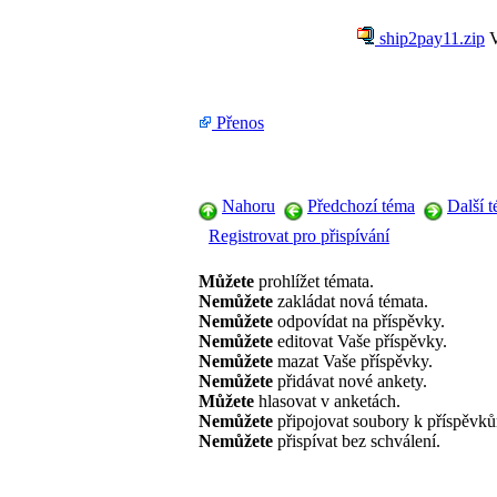
ship2pay11.zip
V
Přenos
Nahoru
Předchozí téma
Další 
Registrovat pro přispívání
Můžete
prohlížet témata.
Nemůžete
zakládat nová témata.
Nemůžete
odpovídat na příspěvky.
Nemůžete
editovat Vaše příspěvky.
Nemůžete
mazat Vaše příspěvky.
Nemůžete
přidávat nové ankety.
Můžete
hlasovat v anketách.
Nemůžete
připojovat soubory k příspěvk
Nemůžete
přispívat bez schválení.