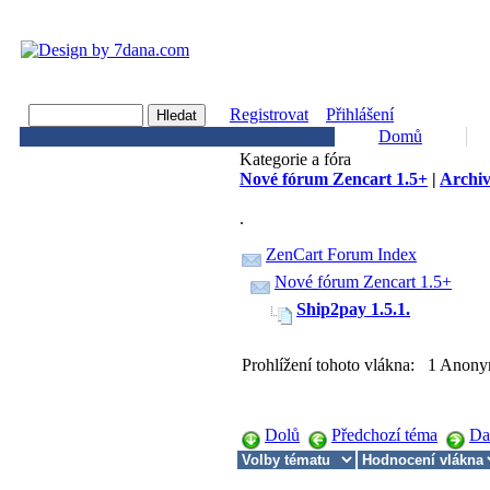
Registrovat
Přihlášení
Domů
Kategorie a fóra
Nové fórum Zencart 1.5+
|
Archiv
.
ZenCart Forum Index
Nové fórum Zencart 1.5+
Ship2pay 1.5.1.
Prohlížení tohoto vlákna: 1 Anony
Dolů
Předchozí téma
Da