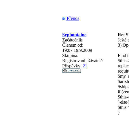
Přenos
Sephontaine
Re: S
Začátečník
Ještě 
Členem od:
3) Ope
19:07 19.9.2009
Skupina:
Find t
Registrovaní uživatelé
$thi
Příspěvky:
21
replac
requi
$my_s
$arrsh
$ship
if (z
$this
}else
$thi
}