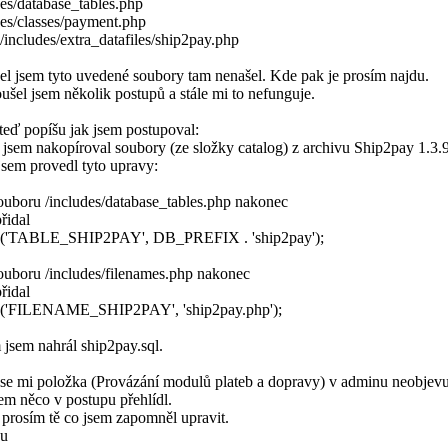
es/database_tables.php
des/classes/payment.php
includes/extra_datafiles/ship2pay.php
el jsem tyto uvedené soubory tam nenašel. Kde pak je prosím najdu.
šel jsem několik postupů a stále mi to nefunguje.
teď popíšu jak jsem postupoval:
jsem nakopíroval soubory (ze složky catalog) z archivu Ship2pay 1.3.9
jsem provedl tyto upravy:
souboru /includes/database_tables.php nakonec
řidal
e('TABLE_SHIP2PAY', DB_PREFIX . 'ship2pay');
souboru /includes/filenames.php nakonec
řidal
e('FILENAME_SHIP2PAY', 'ship2pay.php');
 jsem nahrál ship2pay.sql.
 se mi položka (Provázání modulů plateb a dopravy) v adminu neobjevu
em něco v postupu přehlídl.
 prosím tě co jsem zapomněl upravit.
ju