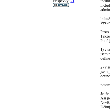
Příspěvky:
21
includ
inclu
admin/
bohuž
Vyzkou
Proto 
Takže 
Po té 
1) v 
jsem p
defin
2) v 
jsem p
defin
potom
Jenže
Asi js
Nevíš
Děku