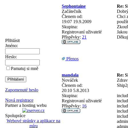
Sephontaine
Re: S
Začátečník
Dobrý
Členem od:
Chci z
19:07 19.9.2009
použít
Skupina:
Zkouš
Registrovaní uživatelé
Jakou
Příspěvky:
21
Děkuj
Přihlásit
Jméno:
Heslo:
Přenos
Pamatuj si mně
mandala
Re: S
Nováček
Zdrav
Členem od:
Ship2
Zapomenuté heslo
20:10 5.8.2013
Skupina:
includ
Nová registrace
Registrovaní uživatelé
inclu
Partner a hosting webu
Příspěvky:
16
includ
includ
Spolupráce
inclu
Webové stránky a aplikace na
admin
míru
admin