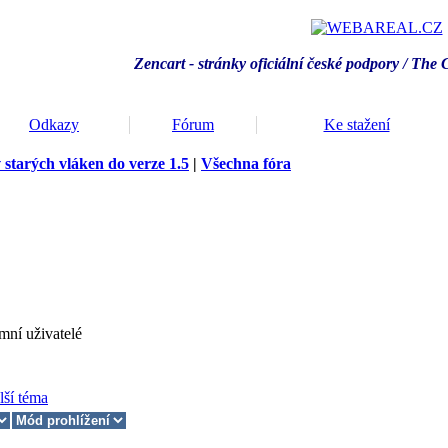
Zencart - stránky oficiální české podpory / T
he 
Odkazy
Fórum
Ke stažení
 starých vláken do verze 1.5
|
Všechna fóra
mní uživatelé
lší téma