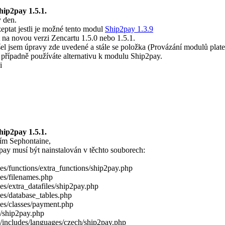
hip2pay 1.5.1.
 den.
eptat jestli je možné tento modul
Ship2pay 1.3.9
 na novou verzi Zencartu 1.5.0 nebo 1.5.1.
el jsem úpravy zde uvedené a stále se položka (Provázání modulů plat
 případně používáte alternativu k modulu Ship2pay.
i
hip2pay 1.5.1.
ím Sephontaine,
pay musí být nainstalován v těchto souborech:
es/functions/extra_functions/ship2pay.php
des/filenames.php
es/extra_datafiles/ship2pay.php
es/database_tables.php
des/classes/payment.php
/ship2pay.php
/includes/languages/czech/ship2pay.php