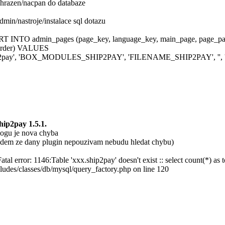
ahrazen/nacpan do databaze
dmin/nastroje/instalace sql dotazu
T INTO admin_pages (page_key, language_key, main_page, page_pa
order) VALUES
p2pay', 'BOX_MODULES_SHIP2PAY', 'FILENAME_SHIP2PAY', '', 'tool
hip2pay 1.5.1.
logu je nova chyba
edem ze dany plugin nepouzivam nebudu hledat chybu)
tal error: 1146:Table 'xxx.ship2pay' doesn't exist :: select count(*) as 
ncludes/classes/db/mysql/query_factory.php on line 120