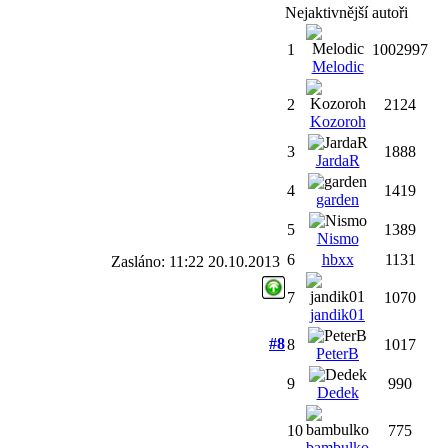
Nejaktivnější autoři
1
1002997
Melodic
2
2124
Kozoroh
3
1888
JardaR
4
1419
garden
5
1389
Nismo
6
hbxx
1131
Zasláno: 11:22 20.10.2013
7
1070
jandik01
#8
8
1017
PeterB
9
990
Dedek
10
775
bambulko