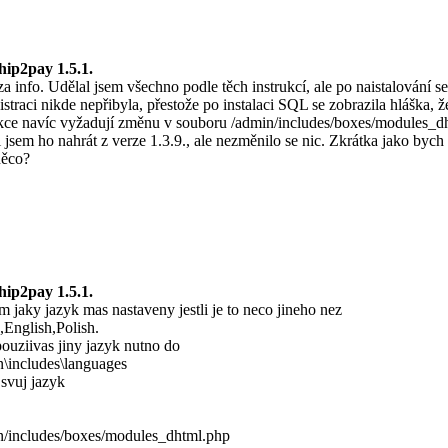
hip2pay 1.5.1.
a info. Udělal jsem všechno podle těch instrukcí, ale po naistalován
straci nikde nepřibyla, přestože po instalaci SQL se zobrazila hláška, ž
kce navíc vyžadují změnu v souboru /admin/includes/boxes/modules_dht
 jsem ho nahrát z verze 1.3.9., ale nezměnilo se nic. Zkrátka jako byc
něco?
hip2pay 1.5.1.
m jaky jazyk mas nastaveny jestli je to neco jineho nez
,English,Polish.
 pouziivas jiny jazyk nutno do
n\includes\languages
 svuj jazyk
n/includes/boxes/modules_dhtml.php