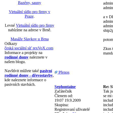
Bazény, sauny
admin
admin/
Virtuální sídlo pro firmy v
Praze
.
a v D
admin
Levné
Virtuální sídlo pro firmy
admin
nabízíme na adrese v Brně.
ship2
Masáže Slavkov u Brna
potom
Odkazy
česká sociální síť rexVoX.com
Zkus t
Informace a projekty na
manda
rodinné domy
naleznete v
našem blogu.
Navštívit můžete také
pasivní
Přenos
rodinné domy - dřevostavby
,
kde naleznete informace o
pasivních stavbách.
Sephontaine
Re: S
Začátečník
Tak j
Členem od:
se mi 
19:07 19.9.2009
includ
Skupina:
inclu
Registrovaní uživatelé
includ