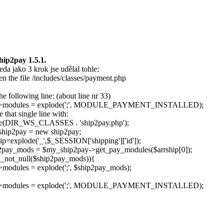
hip2pay 1.5.1.
teda jako 3 krok jse udělal tohle:
n the file /includes/classes/payment.php
he following line: (about line nr 33)
s->modules = explode(';', MODULE_PAYMENT_INSTALLED);
e that single line with:
re(DIR_WS_CLASSES . 'ship2pay.php');
hip2pay = new ship2pay;
ip=explode('_',$_SESSION['shipping']['id']);
2pay_mods = $my_ship2pay->get_pay_modules($arrship[0]);
en_not_null($ship2pay_mods)){
->modules = explode(';', $ship2pay_mods);
{
s->modules = explode(';', MODULE_PAYMENT_INSTALLED);