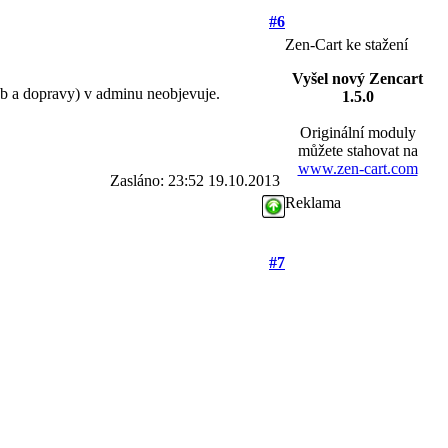
#6
Zen-Cart ke stažení
Vyšel nový Zencart
eb a dopravy) v adminu neobjevuje.
1.5.0
Originální moduly
můžete stahovat na
www.zen-cart.com
Zasláno: 23:52 19.10.2013
Reklama
#7