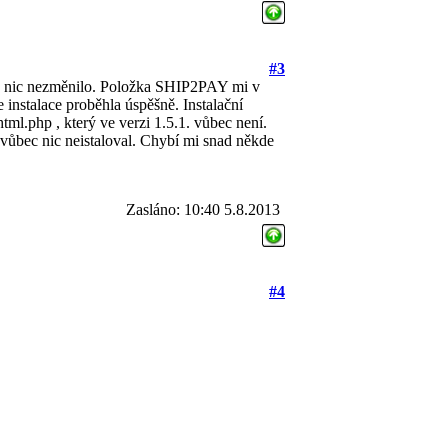
#3
í se nic nezměnilo. Položka SHIP2PAY mi v
e instalace proběhla úspěšně. Instalační
ml.php , který ve verzi 1.5.1. vůbec není.
h vůbec nic neistaloval. Chybí mi snad někde
Zasláno: 10:40 5.8.2013
#4