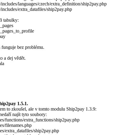
/includes/languages/czech/extra_definition/ship2pay.php
includes/extra_datafiles/ship2pay.php
B tabulky:
_pages
_pages_to_profile
pay
 funguje bez problému.
o a dej vědět.
la
hip2pay 1.5.1.
sem to zkoušel, ale v tomto modulu Ship2pay 1.3.9:
nedaří najít tyto soubory:
es/functions/extra_functions/ship2pay.php
des/filenames.php
es/extra_datafiles/ship2pay.php