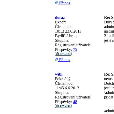
Přenos
doraz
Re: S
Expert
Díky z
Členem od:
admini
10:13 23.6.2011
instru
Bydliště
brno
Zkusil
Skupina:
ještě 
Registrovaní uživatelé
Příspěvky:
75
Přenos
wibi
Re: S
Pokročilý
netusi
Členem od:
Dutch
11:45 6.6.2013
jestli
Skupina:
\admi
Registrovaní uživatelé
pridat
Příspěvky:
48
-------
/admi