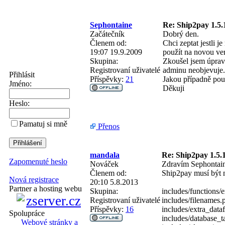
Sephontaine
Re: Ship2pay 1.5.
Začátečník
Dobrý den.
Členem od:
Chci zeptat jestli 
19:07 19.9.2009
použít na novou ver
Skupina:
Zkoušel jsem úprav
Registrovaní uživatelé
adminu neobjevuje.
Přihlásit
Příspěvky:
21
Jakou případně pou
Jméno:
Děkuji
Heslo:
Pamatuj si mně
Přenos
mandala
Re: Ship2pay 1.5.1
Zapomenuté heslo
Nováček
Zdravím Sephontain
Členem od:
Ship2pay musí být n
Nová registrace
20:10 5.8.2013
Partner a hosting webu
Skupina:
includes/functions/
Registrovaní uživatelé
includes/filenames.
Příspěvky:
16
includes/extra_data
Spolupráce
includes/database_t
Webové stránky a