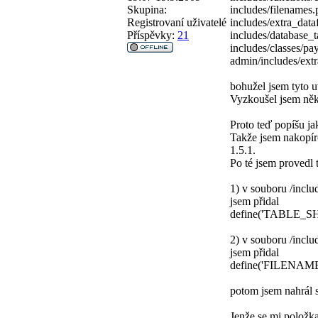
Skupina:
includes/filenames
Registrovaní uživatelé
includes/extra_data
Příspěvky:
21
includes/database_t
includes/classes/p
admin/includes/extr
bohužel jsem tyto 
Vyzkoušel jsem něko
Proto teď popíšu ja
Takže jsem nakopíro
1.5.1.
Po té jsem provedl 
1) v souboru /incl
jsem přidal
define('TABLE_SH
2) v souboru /incl
jsem přidal
define('FILENAME
potom jsem nahrál s
Jenže se mi položk