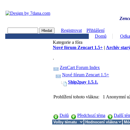
Zenca
Registrovat
Přihlášení
Domů
Odka
Kategorie a fóra
Nové fórum Zencart 1.5+
|
Archiv starý
.
ZenCart Forum Index
Nové fórum Zencart 1.5+
Ship2pay 1.5.1.
Prohlížení tohoto vlákna: 1 Anonymní už
Dolů
Předchozí téma
Další té