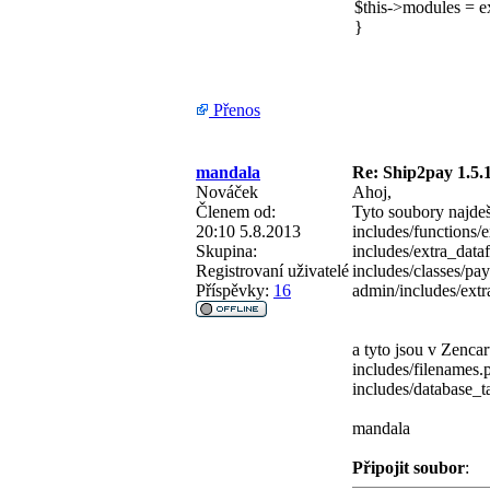
$this->modules 
}
Přenos
mandala
Re: Ship2pay 1.5.1
Nováček
Ahoj,
Členem od:
Tyto soubory najde
20:10 5.8.2013
includes/functions/
Skupina:
includes/extra_data
Registrovaní uživatelé
includes/classes/pa
Příspěvky:
16
admin/includes/extr
a tyto jsou v Zencar
includes/filenames.
includes/database_t
mandala
Připojit soubor
: