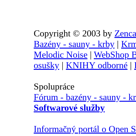
Copyright © 2003 by
Zenca
Bazény - sauny - krby
|
Krm
Melodic Noise
|
WebShop B
osušky
|
KNIHY odborné
|
Spolupráce
Fórum - bazény - sauny - k
Softwarové služby
Informačný portál o Open So