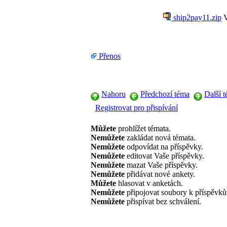
ship2pay11.zip
V
Přenos
Nahoru
Předchozí téma
Další 
Registrovat pro přispívání
Můžete
prohlížet témata.
Nemůžete
zakládat nová témata.
Nemůžete
odpovídat na příspěvky.
Nemůžete
editovat Vaše příspěvky.
Nemůžete
mazat Vaše příspěvky.
Nemůžete
přidávat nové ankety.
Můžete
hlasovat v anketách.
Nemůžete
připojovat soubory k příspěvk
Nemůžete
přispívat bez schválení.