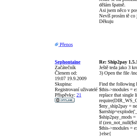
dělám špatně.
Asi jsem něco v pos
Nevíš prosím tě co
Děkuju
Přenos
Sephontaine
Re: Ship2pay 1.5.
Začátečník
Ještě teda jako 3 kr
Členem od:
3) Open the file /i
19:07 19.9.2009
Skupina:
Find the following l
Registrovaní uživatelé
$this->modules 
Příspěvky:
21
replace that single l
require(DIR_WS_CL
$my_ship2pay = ne
$arrship=explode('_
$ship2pay_mods = 
if (zen_not_null($
$this->modules = e
}else{