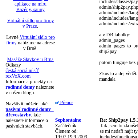
includes/classes/pa
aplikace na míru
admin/ship2pay.ph
Bazény, sauny
admin/includes/lan
admin/includes/lang
Virtuální sídlo pro firmy
admin/includes/extr
v Praze
.
a v DB tabulky:
Levné
Virtuální sídlo pro
admin_pages
firmy
nabízíme na adrese
admin_pages_to_pro
v Brně.
ship2pay
Masáže Slavkov u Brna
potom funguje bez 
Odkazy
česká sociální síť
Zkus to a dej vědět.
rexVoX.com
mandala
Informace a projekty na
rodinné domy
naleznete
v našem blogu.
Přenos
Navštívit můžete také
pasivní rodinné domy -
dřevostavby
, kde
Sephontaine
Re: Ship2pay 1.5.
naleznete informace o
Začátečník
Tak jsem to zkouše
pasivních stavbách.
Členem od:
se mi nedaří najít t
19:07 19.9.2009
includes/functions/