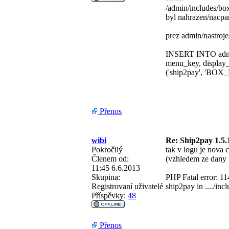
/admin/includes/b
byl nahrazen/nacpa
prez admin/nastroje
INSERT INTO admin
menu_key, displa
('ship2pay', 'BOX
Přenos
wibi
Re: Ship2pay 1.5.
Pokročilý
tak v logu je nova 
Členem od:
(vzhledem ze dany 
11:45 6.6.2013
Skupina:
PHP Fatal error: 114
Registrovaní uživatelé
ship2pay in ..../in
Příspěvky:
48
Přenos