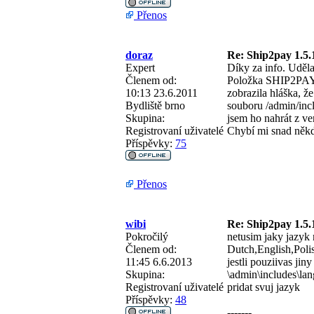
Přenos
doraz
Re: Ship2pay 1.5.
Expert
Díky za info. Uděla
Členem od:
Položka SHIP2PAY m
10:13 23.6.2011
zobrazila hláška, ž
Bydliště
brno
souboru /admin/incl
Skupina:
jsem ho nahrát z ve
Registrovaní uživatelé
Chybí mi snad někd
Příspěvky:
75
Přenos
wibi
Re: Ship2pay 1.5.
Pokročilý
netusim jaky jazyk 
Členem od:
Dutch,English,Poli
11:45 6.6.2013
jestli pouziivas jin
Skupina:
\admin\includes\la
Registrovaní uživatelé
pridat svuj jazyk
Příspěvky:
48
-------