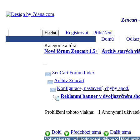
Zencart -
Registrovat
Přihlášení
Domů
Odkaz
Kategorie a fóra
Nové fórum Zencart 1.5+
|
Archiv starých vl
.
ZenCart Forum Index
Archiv Zencart
Konfigurace, nastavení, chyby apod.
Reklamní banner v dvojjazyčném sh
Prohlížení tohoto vlákna: 1 Anonymní uživatel
Dolů
Předchozí téma
Další téma