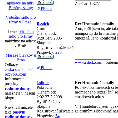
aplikace na míru
ZenCart 1.3.7.1
Bazény, sauny
Přenos
Virtuální sídlo pro
firmy v Praze
.
R-stick
Re: Hromadné emaily
Guru
Ano, řešil jsem to, ale tak
Levné
Virtuální
Členem od:
naimportuj do hromadné po
sídlo pro firmy
0:28 14.9.2005
omezení. Je to komfortní z
nabízíme na adrese
Skupina:
v Brně.
Registrovaní uživatelé
Příspěvky:
225
Masáže Slavkov u
_________________
Brna
www.rstick.com
- bubeni
Odkazy
Přenos
česká sociální síť
rexVoX.com
Informace a
ladipos
Re: Hromadné emaily
projekty na
Pokročilý
Po několika měsících či 
rodinné domy
Členem od:
hromadného rozesílání jse
naleznete v našem
2:02 27.7.2008
emailových adres.
blogu.
Bydliště
Opava
Skupina:
V Thundebirdu jsem vyzko
Navštívit můžete
Registrovaní uživatelé
za druhým s libovolně nas
také
pasivní
Příspěvky:
54
rodinné domy -