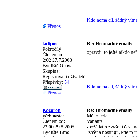
_________________
Kdo nemá cíl, žádný vítr 
Přenos
ladipos
Re: Hromadné emaily
Pokročilý
opravdu to ještě nikdo neř
Členem od:
2:02 27.7.2008
Bydliště
Opava
Skupina:
Registrovaní uživatelé
_________________
Příspěvky:
54
Kdo nemá cíl, žádný vítr 
Přenos
Kozoroh
Re: Hromadné emaily
Webmaster
Mě to jede.
Členem od:
Varianta
22:00 29.8.2005
-požádat o zvýšení času n
Bydliště
Brno
-změna hostingu, kde to t