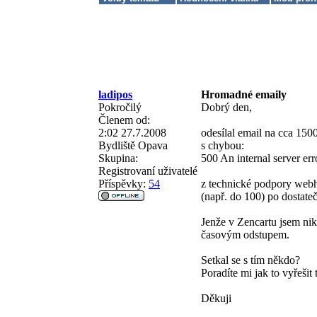
ladipos
Hromadné emaily
Pokročilý
Dobrý den,
Členem od:
2:02 27.7.2008
odesílal email na cca 150
Bydliště
Opava
s chybou:
Skupina:
500 An internal server erro
Registrovaní uživatelé
Příspěvky:
54
z technické podpory webh
(např. do 100) po dostate
Jenže v Zencartu jsem nik
časovým odstupem.
Setkal se s tím někdo?
Poradíte mi jak to vyřešit
Děkuji