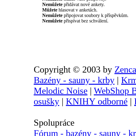
Nemůžete
přidávat nové ankety.
Můžete
hlasovat v anketách.
Nemůžete
připojovat soubory k příspěvkům.
Nemůžete
přispívat bez schválení.
Copyright © 2003 by
Zenca
Bazény - sauny - krby
|
Krm
Melodic Noise
|
WebShop B
osušky
|
KNIHY odborné
|
Spolupráce
Fórum - bazény - sauny - k