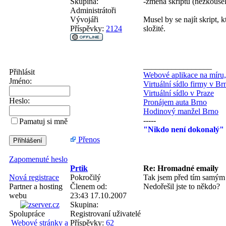
Skupina:
-změna skriptu (nezkoušel
Administrátoři
Vývojáři
Musel by se najít skript, 
Příspěvky:
2124
složité.
_________________
Přihlásit
Webové aplikace na míru,
Jméno:
Virtuální sídlo firmy v Br
Virtuální sídlo v Praze
Heslo:
Pronájem auta Brno
Hodinový manžel Brno
-----
Pamatuj si mně
"Nikdo není dokonalý" .
Přenos
Zapomenuté heslo
Prtik
Re: Hromadné emaily
Pokročilý
Tak jsem před tím samým
Nová registrace
Členem od:
Nedořešil jste to někdo?
Partner a hosting
23:43 17.10.2007
webu
Skupina:
Registrovaní uživatelé
Spolupráce
Příspěvky:
62
Webové stránky a
_________________