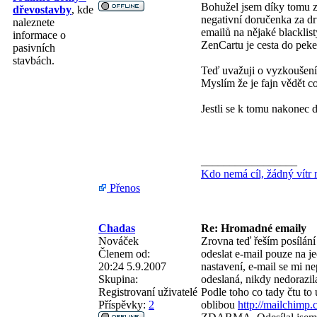
Bohužel jsem díky tomu zji
dřevostavby
, kde
negativní doručenka za dr
naleznete
emailů na nějaké blacklis
informace o
ZenCartu je cesta do peke
pasivních
stavbách.
Teď uvažuji o vyzkoušen
Myslím že je fajn vědět c
Jestli se k tomu nakonec 
_________________
Kdo nemá cíl, žádný vítr 
Přenos
Chadas
Re: Hromadné emaily
Nováček
Zrovna teď řeším posílání 
Členem od:
odeslat e-mail pouze na je
20:24 5.9.2007
nastavení, e-mail se mi n
Skupina:
odeslaná, nikdy nedorazila
Registrovaní uživatelé
Podle toho co tady čtu to
Příspěvky:
2
oblibou
http://mailchimp.