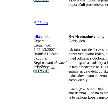
ZDARMA. Odesílal jsem i
doporučuji prostudovat z
Přenos
djkremik
Re: Hromadné emaily
Expert
Dobry den
Členem od:
7:55 1.3.2007
tak toto som riesil cez sm
Bydliště
Lučatin
dobra vec, vidno kolko je
Skupina:
hned odhlasit z odoberani
Registrovaní uživatelé
robi to grafi a statistiky a
Příspěvky:
82
je tam omedzenie na 10 00
emaily sa daju delit do sk
nainstaloval som do zenu 
alebo vsetky
otazne je ze smart emaili
ako databazu , to na sk st
je to celkom kopa papiero