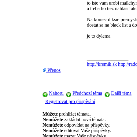
to iste vam urobi mailch
a treba ho tiez nahlasit a
Na koniec dlksie premysl
dostat sa na black list a 
je to dylema
_________________
http://kremik.sk
http://rad
Přenos
Nahoru
Předchozí téma
Další téma
Registrovat pro přispívání
Můžete
prohlížet témata.
Nemůžete
zakládat nová témata.
Nemůžete
odpovídat na příspěvky.
Nemůžete
editovat Vaše příspěvky.
Nemůžete
mazat Vaše příspěvky.