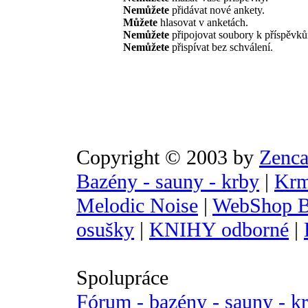
Nemůžete
přidávat nové ankety.
Můžete
hlasovat v anketách.
Nemůžete
připojovat soubory k příspěvk
Nemůžete
přispívat bez schválení.
Copyright © 2003 by
Zenca
Bazény - sauny - krby
|
Krm
Melodic Noise
|
WebShop B
osušky
|
KNIHY odborné
|
Spolupráce
Fórum - bazény - sauny - k