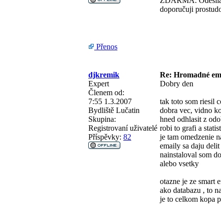
ZDARMA. Odesílal 
doporučuji prostud
Přenos
djkremik
Re: Hromadné em
Expert
Dobry den
Členem od:
7:55 1.3.2007
tak toto som riesil 
Bydliště
Lučatin
dobra vec, vidno ko
Skupina:
hned odhlasit z odo
Registrovaní uživatelé
robi to grafi a stati
Příspěvky:
82
je tam omedzenie na
emaily sa daju delit
nainstaloval som do
alebo vsetky
otazne je ze smart 
ako databazu , to na
je to celkom kopa p