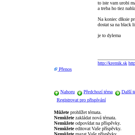
to iste vam urobi 
a treba ho tiez nah
Na koniec dlksie p
dostat sa na black 
je to dylema
_______________
http://kremik.sk
htt
Přenos
Nahoru
Předchozí téma
Další 
Registrovat pro přispívání
Můžete
prohlížet témata.
Nemůžete
zakládat nová témata.
Nemůžete
odpovídat na příspěvky.
Nemůžete
editovat Vaše příspěvky.
Nemůžete
mazat Vaše příspěvky.