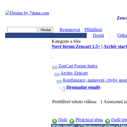
Zenca
Registrovat
Přihlášení
Domů
Odka
Kategorie a fóra
Nové fórum Zencart 1.5+
|
Archiv starý
.
ZenCart Forum Index
Archiv Zencart
Konfigurace, nastavení, chyby apod
Hromadné emaily
Prohlížení tohoto vlákna: 1 Anonymní už
Dolů
Předchozí téma
Další té