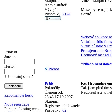
Skupina:
-změna skriptu (ne
Administrátoři
Vývojáři
Musel by se najít sk
Příspěvky:
2124
složité.
_______________
Webové aplikace na
Virtuální sídlo fir
Virtuální sídlo v Pr
Pronájem auta Brn
Přihlásit
Hodinový manžel 
Jméno:
-----
"Nikdo není dokon
Heslo:
Přenos
Pamatuj si mně
Prtik
Re: Hromadné em
Pokročilý
Tak jsem před tím
Členem od:
Nedořešil jste to n
Zapomenuté heslo
23:43 17.10.2007
Skupina:
Nová registrace
Registrovaní uživatelé
Partner a hosting webu
Příspěvky:
62
_______________