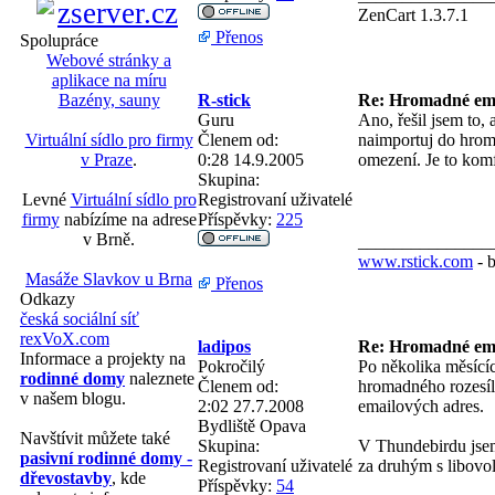
ZenCart 1.3.7.1
Přenos
Spolupráce
Webové stránky a
aplikace na míru
R-stick
Re: Hromadné em
Bazény, sauny
Guru
Ano, řešil jsem to, 
Členem od:
naimportuj do hroma
Virtuální sídlo pro firmy
0:28 14.9.2005
omezení. Je to komf
v Praze
.
Skupina:
Registrovaní uživatelé
Levné
Virtuální sídlo pro
Příspěvky:
225
firmy
nabízíme na adrese
v Brně.
_______________
www.rstick.com
- 
Masáže Slavkov u Brna
Přenos
Odkazy
česká sociální síť
rexVoX.com
ladipos
Re: Hromadné em
Informace a projekty na
Pokročilý
Po několika měsící
rodinné domy
naleznete
Členem od:
hromadného rozesílá
v našem blogu.
2:02 27.7.2008
emailových adres.
Bydliště
Opava
Navštívit můžete také
Skupina:
V Thundebirdu jsem
pasivní rodinné domy -
Registrovaní uživatelé
za druhým s libovol
dřevostavby
, kde
Příspěvky:
54