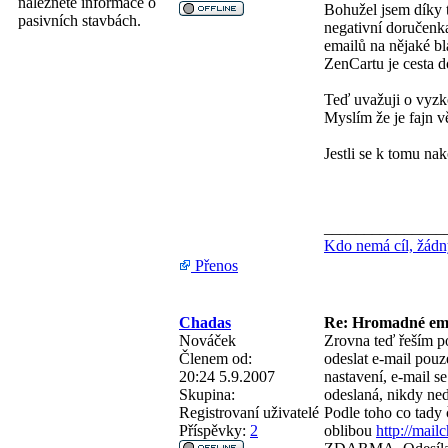
naleznete informace o
Bohužel jsem díky t
pasivních stavbách.
negativní doručenka
emailů na nějaké bl
ZenCartu je cesta d
Teď uvažuji o vyz
Myslím že je fajn v
Jestli se k tomu na
_______________
Kdo nemá cíl, žádný
Přenos
Chadas
Re: Hromadné em
Nováček
Zrovna teď řeším po
Členem od:
odeslat e-mail pouz
20:24 5.9.2007
nastavení, e-mail s
Skupina:
odeslaná, nikdy ned
Registrovaní uživatelé
Podle toho co tady 
Příspěvky:
2
oblibou
http://mail