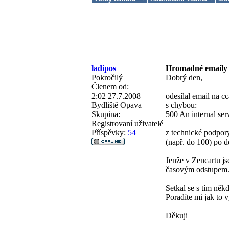
ladipos
Hromadné emaily
Pokročilý
Dobrý den,
Členem od:
2:02 27.7.2008
odesílal email na c
Bydliště
Opava
s chybou:
Skupina:
500 An internal serv
Registrovaní uživatelé
Příspěvky:
54
z technické podpor
(např. do 100) po d
Jenže v Zencartu js
časovým odstupem
Setkal se s tím něk
Poradíte mi jak to 
Děkuji