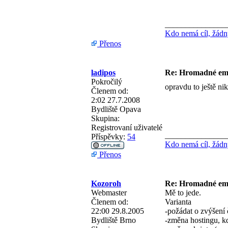
_______________
Kdo nemá cíl, žádný
Přenos
ladipos
Re: Hromadné em
Pokročilý
opravdu to ještě nik
Členem od:
2:02 27.7.2008
Bydliště
Opava
Skupina:
Registrovaní uživatelé
_______________
Příspěvky:
54
Kdo nemá cíl, žádný
Přenos
Kozoroh
Re: Hromadné em
Webmaster
Mě to jede.
Členem od:
Varianta
22:00 29.8.2005
-požádat o zvýšení 
Bydliště
Brno
-změna hostingu, kd