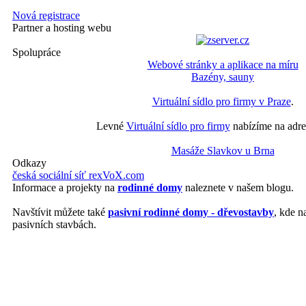
Nová registrace
Partner a hosting webu
Spolupráce
Webové stránky a aplikace na míru
Bazény, sauny
Virtuální sídlo pro firmy v Praze
.
Levné
Virtuální sídlo pro firmy
nabízíme na adre
Masáže Slavkov u Brna
Odkazy
česká sociální síť rexVoX.com
Informace a projekty na
rodinné domy
naleznete v našem blogu.
Navštívit můžete také
pasivní rodinné domy - dřevostavby
, kde n
pasivních stavbách.