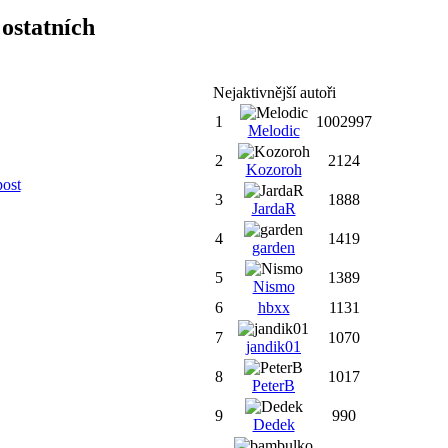
ostatních
Nejaktivnější autoři
1
1002997
Melodic
2
2124
Kozoroh
post
3
1888
JardaR
4
1419
garden
5
1389
Nismo
6
hbxx
1131
7
1070
jandik01
8
1017
PeterB
9
990
Dedek