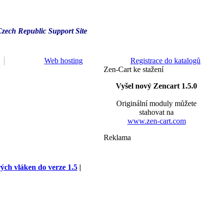
Czech Republic Support Site
Web hosting
Registrace do katalogů
Zen-Cart ke stažení
Vyšel nový Zencart 1.5.0
Originální moduly můžete
stahovat na
www.zen-cart.com
Reklama
rých vláken do verze 1.5
|