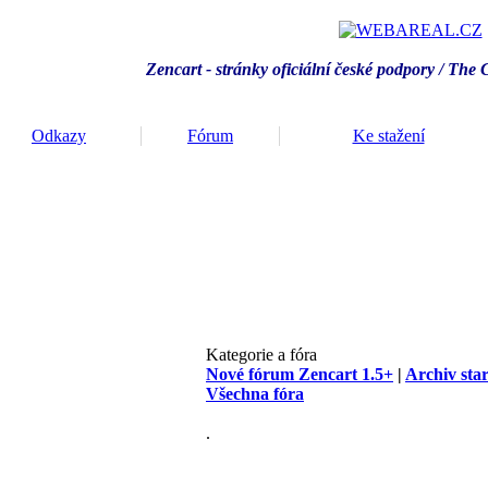
Zencart - stránky oficiální české podpory / T
he 
Odkazy
Fórum
Ke stažení
Kategorie a fóra
Nové fórum Zencart 1.5+
|
Archiv sta
Všechna fóra
.