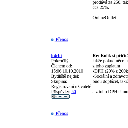
prodává za 250, ta
cca 25%.
OnlineOutlet
Přenos
k4rbi
Re: Kolik si přičít
Pokročilý
takže pokud něco n
Členem od:
z toho zaplatím
15:06 10.10.2010
•DPH (20% z 200kč
Bydliště
nejdek
•Sociální a zdravotn
Skupina:
budu doplácet, takž
Registrovaní uživatelé
Příspěvky:
50
a z toho DPH si moh
Přenos