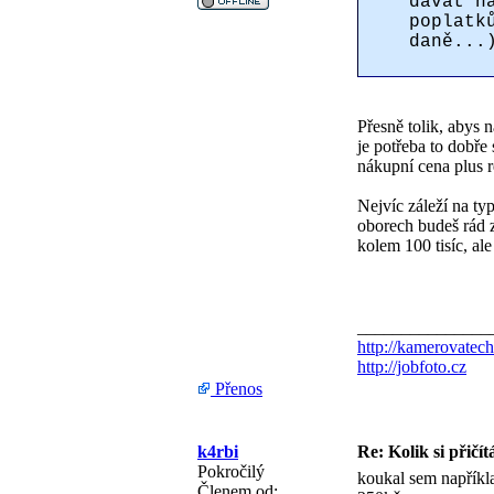
dávat n
poplatk
daně...
Přesně tolik, abys n
je potřeba to dobře 
nákupní cena plus 
Nejvíc záleží na ty
oborech budeš rád 
kolem 100 tisíc, al
_______________
http://kamerovatech
http://jobfoto.cz
Přenos
k4rbi
Re: Kolik si přičít
Pokročilý
koukal sem napříkla
Členem od: