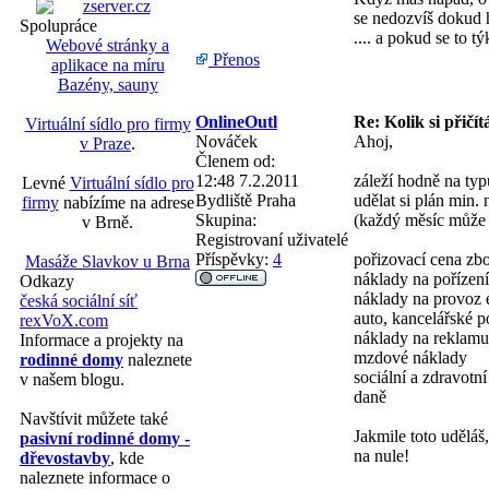
se nedozvíš dokud h
Spolupráce
.... a pokud se to 
Webové stránky a
Přenos
aplikace na míru
Bazény, sauny
OnlineOutl
Re: Kolik si přičít
Virtuální sídlo pro firmy
Nováček
Ahoj,
v Praze
.
Členem od:
12:48 7.2.2011
záleží hodně na ty
Levné
Virtuální sídlo pro
Bydliště
Praha
udělat si plán min
firmy
nabízíme na adrese
Skupina:
(každý měsíc může 
v Brně.
Registrovaní uživatelé
Příspěvky:
4
pořizovací cena zbo
Masáže Slavkov u Brna
náklady na pořízení
Odkazy
náklady na provoz e
česká sociální síť
auto, kancelářské p
rexVoX.com
náklady na reklamu
Informace a projekty na
mzdové náklady
rodinné domy
naleznete
sociální a zdravotní
v našem blogu.
daně
Navštívit můžete také
Jakmile toto uděláš
pasivní rodinné domy -
na nule!
dřevostavby
, kde
naleznete informace o