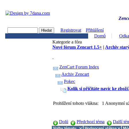
Zenca
Registrovat
Přihlášení
Domů
Odka
Kategorie a fóra
Nové fórum Zencart 1.5+
|
Archiv starý
.
ZenCart Forum Index
Archiv Zencart
Pokec
Kolik si přičítáte navíc ke zboží
Prohlížení tohoto vlákna: 1 Anonymní už
Dolů
Předchozí téma
Další té