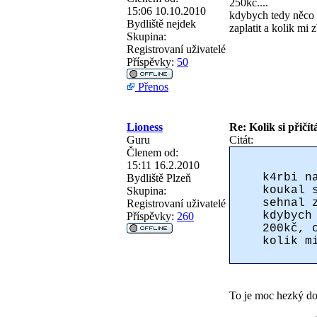
250kč....
15:06 10.10.2010
kdybych tedy něco 
Bydliště
nejdek
zaplatit a kolik mi 
Skupina:
Registrovaní uživatelé
Příspěvky:
50
Přenos
Lioness
Re: Kolik si přičít
Guru
Citát:
Členem od:
15:11 16.2.2010
k4rbi n
Bydliště
Plzeň
koukal 
Skupina:
sehnal 
Registrovaní uživatelé
kdybych
Příspěvky:
260
200kč, 
kolik m
To je moc hezký dot