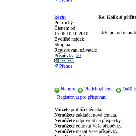
k4rbi
Re: Kolik si přičít
Pokročilý
Členem od:
takže pokud nebudu 
15:06 10.10.2010
Bydliště
nejdek
Skupina:
Registrovaní uživatelé
Příspěvky:
50
Přenos
Nahoru
Předchozí téma
Další 
Registrovat pro přispívání
Můžete
prohlížet témata.
Nemůžete
zakládat nová témata.
Nemůžete
odpovídat na příspěvky.
Nemůžete
editovat Vaše příspěvky.
Nemůžete
mazat Vaše příspěvky.