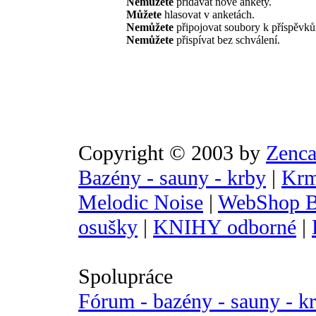
Nemůžete
přidávat nové ankety.
Můžete
hlasovat v anketách.
Nemůžete
připojovat soubory k příspěvk
Nemůžete
přispívat bez schválení.
Copyright © 2003 by
Zenca
Bazény - sauny - krby
|
Krm
Melodic Noise
|
WebShop B
osušky
|
KNIHY odborné
|
Spolupráce
Fórum - bazény - sauny - k