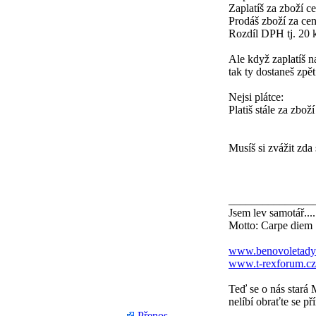
Zaplatíš za zboží
Prodáš zboží za c
Rozdíl DPH tj. 20 k
Ale když zaplatíš 
tak ty dostaneš zpě
Nejsi plátce:
Platiš stále za zbo
Musíš si zvážit zda
_______________
Jsem lev samotář....
Motto: Carpe diem
www.benovoletady
www.t-rexforum.cz
Teď se o nás stará 
nelíbí obraťte se př
Přenos