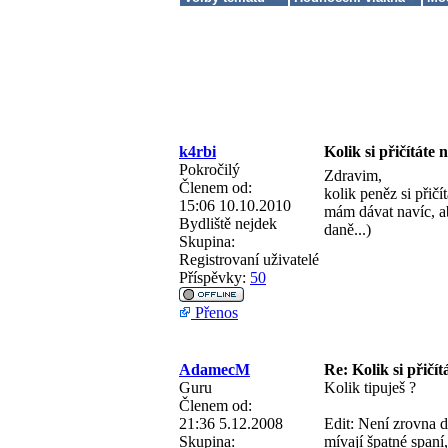
k4rbi
Kolik si přičítáte 
Pokročilý
Zdravim,
Členem od:
kolik peněz si přičí
15:06 10.10.2010
mám dávat navíc, ab
Bydliště
nejdek
daně...)
Skupina:
Registrovaní uživatelé
Příspěvky:
50
Přenos
AdamecM
Re: Kolik si přičít
Guru
Kolik tipuješ ?
Členem od:
21:36 5.12.2008
Edit: Není zrovna 
Skupina:
mívají špatné spaní