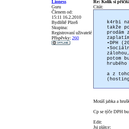
Lioness
Re: Kolik si přičít
Guru
Citát:
Členem od:
15:11 16.2.2010
k4rbi n
Bydliště
Plzeň
takže p
Skupina:
prodám 
Registrovaní uživatelé
zaplatí
Příspěvky:
260
•DPH (2
•Sociál
zálohou
potom b
hrubého
a z toh
(hostin
Motáš jabka a hruš
Cp se týče DPH bu´D
Edit:
Jsi plátce: