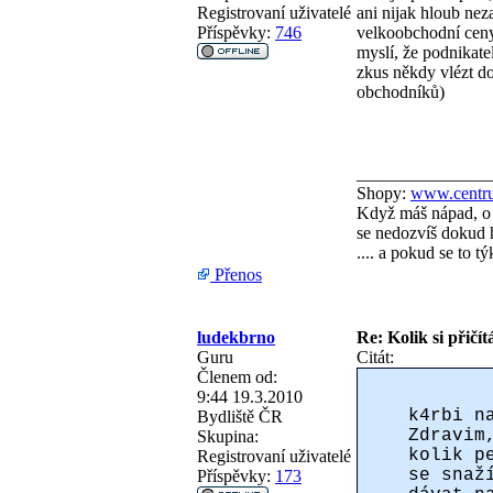
Registrovaní uživatelé
ani nijak hloub nez
Příspěvky:
746
velkoobchodní ceny,
myslí, že podnikate
zkus někdy vlézt do
obchodníků)
_______________
Shopy:
www.centru
Když máš nápad, o 
se nedozvíš dokud h
.... a pokud se to 
Přenos
ludekbrno
Re: Kolik si přičít
Guru
Citát:
Členem od:
9:44 19.3.2010
k4rbi n
Bydliště
ČR
Zdravim
Skupina:
kolik p
Registrovaní uživatelé
se snaž
Příspěvky:
173