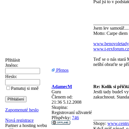
Psal jsi to v podsta
_______________
Jsem lev samotář....
Motto: Carpe diem
www.benovoletady
www.t-rexforum.cz
Teď se o nás stará 
Přihlásit
nelíbí obraťte se př
Jméno:
Přenos
Heslo:
AdamecM
Re: Kolik si přičít
Pamatuj si mně
Guru
Jestli tady budeš v
Členem od:
zakuchnout. Standa
21:36 5.12.2008
Skupina:
Zapomenuté heslo
Registrovaní uživatelé
Příspěvky:
746
_______________
Nová registrace
Shopy:
www.centru
Partner a hosting webu
Když máš nápad, o 