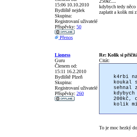
250kč....
15:06 10.10.2010
kdybych tedy něco 
Bydliště
nejdek
zaplatit a kolik mi 
Skupina:
Registrovaní uživatelé
Příspěvky:
50
Přenos
Lioness
Re: Kolik si přičít
Guru
Citát:
Členem od:
15:11 16.2.2010
k4rbi n
Bydliště
Plzeň
koukal 
Skupina:
sehnal 
Registrovaní uživatelé
kdybych
Příspěvky:
260
200kč, 
kolik m
To je moc hezký dot