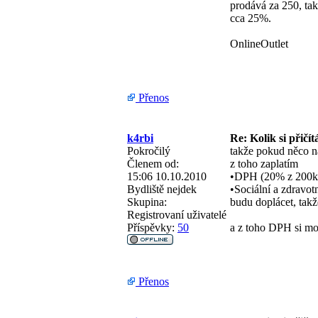
prodává za 250, ta
cca 25%.
OnlineOutlet
Přenos
k4rbi
Re: Kolik si přičít
Pokročilý
takže pokud něco n
Členem od:
z toho zaplatím
15:06 10.10.2010
•DPH (20% z 200kč
Bydliště
nejdek
•Sociální a zdravotn
Skupina:
budu doplácet, takž
Registrovaní uživatelé
Příspěvky:
50
a z toho DPH si moh
Přenos