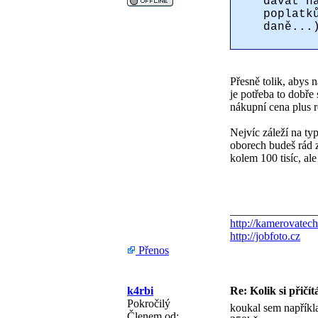
dávat n
poplatk
daně...
Přesně tolik, abys n
je potřeba to dobře 
nákupní cena plus 
Nejvíc záleží na ty
oborech budeš rád 
kolem 100 tisíc, al
_______________
http://kamerovatech
http://jobfoto.cz
Přenos
k4rbi
Re: Kolik si přičít
Pokročilý
koukal sem napříkla
Členem od: