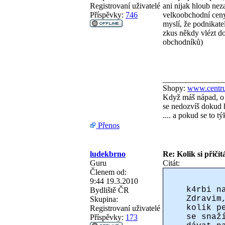
Registrovaní uživatelé
ani nijak hloub nez
Příspěvky:
746
velkoobchodní ceny,
myslí, že podnikate
zkus někdy vlézt do
obchodníků)
_______________
Shopy:
www.centru
Když máš nápad, o 
se nedozvíš dokud h
.... a pokud se to 
Přenos
ludekbrno
Re: Kolik si přičít
Guru
Citát:
Členem od:
9:44 19.3.2010
k4rbi n
Bydliště
ČR
Zdravim
Skupina:
kolik p
Registrovaní uživatelé
se snaž
Příspěvky:
173