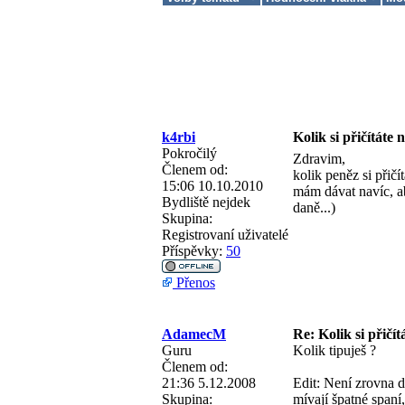
k4rbi
Kolik si přičítáte 
Pokročilý
Zdravim,
Členem od:
kolik peněz si přičí
15:06 10.10.2010
mám dávat navíc, ab
Bydliště
nejdek
daně...)
Skupina:
Registrovaní uživatelé
Příspěvky:
50
Přenos
AdamecM
Re: Kolik si přičít
Guru
Kolik tipuješ ?
Členem od:
21:36 5.12.2008
Edit: Není zrovna 
Skupina:
mívají špatné spaní