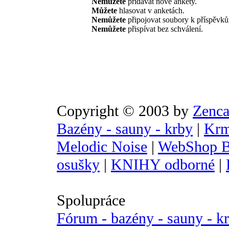
Nemůžete
přidávat nové ankety.
Můžete
hlasovat v anketách.
Nemůžete
připojovat soubory k příspěvk
Nemůžete
přispívat bez schválení.
Copyright © 2003 by
Zenca
Bazény - sauny - krby
|
Krm
Melodic Noise
|
WebShop B
osušky
|
KNIHY odborné
|
Spolupráce
Fórum - bazény - sauny - k