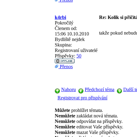
k4rbi
Re: Kolik si přičít
Pokročilý
Členem od:
takže pokud nebudu 
15:06 10.10.2010
Bydliště
nejdek
Skupina:
Registrovaní uživatelé
Příspěvky:
50
Přenos
Nahoru
Předchozí téma
Další 
Registrovat pro přispívání
Můžete
prohlížet témata.
Nemůžete
zakládat nová témata.
Nemůžete
odpovídat na příspěvky.
Nemůžete
editovat Vaše příspěvky.
Nemůžete
mazat Vaše příspěvky.