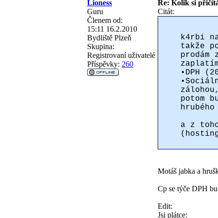
Lioness
Re: Kolik si přičít
Guru
Citát:
Členem od:
15:11 16.2.2010
k4rbi n
Bydliště
Plzeň
takže p
Skupina:
prodám 
Registrovaní uživatelé
zaplatí
Příspěvky:
260
•DPH (2
•Sociál
zálohou
potom b
hrubého
a z toh
(hostin
Motáš jabka a hruš
Cp se týče DPH bu´D
Edit:
Jsi plátce: