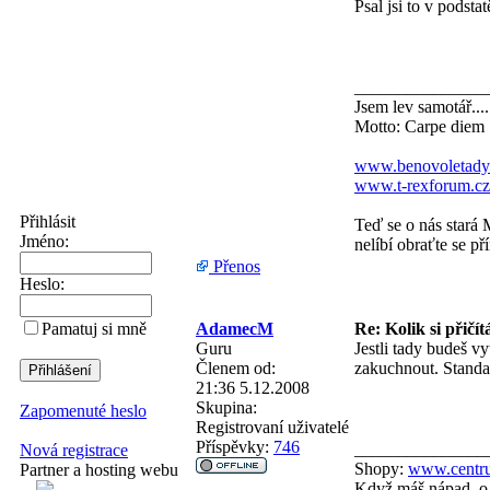
Psal jsi to v podsta
_______________
Jsem lev samotář....
Motto: Carpe diem
www.benovoletady
www.t-rexforum.cz
Přihlásit
Teď se o nás stará 
Jméno:
nelíbí obraťte se př
Přenos
Heslo:
AdamecM
Re: Kolik si přičít
Pamatuj si mně
Guru
Jestli tady budeš v
Členem od:
zakuchnout. Standa
21:36 5.12.2008
Skupina:
Zapomenuté heslo
Registrovaní uživatelé
Příspěvky:
746
_______________
Nová registrace
Shopy:
www.centru
Partner a hosting webu
Když máš nápad, o 