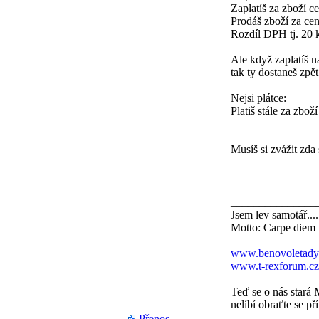
Zaplatíš za zboží
Prodáš zboží za c
Rozdíl DPH tj. 20 k
Ale když zaplatíš 
tak ty dostaneš zpě
Nejsi plátce:
Platiš stále za zbo
Musíš si zvážit zda
_______________
Jsem lev samotář....
Motto: Carpe diem
www.benovoletady
www.t-rexforum.cz
Teď se o nás stará 
nelíbí obraťte se př
Přenos