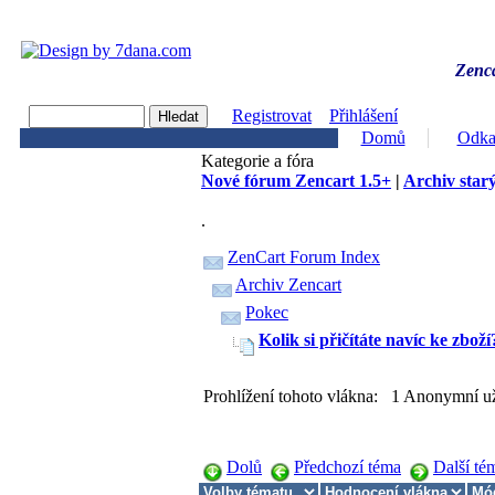
Zenca
Registrovat
Přihlášení
Domů
Odka
Kategorie a fóra
Nové fórum Zencart 1.5+
|
Archiv starý
.
ZenCart Forum Index
Archiv Zencart
Pokec
Kolik si přičítáte navíc ke zboží
Prohlížení tohoto vlákna: 1 Anonymní už
Dolů
Předchozí téma
Další té