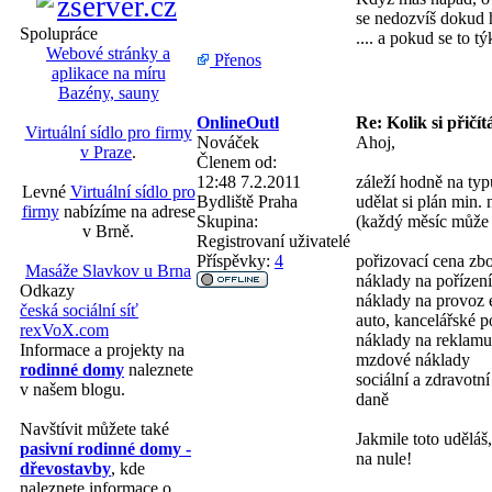
se nedozvíš dokud h
Spolupráce
.... a pokud se to 
Webové stránky a
Přenos
aplikace na míru
Bazény, sauny
OnlineOutl
Re: Kolik si přičít
Virtuální sídlo pro firmy
Nováček
Ahoj,
v Praze
.
Členem od:
12:48 7.2.2011
záleží hodně na ty
Levné
Virtuální sídlo pro
Bydliště
Praha
udělat si plán min
firmy
nabízíme na adrese
Skupina:
(každý měsíc může 
v Brně.
Registrovaní uživatelé
Příspěvky:
4
pořizovací cena zbo
Masáže Slavkov u Brna
náklady na pořízení
Odkazy
náklady na provoz e
česká sociální síť
auto, kancelářské p
rexVoX.com
náklady na reklamu
Informace a projekty na
mzdové náklady
rodinné domy
naleznete
sociální a zdravotní
v našem blogu.
daně
Navštívit můžete také
Jakmile toto uděláš
pasivní rodinné domy -
na nule!
dřevostavby
, kde
naleznete informace o