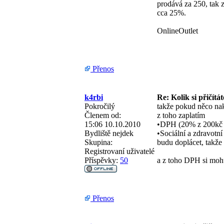
prodává za 250, tak 
cca 25%.
OnlineOutlet
Přenos
k4rbi
Re: Kolik si přičítá
Pokročilý
takže pokud něco nak
Členem od:
z toho zaplatím
15:06 10.10.2010
•DPH (20% z 200kč 
Bydliště
nejdek
•Sociální a zdravotní
Skupina:
budu doplácet, takže
Registrovaní uživatelé
Příspěvky:
50
a z toho DPH si mohu 
Přenos