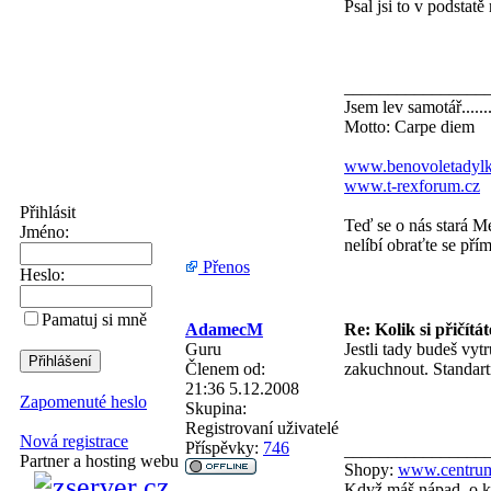
Psal jsi to v podstatě
________________
Jsem lev samotář......
Motto: Carpe diem
www.benovoletadylk
www.t-rexforum.cz
Přihlásit
Teď se o nás stará M
Jméno:
nelíbí obraťte se přím
Přenos
Heslo:
Pamatuj si mně
AdamecM
Re: Kolik si přičítá
Guru
Jestli tady budeš vyt
Členem od:
zakuchnout. Standart
21:36 5.12.2008
Zapomenuté heslo
Skupina:
Registrovaní uživatelé
Nová registrace
Příspěvky:
746
________________
Partner a hosting webu
Shopy:
www.centrum
Když máš nápad, o kt