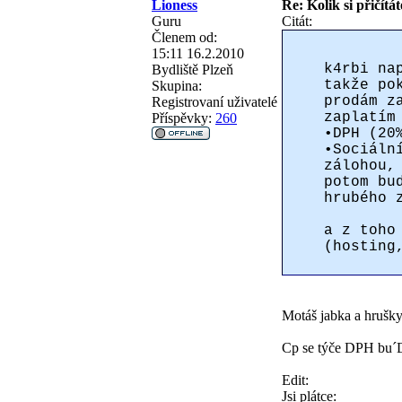
Lioness
Re: Kolik si přičítá
Guru
Citát:
Členem od:
15:11 16.2.2010
k4rbi na
Bydliště
Plzeň
takže po
Skupina:
prodám z
Registrovaní uživatelé
zaplatím
Příspěvky:
260
•DPH (20
•Sociáln
zálohou,
potom bu
hrubého 
a z toho
(hosting
Motáš jabka a hrušk
Cp se týče DPH bu´D 
Edit:
Jsi plátce: