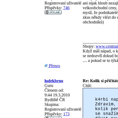
Registrovaní uživatelé
ani nijak hloub neza
Příspěvky:
746
velkoobchodní ceny, k
myslí, že podnikatel
zkus někdy vlézt do 
obchodníků)
________________
Shopy:
www.centrum
Když máš nápad, o kt
se nedozvíš dokud ho 
.... a pokud se to tý
Přenos
ludekbrno
Re: Kolik si přičítá
Guru
Citát:
Členem od:
9:44 19.3.2010
k4rbi na
Bydliště
ČR
Zdravim,
Skupina:
kolik pe
Registrovaní uživatelé
se snaží
Příspěvky:
173