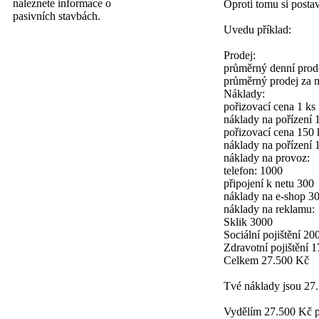
naleznete informace o
Oproti tomu si posta
pasivních stavbách.
Uvedu příklad:
Prodej:
průměrný denní prode
průměrný prodej za 
Náklady:
pořizovací cena 1 ks
náklady na pořízení 
pořizovací cena 150
náklady na pořízení 
náklady na provoz:
telefon: 1000
připojení k netu 300
náklady na e-shop 3
náklady na reklamu:
Sklik 3000
Sociální pojištění 20
Zdravotní pojištění 
Celkem 27.500 Kč
Tvé náklady jsou 27.5
Vydělím 27.500 Kč p