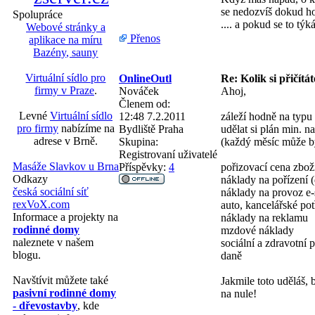
se nedozvíš dokud ho 
Spolupráce
.... a pokud se to tý
Webové stránky a
Přenos
aplikace na míru
Bazény, sauny
Virtuální sídlo pro
OnlineOutl
Re: Kolik si přičítá
firmy v Praze
.
Nováček
Ahoj,
Členem od:
Levné
Virtuální sídlo
12:48 7.2.2011
záleží hodně na typu
pro firmy
nabízíme na
Bydliště
Praha
udělat si plán min. 
adrese v Brně.
Skupina:
(každý měsíc může bý
Registrovaní uživatelé
Masáže Slavkov u Brna
Příspěvky:
4
pořizovací cena zbož
Odkazy
náklady na pořízení (
česká sociální síť
náklady na provoz e-s
rexVoX.com
auto, kancelářské pot
Informace a projekty na
náklady na reklamu
rodinné domy
mzdové náklady
naleznete v našem
sociální a zdravotní p
blogu.
daně
Navštívit můžete také
Jakmile toto uděláš, 
pasivní rodinné domy
na nule!
- dřevostavby
, kde