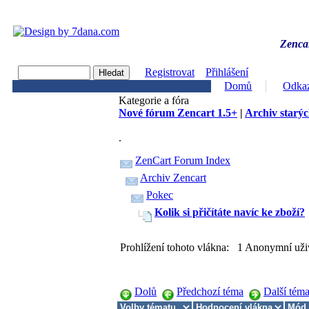
Zencar
Registrovat
Přihlášení
Domů
Odka
Kategorie a fóra
Nové fórum Zencart 1.5+
|
Archiv starýc
.
ZenCart Forum Index
Archiv Zencart
Pokec
Kolik si přičítáte navíc ke zboží?
Prohlížení tohoto vlákna: 1 Anonymní uži
Dolů
Předchozí téma
Další tém