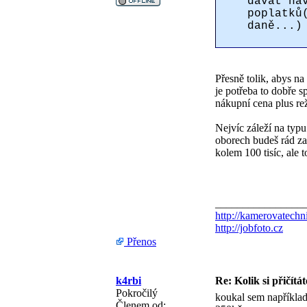
dávat na
poplatků
daně...)
Přesně tolik, abys na
je potřeba to dobře sp
nákupní cena plus re
Nejvíc záleží na typu
oborech budeš rád za
kolem 100 tisíc, ale
________________
http://kamerovatechn
http://jobfoto.cz
Přenos
k4rbi
Re: Kolik si přičítá
Pokročilý
koukal sem například
Členem od: