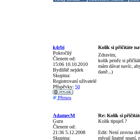
k4rbi
Kolik si přičítáte n
Pokročilý
Zdravim,
Členem od:
kolik peněz si přičít
15:06 10.10.2010
mám dávat navíc, aby
Bydliště
nejdek
daně...)
Skupina:
Registrovaní uživatelé
Příspěvky:
50
Přenos
AdamecM
Re: Kolik si přičítá
Guru
Kolik tipuješ ?
Členem od:
21:36 5.12.2008
Edit: Není zrovna do
Skupina:
mívají špatné spaní, 