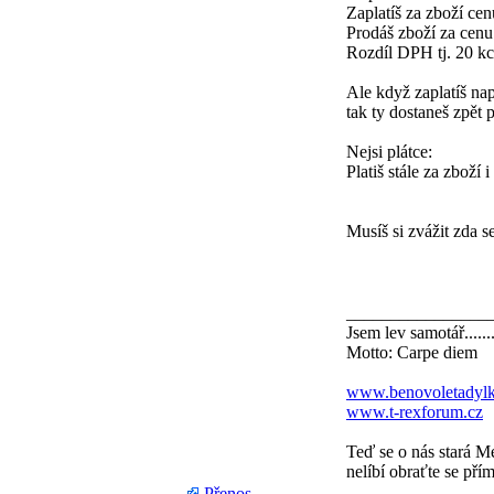
Zaplatíš za zboží c
Prodáš zboží za cen
Rozdíl DPH tj. 20 kc
Ale když zaplatíš na
tak ty dostaneš zpět
Nejsi plátce:
Platiš stále za zboží
Musíš si zvážit zda s
________________
Jsem lev samotář......
Motto: Carpe diem
www.benovoletadylk
www.t-rexforum.cz
Teď se o nás stará M
nelíbí obraťte se přím
Přenos