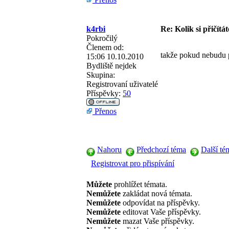
k4rbi
Re: Kolik si přičítá
Pokročilý
Členem od:
takže pokud nebudu pl
15:06 10.10.2010
Bydliště
nejdek
Skupina:
Registrovaní uživatelé
Příspěvky:
50
Přenos
Nahoru
Předchozí téma
Další té
Registrovat pro přispívání
Můžete
prohlížet témata.
Nemůžete
zakládat nová témata.
Nemůžete
odpovídat na příspěvky.
Nemůžete
editovat Vaše příspěvky.
Nemůžete
mazat Vaše příspěvky.