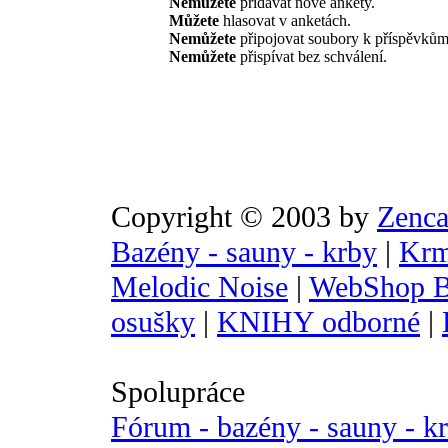
Nemůžete
přidávat nové ankety.
Můžete
hlasovat v anketách.
Nemůžete
připojovat soubory k příspěvkům
Nemůžete
přispívat bez schválení.
Copyright © 2003 by
Zenca
Bazény - sauny - krby
|
Krm
Melodic Noise
|
WebShop B
osušky
|
KNIHY odborné
|
Spolupráce
Fórum - bazény - sauny - k