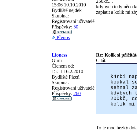
250kč....
15:06 10.10.2010
kdybych tedy něco ko
Bydliště
nejdek
zaplatit a kolik mi z
Skupina:
Registrovaní uživatelé
Příspěvky:
50
Přenos
Lioness
Re: Kolik si přičítá
Guru
Citát:
Členem od:
15:11 16.2.2010
k4rbi na
Bydliště
Plzeň
koukal s
Skupina:
sehnal z
Registrovaní uživatelé
kdybych 
Příspěvky:
260
200kč, c
kolik mi
To je moc hezký dota