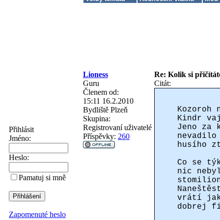
Lioness
Re: Kolik si přičítá
Guru
Citát:
Členem od:
15:11 16.2.2010
Kozoroh 
Bydliště
Plzeň
Kindr va
Skupina:
Jeno za 
Registrovaní uživatelé
Přihlásit
nevadilo
Příspěvky:
260
Jméno:
husího z
Heslo:
Co se tý
nic neby
Pamatuj si mně
stomilio
Naneštěs
vrátí ja
dobrej f
Zapomenuté heslo