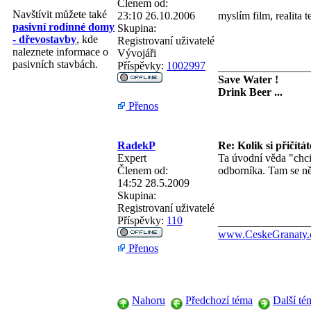
Členem od:
Navštívit můžete také
23:10 26.10.2006
myslím film, realita 
pasivní rodinné domy
Skupina:
- dřevostavby
, kde
Registrovaní uživatelé
naleznete informace o
Vývojáři
pasivních stavbách.
Příspěvky:
1002997
________________
Save Water !
Drink Beer ...
Přenos
RadekP
Re: Kolik si přičítá
Expert
Ta úvodní věda "chci
Členem od:
odborníka. Tam se ně
14:52 28.5.2009
Skupina:
Registrovaní uživatelé
Příspěvky:
110
________________
www.CeskeGranaty.
Přenos
Nahoru
Předchozí téma
Další té