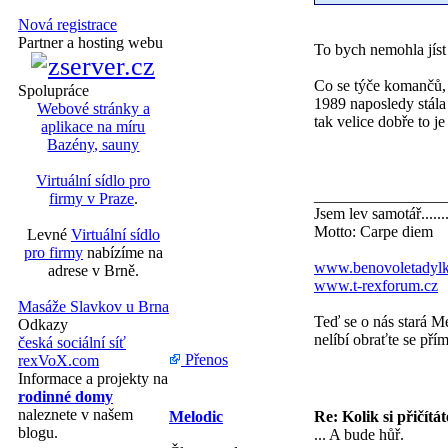
Nová registrace
Partner a hosting webu
To bych nemohla jíst
Co se týče komančů, n
Spolupráce
1989 naposledy stála
Webové stránky a
tak velice dobře to j
aplikace na míru
Bazény, sauny
Virtuální sídlo pro
________________
firmy v Praze
.
Jsem lev samotář......
Motto: Carpe diem
Levné
Virtuální sídlo
pro firmy
nabízíme na
www.benovoletadylk
adrese v Brně.
www.t-rexforum.cz
Masáže Slavkov u Brna
Teď se o nás stará M
Odkazy
nelíbí obraťte se přím
česká sociální síť
Přenos
rexVoX.com
Informace a projekty na
rodinné domy
naleznete v našem
Melodic
Re: Kolik si přičítá
blogu.
... A bude hůř.