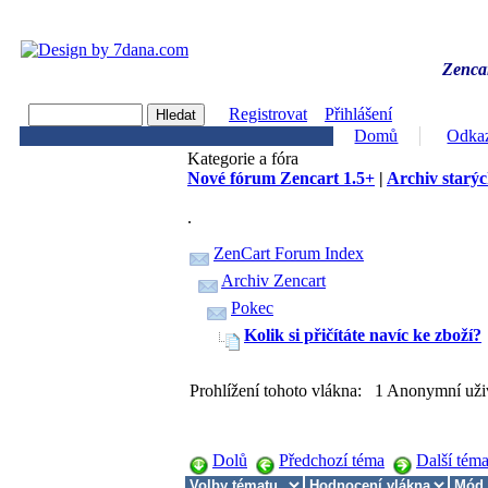
Zencar
Registrovat
Přihlášení
Domů
Odka
Kategorie a fóra
Nové fórum Zencart 1.5+
|
Archiv starýc
.
ZenCart Forum Index
Archiv Zencart
Pokec
Kolik si přičítáte navíc ke zboží?
Prohlížení tohoto vlákna: 1 Anonymní uži
Dolů
Předchozí téma
Další tém