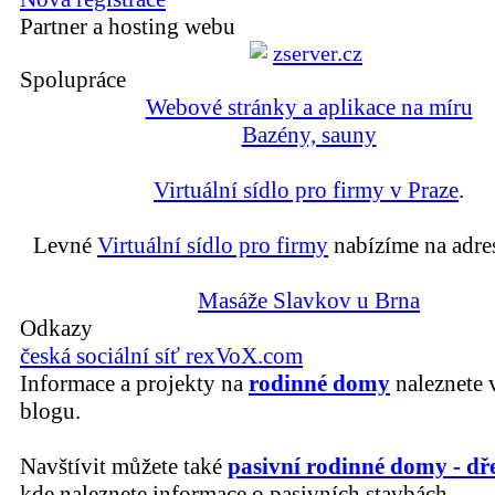
Partner a hosting webu
Spolupráce
Webové stránky a aplikace na míru
Bazény, sauny
Virtuální sídlo pro firmy v Praze
.
Levné
Virtuální sídlo pro firmy
nabízíme na adre
Masáže Slavkov u Brna
Odkazy
česká sociální síť rexVoX.com
Informace a projekty na
rodinné domy
naleznete 
blogu.
Navštívit můžete také
pasivní rodinné domy - dř
kde naleznete informace o pasivních stavbách.