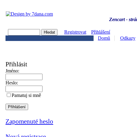
Zencart - strá
Registrovat
Přihlášení
Domů
Odkazy
Přihlásit
Jméno:
Heslo:
Pamatuj si mně
Zapomenuté heslo
Nová registrace