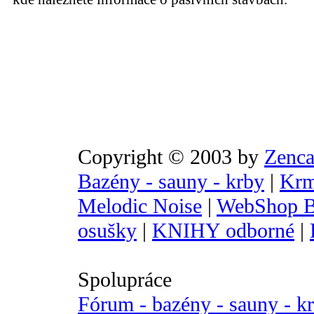
Copyright © 2003 by
Zenca
Bazény - sauny - krby
|
Krm
Melodic Noise
|
WebShop B
osušky
|
KNIHY odborné
|
Spolupráce
Fórum - bazény - sauny - k