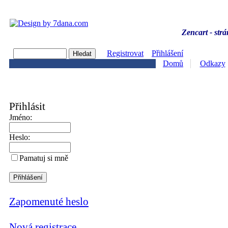
Zencart - strá
Registrovat
Přihlášení
Domů
Odkazy
Přihlásit
Jméno:
Heslo:
Pamatuj si mně
Zapomenuté heslo
Nová registrace