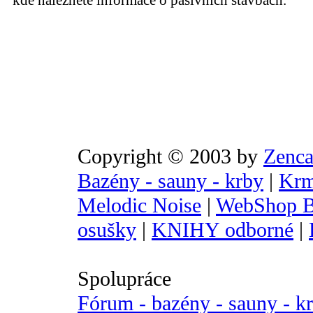
kde naleznete informace o pasivních stavbách.
Copyright © 2003 by
Zenca
Bazény - sauny - krby
|
Krm
Melodic Noise
|
WebShop B
osušky
|
KNIHY odborné
|
Spolupráce
Fórum - bazény - sauny - k