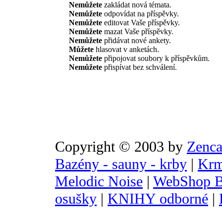
Nemůžete
zakládat nová témata.
Nemůžete
odpovídat na příspěvky.
Nemůžete
editovat Vaše příspěvky.
Nemůžete
mazat Vaše příspěvky.
Nemůžete
přidávat nové ankety.
Můžete
hlasovat v anketách.
Nemůžete
připojovat soubory k příspěvkům.
Nemůžete
přispívat bez schválení.
Copyright © 2003 by
Zenca
Bazény - sauny - krby
|
Krm
Melodic Noise
|
WebShop B
osušky
|
KNIHY odborné
|