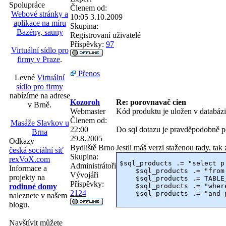
Spolupráce
Členem od:
Webové stránky a
10:05 3.10.2009
aplikace na míru
Skupina:
Bazény, sauny
Registrovaní uživatelé
Příspěvky:
97
Virtuální sídlo pro
firmy v Praze
.
Přenos
Levné
Virtuální
sídlo pro firmy
nabízíme na adrese
Kozoroh
Re: porovnavač cien
v Brně.
Webmaster
Kód produktu je uložen v databázi
Členem od:
Masáže Slavkov u
22:00
Do sql dotazu je pravděpodobně po
Brna
29.8.2005
Odkazy
Bydliště
Brno
Jestli máš verzi staženou tady, tak 
česká sociální síť
Skupina:
rexVoX.com
$sql_products .= "select p
Administrátoři
Informace a
    $sql_products .= "from
Vývojáři
projekty na
    $sql_products .= TABLE
Příspěvky:
    $sql_products .= "wher
rodinné domy
2124
naleznete v našem
blogu.
Navštívit můžete