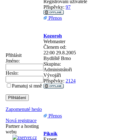
Registrovaní uživatelé
Příspěvky:
97
Přenos
Kozoroh
Webmaster
Členem od:
22:00 29.8.2005
Přihlásit
Bydliště
Brno
Jméno:
Skupina:
Administrátoři
Heslo:
Vývojáři
Příspěvky:
2124
Pamatuj si mně
Zapomenuté heslo
Přenos
Nová registrace
Partner a hosting
webu
Piknik
Expert