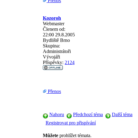
Přenos
Kozoroh
Webmaster
Členem od:
22:00 29.8.2005
Bydliště
Brno
Skupina:
Administrátoři
Vývojáři
Příspěvky:
2124
Přenos
Nahoru
Předchozí téma
Další téma
Registrovat pro přispívání
Můžete
prohlížet témata.