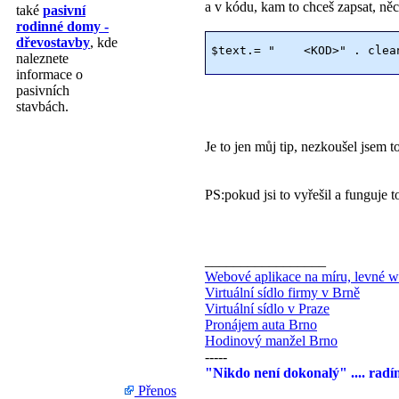
a v kódu, kam to chceš zapsat, ně
také
pasivní
rodinné domy -
dřevostavby
, kde
naleznete
informace o
pasivních
stavbách.
Je to jen můj tip, nezkoušel jsem to
PS:pokud jsi to vyřešil a funguje t
_________________
Webové aplikace na míru, levné w
Virtuální sídlo firmy v Brně
Virtuální sídlo v Praze
Pronájem auta Brno
Hodinový manžel Brno
-----
"Nikdo není dokonalý" .... rad
Přenos