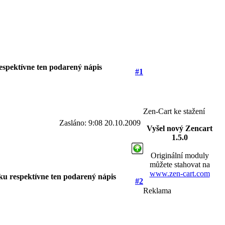
espektívne ten podarený nápis
#1
Zen-Cart ke stažení
Zasláno: 9:08 20.10.2009
Vyšel nový Zencart
1.5.0
Originální moduly
můžete stahovat na
www.zen-cart.com
ku respektívne ten podarený nápis
#2
Reklama