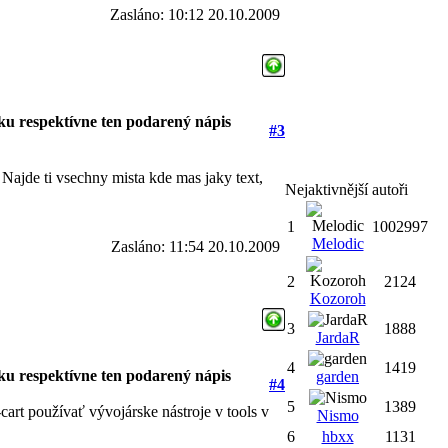
Zasláno: 10:12 20.10.2009
ku respektívne ten podarený nápis
#3
Najde ti vsechny mista kde mas jaky text,
Nejaktivnější autoři
1
1002997
Melodic
Zasláno: 11:54 20.10.2009
2
2124
Kozoroh
3
1888
JardaR
4
1419
ku respektívne ten podarený nápis
garden
#4
5
1389
-cart používať vývojárske nástroje v tools v
Nismo
6
hbxx
1131