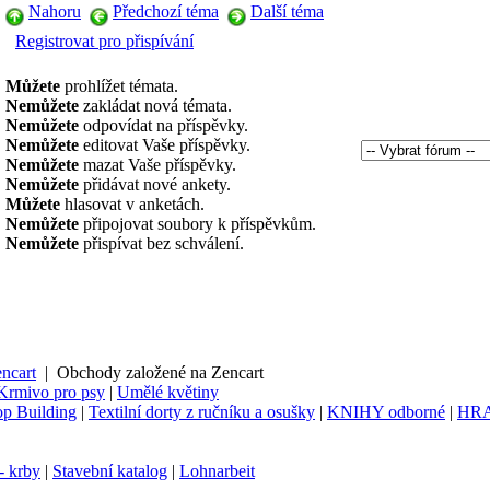
Nahoru
Předchozí téma
Další téma
Registrovat pro přispívání
Můžete
prohlížet témata.
Nemůžete
zakládat nová témata.
Nemůžete
odpovídat na příspěvky.
Nemůžete
editovat Vaše příspěvky.
Nemůžete
mazat Vaše příspěvky.
Nemůžete
přidávat nové ankety.
Můžete
hlasovat v anketách.
Nemůžete
připojovat soubory k příspěvkům.
Nemůžete
přispívat bez schválení.
ncart
|
Obchody založené na Zencart
Krmivo pro psy
|
Umělé květiny
p Building
|
Textilní dorty z ručníku a osušky
|
KNIHY odborné
|
HR
- krby
|
Stavební katalog
|
Lohnarbeit