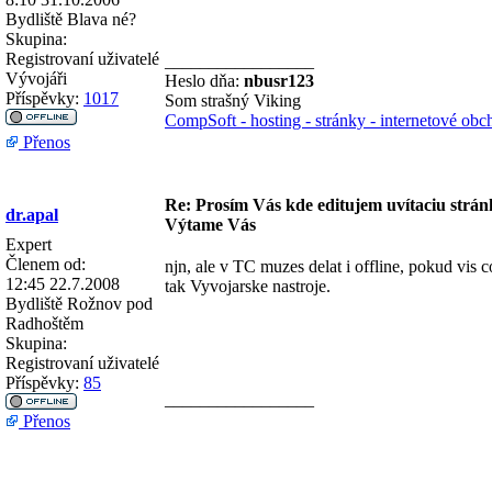
Bydliště
Blava né?
Skupina:
Registrovaní uživatelé
_________________
Vývojáři
Heslo dňa:
nbusr123
Příspěvky:
1017
Som strašný Viking
CompSoft - hosting - stránky - internetové ob
Přenos
Re: Prosím Vás kde editujem uvítaciu strán
dr.apal
Výtame Vás
Expert
Členem od:
njn, ale v TC muzes delat i offline, pokud vis c
12:45 22.7.2008
tak Vyvojarske nastroje.
Bydliště
Rožnov pod
Radhoštěm
Skupina:
Registrovaní uživatelé
Příspěvky:
85
_________________
Přenos