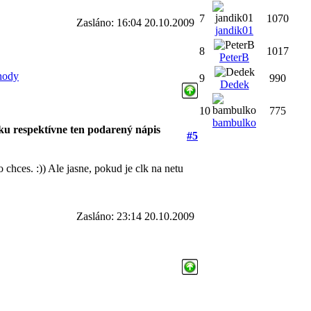
7
1070
Zasláno: 16:04 20.10.2009
jandik01
8
1017
PeterB
chody
9
990
Dedek
10
775
bambulko
ku respektívne ten podarený nápis
#5
o chces. :)) Ale jasne, pokud je clk na netu
Zasláno: 23:14 20.10.2009