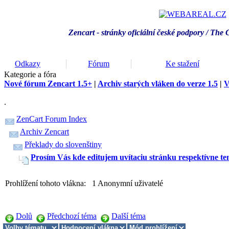
Zencart - stránky oficiální české podpory / T
he 
Odkazy
Fórum
Ke stažení
Kategorie a fóra
Nové fórum Zencart 1.5+
|
Archiv starých vláken do verze 1.5
|
V
.
ZenCart Forum Index
Archiv Zencart
Překlady do slovenštiny
Prosím Vás kde editujem uvítaciu stránku respektívne t
Prohlížení tohoto vlákna: 1 Anonymní uživatelé
Dolů
Předchozí téma
Další téma