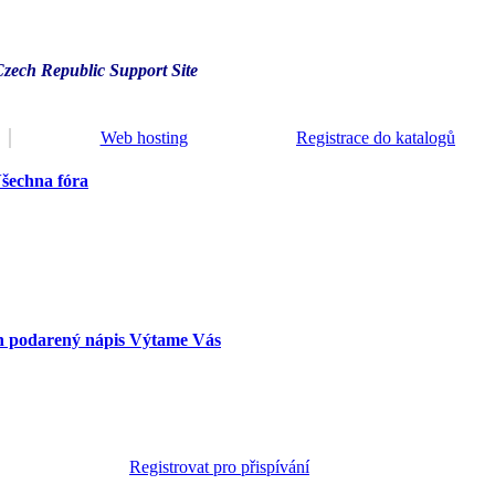
Czech Republic Support Site
Web hosting
Registrace do katalogů
šechna fóra
en podarený nápis Výtame Vás
Registrovat pro přispívání