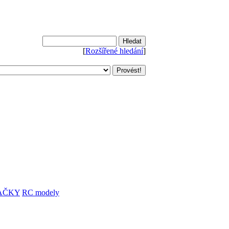
[
Rozšířené hledání
]
AČKY
RC modely