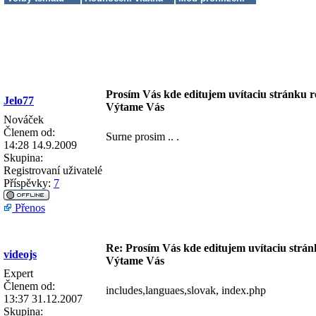
Prosím Vás kde editujem uvítaciu stránku r
Jelo77
Výtame Vás
Nováček
Členem od:
Surne prosim .. .
14:28 14.9.2009
Skupina:
Registrovaní uživatelé
Příspěvky:
7
Přenos
Re: Prosím Vás kde editujem uvítaciu strán
videojs
Výtame Vás
Expert
Členem od:
includes,languaes,slovak, index.php
13:37 31.12.2007
Skupina: