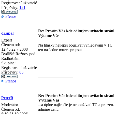
Registrovaní uživatelé
Příspěvky:
121
Přenos
Re: Prosím Vás kde editujem uvítaciu strán
dr.apal
Výtame Vás
Expert
Členem od:
Na hlasky nejlepsi pouzivat vyhledavani v TC. 
12:45 22.7.2008
ten nasledne muzes prepsat.
Bydliště
Rožnov pod
Radhoštěm
Skupina:
Registrovaní uživatelé
Příspěvky:
85
_________________
Přenos
Re: Prosím Vás kde editujem uvítaciu strán
PeterB
Výtame Vás
Moderátor
...a úplne najlepšie je nepoužívať TC a pre zen
Členem od:
admine zenu
8:10 31.10.2006