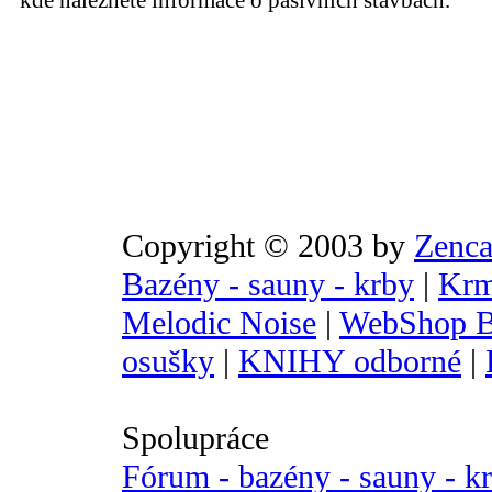
kde naleznete informace o pasivních stavbách.
Copyright © 2003 by
Zenca
Bazény - sauny - krby
|
Krm
Melodic Noise
|
WebShop B
osušky
|
KNIHY odborné
|
Spolupráce
Fórum - bazény - sauny - k