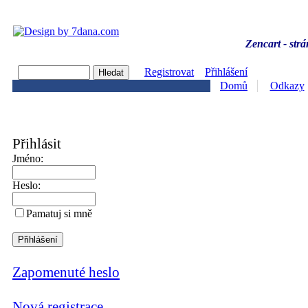
Zencart - strá
Registrovat
Přihlášení
Domů
Odkazy
Přihlásit
Jméno:
Heslo:
Pamatuj si mně
Zapomenuté heslo
Nová registrace