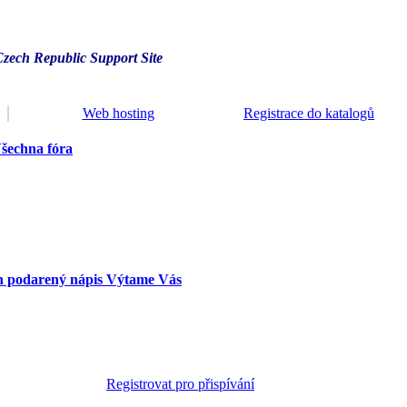
Czech Republic Support Site
Web hosting
Registrace do katalogů
šechna fóra
en podarený nápis Výtame Vás
Registrovat pro přispívání