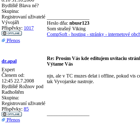
Bydliště
Blava né?
Skupina:
Registrovaní uživatelé
_________________
Vývojáři
Heslo dňa:
nbusr123
Příspěvky:
1017
Som strašný Viking
CompSoft - hosting - stránky - internetové ob
Přenos
Re: Prosím Vás kde editujem uvítaciu strán
dr.apal
Výtame Vás
Expert
Členem od:
njn, ale v TC muzes delat i offline, pokud vis c
12:45 22.7.2008
tak Vyvojarske nastroje.
Bydliště
Rožnov pod
Radhoštěm
Skupina:
Registrovaní uživatelé
Příspěvky:
85
_________________
Přenos