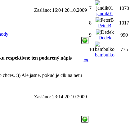
7
1070
Zasláno: 16:04 20.10.2009
jandik01
8
1017
PeterB
chody
9
990
Dedek
10
775
bambulko
ku respektívne ten podarený nápis
#5
o chces. :)) Ale jasne, pokud je clk na netu
Zasláno: 23:14 20.10.2009