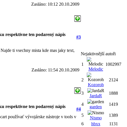
Zasláno: 10:12 20.10.2009
ku respektívne ten podarený nápis
#3
Najde ti vsechny mista kde mas jaky text,
Nejaktivnější autoři
1
1002997
Melodic
Zasláno: 11:54 20.10.2009
2
2124
Kozoroh
3
1888
JardaR
4
1419
ku respektívne ten podarený nápis
garden
#4
5
1389
-cart používať vývojárske nástroje v tools v
Nismo
6
hbxx
1131