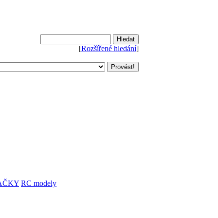
[
Rozšířené hledání
]
AČKY
RC modely