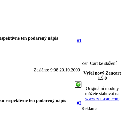
espektívne ten podarený nápis
#1
Zen-Cart ke stažení
Zasláno: 9:08 20.10.2009
Vyšel nový Zencart
1.5.0
Originální moduly
můžete stahovat na
www.zen-cart.com
ku respektívne ten podarený nápis
#2
Reklama