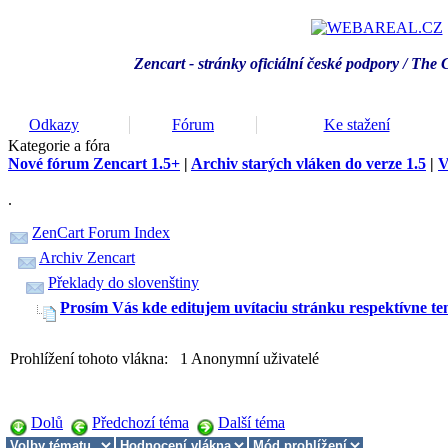
Zencart - stránky oficiální české podpory / T
he 
Odkazy
Fórum
Ke stažení
Kategorie a fóra
Nové fórum Zencart 1.5+
|
Archiv starých vláken do verze 1.5
|
V
.
ZenCart Forum Index
Archiv Zencart
Překlady do slovenštiny
Prosím Vás kde editujem uvítaciu stránku respektívne t
Prohlížení tohoto vlákna: 1 Anonymní uživatelé
Dolů
Předchozí téma
Další téma