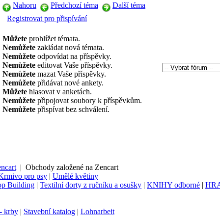
Nahoru
Předchozí téma
Další téma
Registrovat pro přispívání
Můžete
prohlížet témata.
Nemůžete
zakládat nová témata.
Nemůžete
odpovídat na příspěvky.
Nemůžete
editovat Vaše příspěvky.
Nemůžete
mazat Vaše příspěvky.
Nemůžete
přidávat nové ankety.
Můžete
hlasovat v anketách.
Nemůžete
připojovat soubory k příspěvkům.
Nemůžete
přispívat bez schválení.
ncart
|
Obchody založené na Zencart
Krmivo pro psy
|
Umělé květiny
p Building
|
Textilní dorty z ručníku a osušky
|
KNIHY odborné
|
HR
- krby
|
Stavební katalog
|
Lohnarbeit