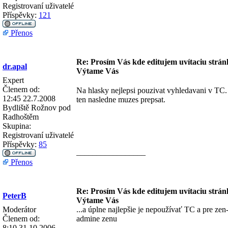
Registrovaní uživatelé
Příspěvky:
121
Přenos
Re: Prosím Vás kde editujem uvítaciu strán
dr.apal
Výtame Vás
Expert
Členem od:
Na hlasky nejlepsi pouzivat vyhledavani v TC. 
12:45 22.7.2008
ten nasledne muzes prepsat.
Bydliště
Rožnov pod
Radhoštěm
Skupina:
Registrovaní uživatelé
Příspěvky:
85
_________________
Přenos
Re: Prosím Vás kde editujem uvítaciu strán
PeterB
Výtame Vás
Moderátor
...a úplne najlepšie je nepoužívať TC a pre zen
Členem od:
admine zenu
8:10 31.10.2006