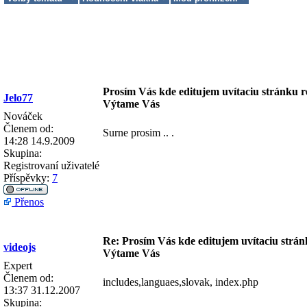
Prosím Vás kde editujem uvítaciu stránku r
Jelo77
Výtame Vás
Nováček
Členem od:
Surne prosim .. .
14:28 14.9.2009
Skupina:
Registrovaní uživatelé
Příspěvky:
7
Přenos
Re: Prosím Vás kde editujem uvítaciu strán
videojs
Výtame Vás
Expert
Členem od:
includes,languaes,slovak, index.php
13:37 31.12.2007
Skupina: