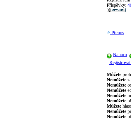
Příspěvky:
4
Přenos
Nahoru
Registrovat
Můžete
prohl
Nemůžete
za
Nemůžete
od
Nemůžete
ed
Nemůžete
ma
Nemůžete
př
Můžete
hlaso
Nemůžete
př
Nemůžete
př