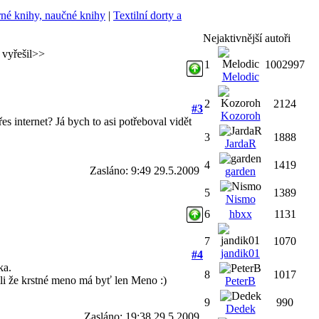
né knihy, naučné knihy
|
Textilní dorty a
Nejaktivnější autoři
a vyřešil>>
1
1002997
Melodic
2
2124
#3
Kozoroh
es internet? Já bych to asi potřeboval vidět
3
1888
JardaR
4
1419
Zasláno: 9:49 29.5.2009
garden
5
1389
Nismo
6
hbxx
1131
7
1070
jandik01
#4
ka.
8
1017
li že krstné meno má byť len Meno :)
PeterB
9
990
Dedek
Zasláno: 19:38 29.5.2009