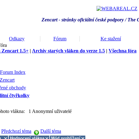
Zencart - stránky oficiální české podpory / T
he 
Odkazy
Fórum
Ke stažení
fóra
 Zencart 1.5+
|
Archiv starých vláken do verze 1.5
|
Všechna fóra
 Forum Index
Zencart
řené obchody
itní čtyřkolky
tohoto vlákna: 1 Anonymní uživatelé
Předchozí téma
Další téma