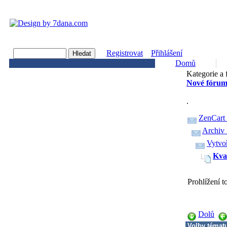
Registrovat
Přihlášení
Domů
Kategorie a 
Nové fórum
.
ZenCart
Archiv 
Vytvo
Kval
Prohlížení 
Dolů