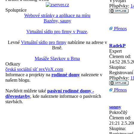
Vývojáři
Příspěvky:
1
Spolupráce
Webové stránky a aplikace na míru
Bazény, sauny
Přenos
Virtuální sídlo pro firmy v Praze
.
Levné
Virtuální sídlo pro firmy
nabízíme na adrese v
RadekP
Brně.
Expert
Členem od:
Masáže Slavkov u Brna
14:52 28.5.
Odkazy
Skupina:
česká sociální síť rexVoX.com
Registrovaní 
Informace a projekty na
rodinné domy
naleznete v
Příspěvky:
1
našem blogu.
Přenos
Navštívit můžete také
pasivní rodinné domy -
dřevostavby
, kde naleznete informace o pasivních
stavbách.
sonny
Pokročilý
Členem od:
21:21 2.5.20
Skupina:
Registrovaní 