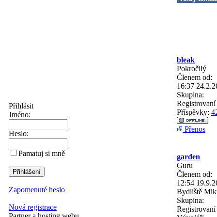
bleak
Pokročilý
Členem od:
16:37 24.2.
Skupina:
Registrovaní 
Přihlásit
Příspěvky:
4
Jméno:
Přenos
Heslo:
Pamatuj si mně
garden
Guru
Členem od:
12:54 19.9.
Zapomenuté heslo
Bydliště
Mik
Skupina:
Nová registrace
Registrovaní 
Partner a hosting webu