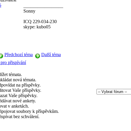
6
_________________
Sonny
ICQ 229-034-230
skype: kubo05
Předchozí téma
Další téma
 pro přispívání
ížet témata.
kládat nová témata.
povídat na příspěvky.
itovat Vaše příspěvky.
zat Vaše příspěvky.
idávat nové ankety.
vat v anketách.
ipojovat soubory k příspěvkům.
ispívat bez schválení.