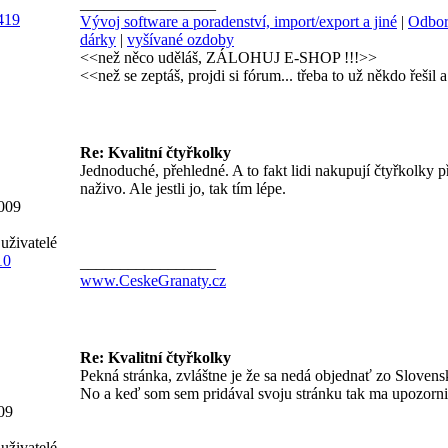
_________________
419
Vývoj software a poradenství, import/export a jiné
|
Odbor
dárky
|
vyšívané ozdoby
<<než něco uděláš, ZÁLOHUJ E-SHOP !!!>>
<<než se zeptáš, projdi si fórum... třeba to už někdo řešil 
Re: Kvalitní čtyřkolky
Jednoduché, přehledné. A to fakt lidi nakupují čtyřkolky př
naživo. Ale jestli jo, tak tím lépe.
2009
uživatelé
10
_________________
www.CeskeGranaty.cz
Re: Kvalitní čtyřkolky
Pekná stránka, zvláštne je že sa nedá objednať zo Slovens
No a keď som sem pridával svoju stránku tak ma upozorni
09
uživatelé