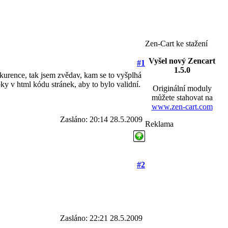
Zen-Cart ke stažení
Vyšel nový Zencart
#1
1.5.0
nkurence, tak jsem zvědav, kam se to vyšplhá
ky v html kódu stránek, aby to bylo validní.
Originální moduly
můžete stahovat na
www.zen-cart.com
Zasláno: 20:14 28.5.2009
Reklama
#2
Zasláno: 22:21 28.5.2009