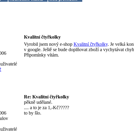
Kvalitní čtyřkolky
Vyrobil jsem nový e-shop
Kvalitní čtyřkolky
. Je velká ko
v google. Ještě se bude doplňovat zboží a vychytávat chyb
2006
Připomínky vítám.
uživatelé
2
Re: Kvalitní čtyřkolky
pěkně udělané.
.... a to je za 1,-Kč?????
2006
to by šlo.
ulov
uživatelé