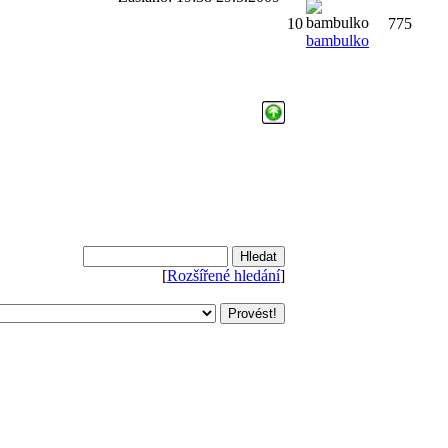
10
775
bambulko
[
Rozšířené hledání
]