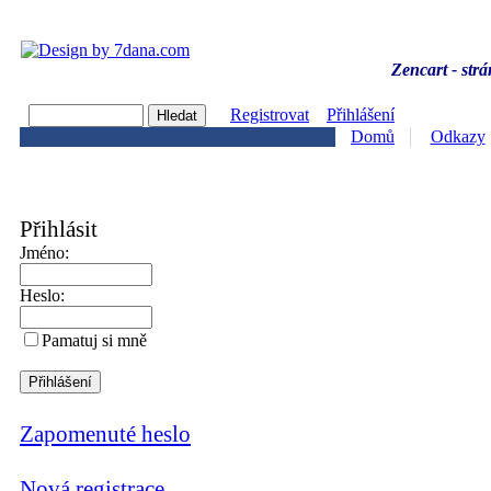
Zencart - strá
Registrovat
Přihlášení
Domů
Odkazy
Přihlásit
Jméno:
Heslo:
Pamatuj si mně
Zapomenuté heslo
Nová registrace