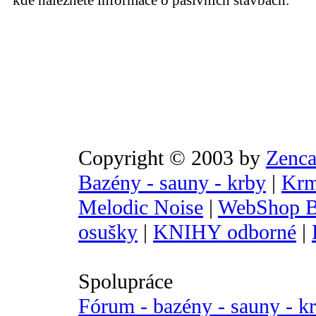
kde naleznete informace o pasivních stavbách.
Copyright © 2003 by
Zenca
Bazény - sauny - krby
|
Krm
Melodic Noise
|
WebShop B
osušky
|
KNIHY odborné
|
Spolupráce
Fórum - bazény - sauny - k