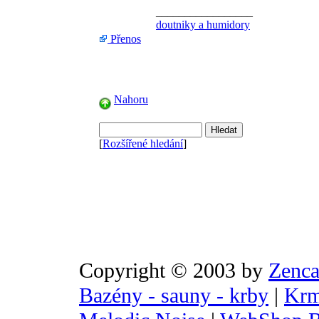
_________________
doutniky a humidory
Přenos
Nahoru
[
Rozšířené hledání
]
Copyright © 2003 by
Zenca
Bazény - sauny - krby
|
Krm