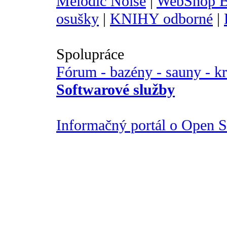
Melodic Noise
|
WebShop B
osušky
|
KNIHY odborné
|
Spolupráce
Fórum - bazény - sauny - k
Softwarové služby
Informačný portál o Open So