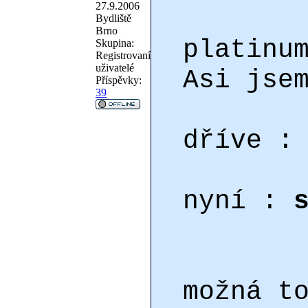
27.9.2006
Bydliště
Brno
platinu
Skupina:
Registrovaní
uživatelé
Asi jse
Příspěvky:
39
dříve 
nyní :
možná t