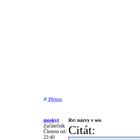
Přenos
moskyt
Re: názvy v seo
Začátečník
Citát:
Členem od:
22:40