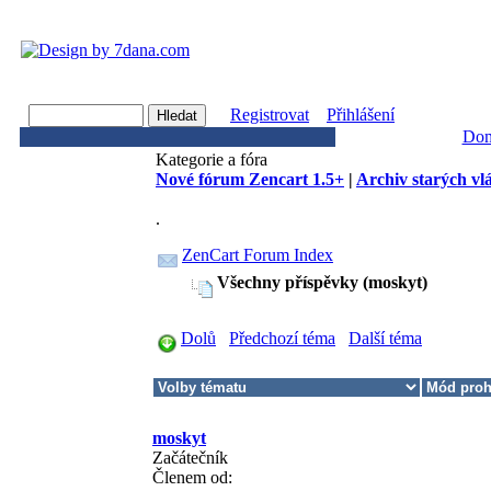
Registrovat
Přihlášení
Do
Kategorie a fóra
Nové fórum Zencart 1.5+
|
Archiv starých vl
.
ZenCart Forum Index
Všechny příspěvky (moskyt)
Dolů
Předchozí téma
Další téma
moskyt
Začátečník
Členem od: