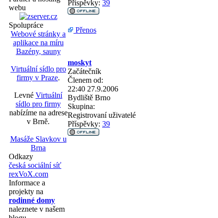
Příspěvky:
39
webu
Spolupráce
Přenos
Webové stránky a
aplikace na míru
Bazény, sauny
moskyt
Virtuální sídlo pro
Začátečník
firmy v Praze
.
Členem od:
22:40 27.9.2006
Levné
Virtuální
Bydliště
Brno
sídlo pro firmy
Skupina:
nabízíme na adrese
Registrovaní uživatelé
v Brně.
Příspěvky:
39
Masáže Slavkov u
Brna
Odkazy
česká sociální síť
rexVoX.com
Informace a
projekty na
rodinné domy
naleznete v našem
blogu.