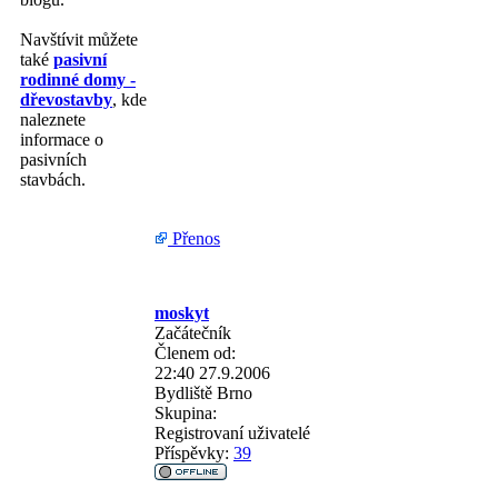
Navštívit můžete
také
pasivní
rodinné domy -
dřevostavby
, kde
naleznete
informace o
pasivních
stavbách.
Přenos
moskyt
Začátečník
Členem od:
22:40 27.9.2006
Bydliště
Brno
Skupina:
Registrovaní uživatelé
Příspěvky:
39