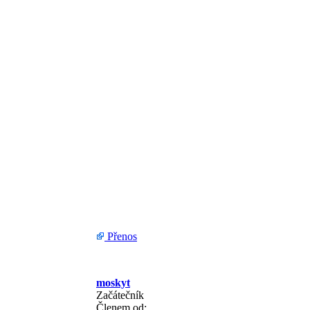
Přenos
moskyt
Začátečník
Členem od: