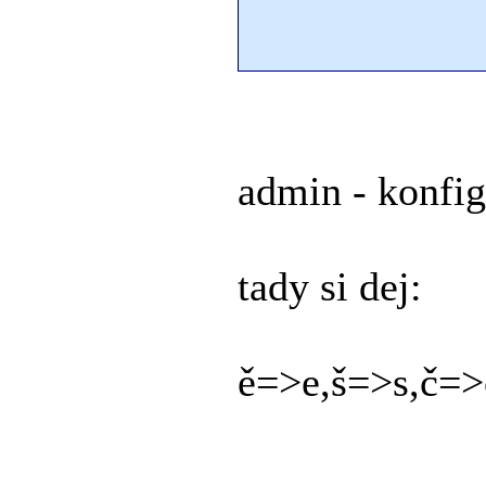
admin - konfig
tady si dej:
ě=>e,š=>s,č=