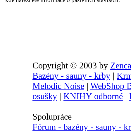
kde naleznete informace o pasivních stavbách.
Copyright © 2003 by
Zenca
Bazény - sauny - krby
|
Krm
Melodic Noise
|
WebShop B
osušky
|
KNIHY odborné
|
Spolupráce
Fórum - bazény - sauny - k