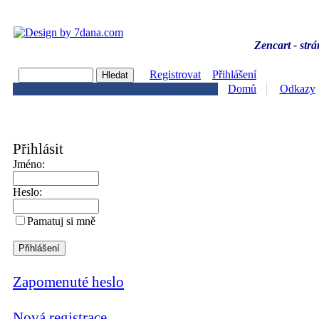
Zencart - strá
Registrovat
Přihlášení
Domů
Odkazy
Přihlásit
Jméno:
Heslo:
Pamatuj si mně
Zapomenuté heslo
Nová registrace