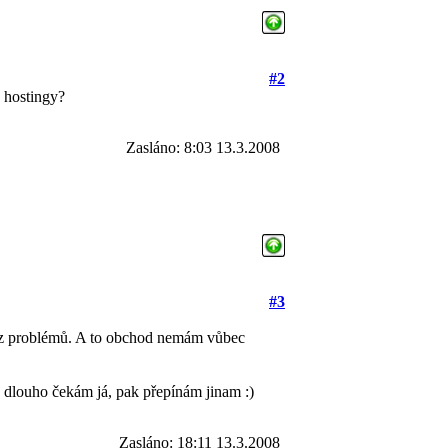
#2
 hostingy?
Zasláno: 8:03 13.3.2008
#3
bez problémů. A to obchod nemám vůbec
k dlouho čekám já, pak přepínám jinam :)
Zasláno: 18:11 13.3.2008