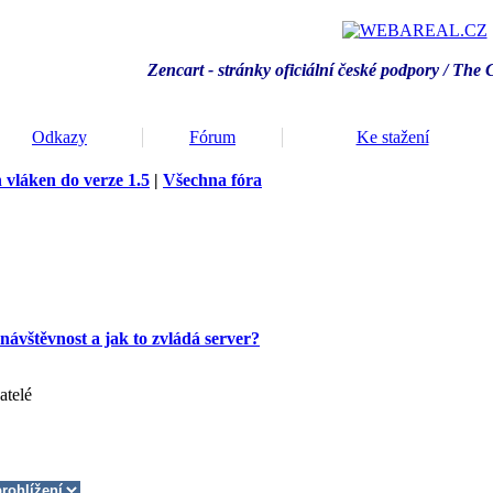
Zencart - stránky oficiální české podpory / T
he 
Odkazy
Fórum
Ke stažení
 vláken do verze 1.5
|
Všechna fóra
ávštěvnost a jak to zvládá server?
atelé