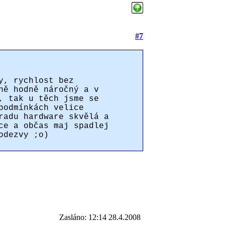
#7
y, rychlost bez
ně hodně náročný a v
, tak u těch jsme se
podmínkách velice
radu hardware skvělá a
ce a občas maj spadlej
odezvy ;o)
Zasláno: 12:14 28.4.2008