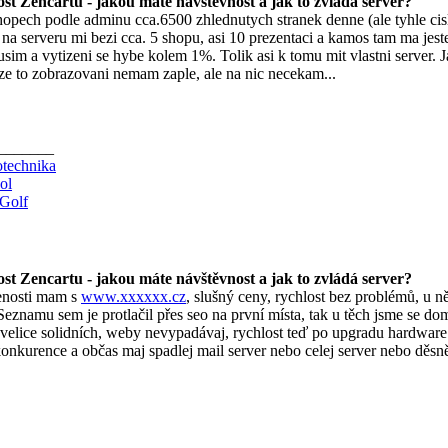
st Zencartu - jakou máte návštěvnost a jak to zvládá server?
opech podle adminu cca.6500 zhlednutych stranek denne (ale tyhle cis
a serveru mi bezi cca. 5 shopu, asi 10 prezentaci a kamos tam ma jeste
im a vytizeni se hybe kolem 1%. Tolik asi k tomu mit vlastni server.
ze to zobrazovani nemam zaple, ale na nic necekam...
_______
otechnika
ol
 Golf
st Zencartu - jakou máte návštěvnost a jak to zvládá server?
enosti mam s
www.xxxxxx.cz
, slušný ceny, rychlost bez problémů, u n
eznamu sem je protlačil přes seo na první místa, tak u těch jsme se dom
elice solidních, weby nevypadávaj, rychlost teď po upgradu hardware
onkurence a občas maj spadlej mail server nebo celej server nebo děs