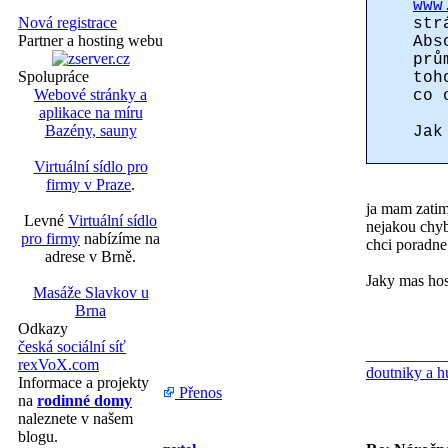
www
Nová registrace
str
Partner a hosting webu
Abs
prů
Spolupráce
toh
Webové stránky a
co 
aplikace na míru
Bazény, sauny
Jak
Virtuální sídlo pro
firmy v Praze
.
ja mam zatim
Levné
Virtuální sídlo
nejakou chyb
pro firmy
nabízíme na
chci poradne
adrese v Brně.
Jaky mas hos
Masáže Slavkov u
Brna
Odkazy
česká sociální síť
__________
rexVoX.com
doutniky a 
Informace a projekty
Přenos
na
rodinné domy
naleznete v našem
blogu.