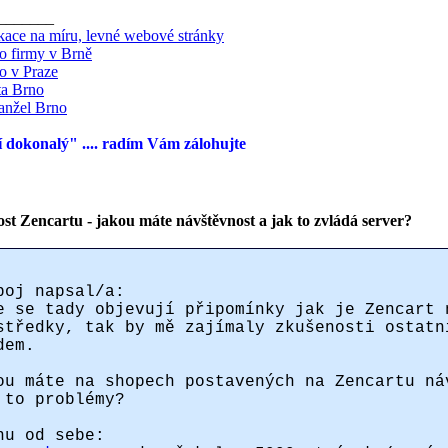
_______
ace na míru, levné webové stránky
lo firmy v Brně
lo v Praze
ta Brno
nžel Brno
 dokonalý" .... radím Vám zálohujte
st Zencartu - jakou máte návštěvnost a jak to zvládá server?
boj napsal/a:
e se tady objevují připomínky jak je Zencart 
středky, tak by mě zajímaly zkušenosti ostatn
dem.
ou máte na shopech postavených na Zencartu ná
 to problémy?
nu od sebe: