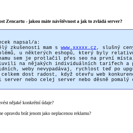
st Zencartu - jakou máte návštěvnost a jak to zvládá server?
ecek napsal/a:
ělý zkušenosti mam s
www.xxxxx.cz
, slušný cen
blémů, u některých eshopů, který byly relativ
namu sem je protlačil přes seo na první místa
luvili na nějakých individuálních tarifech a 
idních, weby nevypadávaj, rychlost teď po upg
 celkem dost radost, když otevřu web konkuren
l server nebo celej server nebo děsně pomalý 
uvést nějaké konkrétní údaje?
e opravdu brát jenom jako neplacenou reklamu?