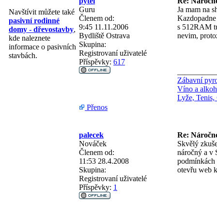
pytel
Re: Náročno
Guru
Ja mam na sh
Navštívit můžete také
Členem od:
Kazdopadne n
pasivní rodinné
9:45 11.11.2006
s 512RAM tus
domy - dřevostavby
,
Bydliště
Ostrava
nevim, proto
kde naleznete
Skupina:
informace o pasivních
Registrovaní uživatelé
stavbách.
Příspěvky:
617
__________
Zábavní pyr
Víno a alkoh
Lyže, Tenis,
Přenos
palecek
Re: Náročno
Nováček
Skvělý zkuš
Členem od:
náročný a v S
11:53 28.4.2008
podmínkách v
Skupina:
otevřu web k
Registrovaní uživatelé
Příspěvky:
1