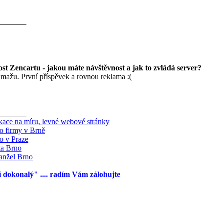
_______
st Zencartu - jakou máte návštěvnost a jak to zvládá server?
mažu. První příspěvek a rovnou reklama :(
_______
ace na míru, levné webové stránky
lo firmy v Brně
lo v Praze
ta Brno
nžel Brno
 dokonalý" .... radím Vám zálohujte