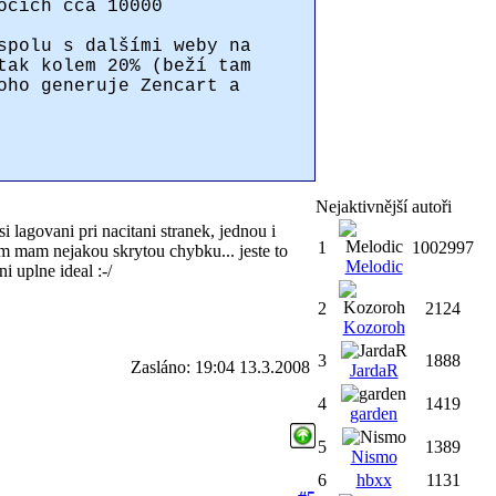
ocích cca 10000
spolu s dalšími weby na
tak kolem 20% (beží tam
oho generuje Zencart a
Nejaktivnější autoři
lagovani pri nacitani stranek, jednou i
1
1002997
am mam nejakou skrytou chybku... jeste to
Melodic
 uplne ideal :-/
2
2124
Kozoroh
3
1888
Zasláno: 19:04 13.3.2008
JardaR
4
1419
garden
5
1389
Nismo
6
hbxx
1131