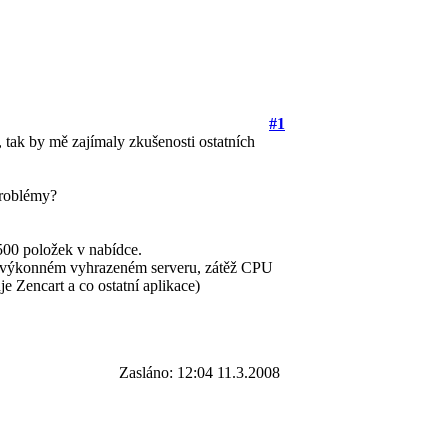
#1
 tak by mě zajímaly zkušenosti ostatních
problémy?
500 položek v nabídce.
ně výkonném vyhrazeném serveru, zátěž CPU
e Zencart a co ostatní aplikace)
Zasláno: 12:04 11.3.2008