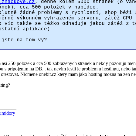
.znackove.cz
, denně kolem 5000 stránek (o ván
ánek), cca 500 položek v nabídce.
olutně žádné problémy s rychlostí, shop běží 
měrně výkonném vyhrazeném serveru, zátěž CPU 
o víc takže se těžko odhaduje jakou zátěž z t
ostatní aplikace)
 jste na tom vy?
 asi 250 polozek a cca 500 zobrazenych stranek a nekdy pozoruju mensi 
u s pripojenim na DB... tak nevim jestli je problem u hostingu, nebo t
 otestovat. Nicmene onebit.cz ktery mam jako hosting mozna na zen neni
ting?
_______
humidory