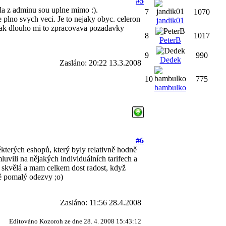
#5
la z adminu sou uplne mimo :).
7
1070
 plno svych veci. Je to nejaky obyc. celeron
jandik01
 Jak dlouho mi to zpracovava pozadavky
8
1017
PeterB
9
990
Dedek
Zasláno: 20:22 13.3.2008
10
775
bambulko
#6
ěkterých eshopů, který byly relativně hodně
luvili na nějakých individuálních tarifech a
 skvělá a mam celkem dost radost, když
ně pomalý odezvy ;o)
Zasláno: 11:56 28.4.2008
Editováno Kozoroh ze dne 28. 4. 2008 15:43:12