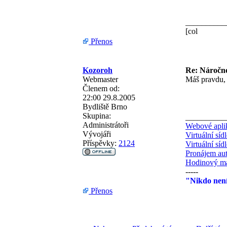
__________
[col
Přenos
Kozoroh
Re: Náročno
Webmaster
Máš pravdu, 
Členem od:
22:00 29.8.2005
Bydliště
Brno
Skupina:
__________
Administrátoři
Webové aplik
Vývojáři
Virtuální síd
Příspěvky:
2124
Virtuální síd
Pronájem au
Hodinový ma
-----
"Nikdo není
Přenos