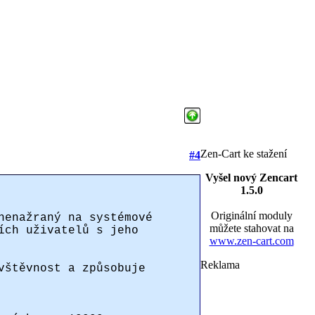
Zen-Cart ke stažení
#4
Vyšel nový Zencart
1.5.0
Originální moduly
nenažraný na systémové
můžete stahovat na
ích uživatelů s jeho
www.zen-cart.com
Reklama
vštěvnost a způsobuje