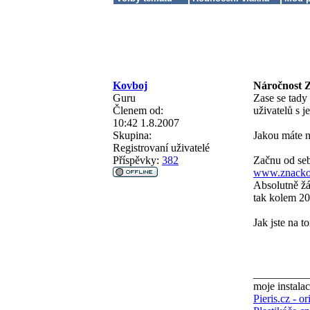
Kovboj
Náročnost Z
Guru
Zase se tady
Členem od:
uživatelů s 
10:42 1.8.2007
Skupina:
Jakou máte n
Registrovaní uživatelé
Příspěvky:
382
Začnu od se
www.znacko
Absolutně žá
tak kolem 20
Jak jste na 
__________
moje instalac
Pieris.cz - o