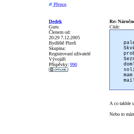
Přenos
Dedek
Re: Náročno
Guru
Citát:
Členem od:
20:29 7.12.2005
pal
Bydliště
Plzeň
Skv
Skupina:
pro
Registrovaní uživatelé
Sez
Vývojáři
dom
Příspěvky:
990
sol
mam
mai
A co takhle 
Nebo to mám