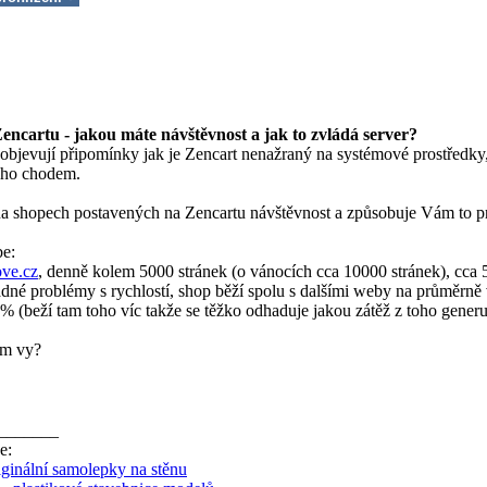
encartu - jakou máte návštěvnost a jak to zvládá server?
 objevují připomínky jak je Zencart nenažraný na systémové prostředky,
jeho chodem.
a shopech postavených na Zencartu návštěvnost a způsobuje Vám to 
be:
ve.cz
, denně kolem 5000 stránek (o vánocích cca 10000 stránek), cca 
dné problémy s rychlostí, shop běží spolu s dalšími weby na průměr
% (beží tam toho víc takže se těžko odhaduje jakou zátěž z toho generuj
tom vy?
_______
e:
riginální samolepky na stěnu