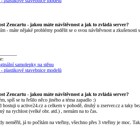
z - plastikové stavebnice modelů
st Zencartu - jakou máte návštěvnost a jak to zvládá server?
m - máte nějaké problémy podělit se o svou návštěvnost a zkušenosti s
_______
e:
riginální samolepky na stěnu
z - plastikové stavebnice modelů
st Zencartu - jakou máte návštěvnost a jak to zvládá server?
, spíš se tu řešilo něco jiného a téma zapadlo :)
 hostuji u active24.cz a celkem v pohodě, druhý u zserver.cz a taky 
ý na rychlost (velké obr. atd.) , nemám na to čas.
dy neměřil, já to počítám na vteřiny, všechno přes 3 vteřiny je moc. Ta