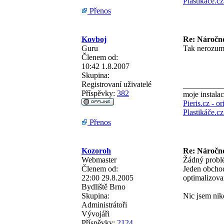
Plastikáče.c
Přenos
Kovboj
Re: Náročno
Guru
Tak nerozumí
Členem od:
10:42 1.8.2007
Skupina:
Registrovaní uživatelé
__________
Příspěvky:
382
moje instalac
Pieris.cz - o
Plastikáče.c
Přenos
Kozoroh
Re: Náročno
Webmaster
Žádný problém
Členem od:
Jeden obchod
22:00 29.8.2005
optimalizovan
Bydliště
Brno
Skupina:
Nic jsem nik
Administrátoři
Vývojáři
Příspěvky:
2124