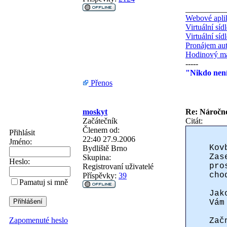
__________
Webové aplik
Virtuální síd
Virtuální síd
Pronájem au
Hodinový ma
-----
"Nikdo není
Přenos
moskyt
Re: Náročno
Začátečník
Citát:
Členem od:
Přihlásit
22:40 27.9.2006
Jméno:
Kov
Bydliště
Brno
Zas
Skupina:
Heslo:
pro
Registrovaní uživatelé
cho
Příspěvky:
39
Pamatuj si mně
Jak
Vám
Zapomenuté heslo
Zač