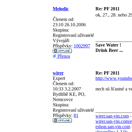
Melodic
Re: PF 2011
ok, 27., 28. nebo 29
Členem od:
23:10 26.10.2006
Skupina:
Registrovaní uživatelé
_______________
Vývojáři
Save Water !
Příspěvky:
1002997
Drink Beer ...
Přenos
wirer
Re: PF 2011
Expert
http://www.youtu
Členem od:
10:33 3.2.2007
nech sú šťastné a ve
Bydliště
KE, PO,
Nemcovce
Skupina:
Registrovaní uživatelé
_______________
Příspěvky:
81
wirer.san-vin.com
-
wirer.san-vin.com/
eshop.san-vin.com
slovenčina 1.3.9c
- 