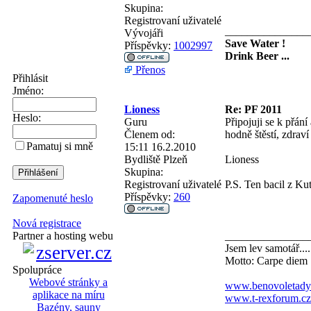
Skupina:
Registrovaní uživatelé
_______________
Vývojáři
Save Water !
Příspěvky:
1002997
Drink Beer ...
Přenos
Přihlásit
Jméno:
Lioness
Re: PF 2011
Heslo:
Guru
Připojuji se k přán
Členem od:
hodně štěstí, zdrav
Pamatuj si mně
15:11 16.2.2010
Bydliště
Plzeň
Lioness
Skupina:
Registrovaní uživatelé
P.S. Ten bacil z Ku
Příspěvky:
260
Zapomenuté heslo
Nová registrace
_______________
Partner a hosting webu
Jsem lev samotář....
Motto: Carpe diem
Spolupráce
Webové stránky a
www.benovoletady
aplikace na míru
www.t-rexforum.cz
Bazény, sauny