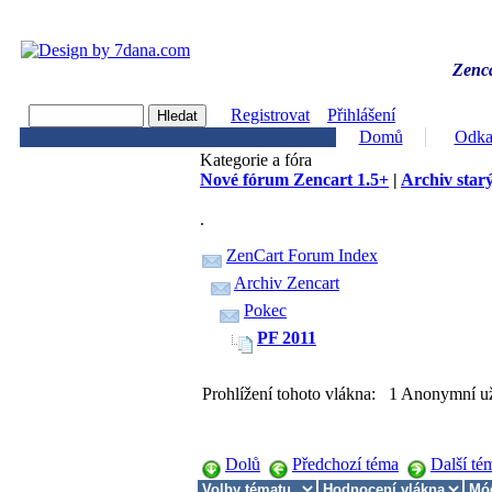
Zenca
Registrovat
Přihlášení
Domů
Odka
Kategorie a fóra
Nové fórum Zencart 1.5+
|
Archiv starý
.
ZenCart Forum Index
Archiv Zencart
Pokec
PF 2011
Prohlížení tohoto vlákna: 1 Anonymní už
Dolů
Předchozí téma
Další té