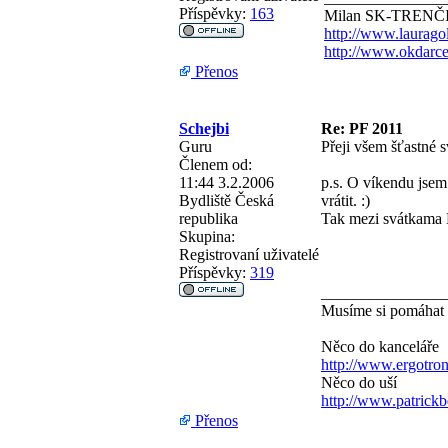
Příspěvky:
163
Milan SK-TRENČ
http://www.laurago
http://www.okdarce
Přenos
Schejbi
Re: PF 2011
Guru
Přeji všem šťastné 
Členem od:
11:44 3.2.2006
p.s. O víkendu jse
Bydliště
Česká
vrátit. :)
republika
Tak mezi svátkama 
Skupina:
Registrovaní uživatelé
Příspěvky:
319
_______________
Musíme si pomáhat
Něco do kanceláře
http://www.ergotro
Něco do uší
http://www.patrick
Přenos