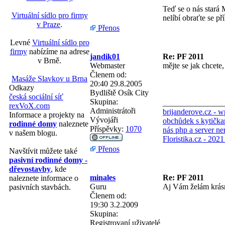
Teď se o nás stará 
Virtuální sídlo pro firmy
nelíbí obraťte se př
v Praze
.
Přenos
Levné
Virtuální sídlo pro
firmy
nabízíme na adrese
jandik01
Re: PF 2011
v Brně.
Webmaster
mějte se jak chcete, 
Členem od:
Masáže Slavkov u Brna
20:40 29.8.2005
Odkazy
Bydliště
Osík City
česká sociální síť
Skupina:
_______________
rexVoX.com
Administrátoři
brijanderove.cz - 
Informace a projekty na
Vývojáři
obchůdek s kytička
rodinné domy
naleznete
Příspěvky:
1070
nás php a server ne
v našem blogu.
Floristika.cz - 202
Přenos
Navštívit můžete také
pasivní rodinné domy -
dřevostavby
, kde
minales
Re: PF 2011
naleznete informace o
Guru
Aj Vám želám krásne
pasivních stavbách.
Členem od:
19:30 3.2.2009
Skupina:
Registrovaní uživatelé
_______________