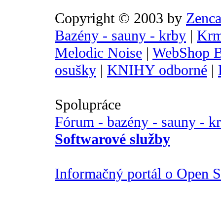
Copyright © 2003 by
Zenca
Bazény - sauny - krby
|
Krm
Melodic Noise
|
WebShop B
osušky
|
KNIHY odborné
|
Spolupráce
Fórum - bazény - sauny - k
Softwarové služby
Informačný portál o Open So