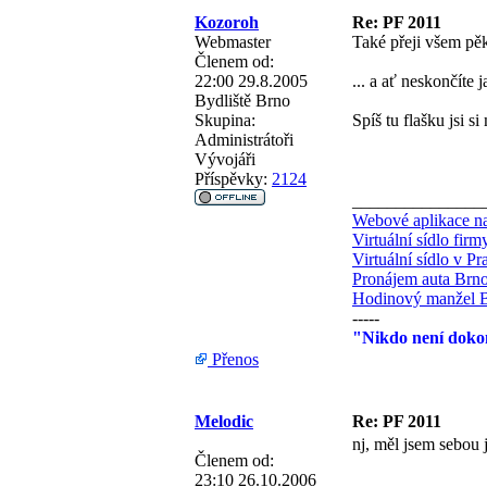
Kozoroh
Re: PF 2011
Webmaster
Také přeji všem pěk
Členem od:
22:00 29.8.2005
... a ať neskončíte 
Bydliště
Brno
Skupina:
Spíš tu flašku jsi 
Administrátoři
Vývojáři
Příspěvky:
2124
_______________
Webové aplikace na
Virtuální sídlo fir
Virtuální sídlo v Pr
Pronájem auta Brn
Hodinový manžel 
-----
"Nikdo není dokon
Přenos
Melodic
Re: PF 2011
nj, měl jsem sebou j
Členem od:
23:10 26.10.2006