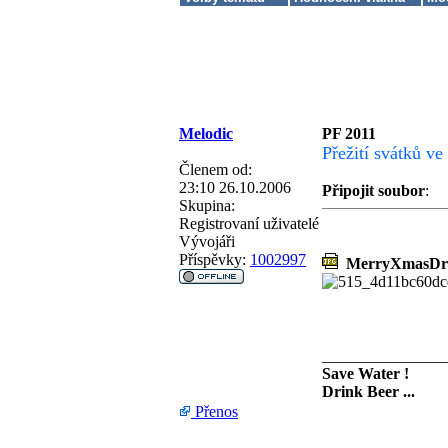
Melodic
PF 2011
Přežití svátků v
Členem od:
23:10 26.10.2006
Připojit soubor
:
Skupina:
Registrovaní uživatelé
Vývojáři
Příspěvky:
1002997
MerryXmasDru
_______________
Save Water !
Drink Beer ...
Přenos