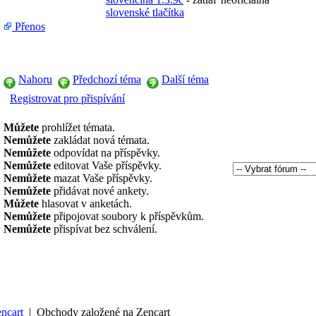
slovenské tlačítka
Přenos
Nahoru
Předchozí téma
Další téma
Registrovat pro přispívání
Můžete
prohlížet témata.
Nemůžete
zakládat nová témata.
Nemůžete
odpovídat na příspěvky.
Nemůžete
editovat Vaše příspěvky.
Nemůžete
mazat Vaše příspěvky.
Nemůžete
přidávat nové ankety.
Můžete
hlasovat v anketách.
Nemůžete
připojovat soubory k příspěvkům.
Nemůžete
přispívat bez schválení.
ncart
|
Obchody založené na Zencart