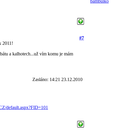
bambulko
#7
k 2011!
abátu a kalhotech...už vím komu je mám
Zasláno: 14:21 23.12.2010
-CZ/default.aspx?FID=101