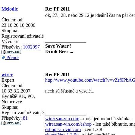
Melodic
Re: PF 2011
ok, 27., 28. nebo 29.12 je ideální čas na pár če
Členem od:
23:10 26.10.2006
Skupina:
Registrovaní uživatelé
_________________
Vývojáři
Save Water !
Příspěvky:
1002997
Drink Beer ...
Přenos
wirer
Re: PF 2011
Expert
http://www.youtube.com/watch?v=vZrf0PbA
Členem od:
10:33 3.2.2007
nech sú šťastné a veselé...
Bydliště
KE, PO,
Nemcovce
Skupina:
Registrovaní uživatelé
_________________
Příspěvky:
81
wirer.san-vin.com
- moja jednoduchá stránka
wirer.san-vin.com/eshop
- len také blbnutie, sn
eshop.san-vin.com
- zen 1.3.8
slovenčina 1.3.9c
- zatiaľ neoficiálna