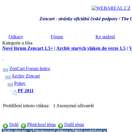
Zencart - stránky oficiální české podpory / T
he 
Odkazy
Fórum
Ke stažení
Kategorie a fóra
Nové fórum Zencart 1.5+
|
Archiv starých vláken do verze 1.5
|
V
.
ZenCart Forum Index
Archiv Zencart
Pokec
PF 2011
Prohlížení tohoto vlákna: 1 Anonymní uživatelé
Dolů
Předchozí téma
Další téma