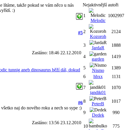
Nejaktivnější autoři
de lítáme, takže pokud se vám něco u nás
yřídí. :)
1
1002997
Melodic
2
2124
#5
Kozoroh
3
1888
JardaR
Zasláno: 18:46 22.12.2010
4
1419
garden
5
1389
dic tunnig aneb dinosaurus běží dál, dokud
Nismo
6
hbxx
1131
7
1070
jandik01
8
1017
#6
PeterB
 všetko naj do nového roku a nech so sype :)
9
990
Dedek
Zasláno: 13:56 23.12.2010
10
775