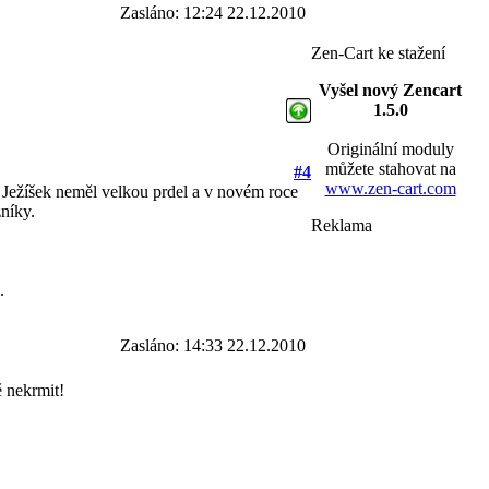
Zasláno: 12:24 22.12.2010
Zen-Cart ke stažení
Vyšel nový Zencart
1.5.0
Originální moduly
můžete stahovat na
#4
www.zen-cart.com
by Ježíšek neměl velkou prdel a v novém roce
zníky.
Reklama
ě.
Zasláno: 14:33 22.12.2010
ě nekrmit!