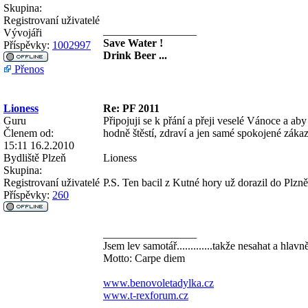
Skupina:
Registrovaní uživatelé
_________________
Vývojáři
Save Water !
Příspěvky:
1002997
Drink Beer ...
Přenos
Lioness
Re: PF 2011
Guru
Připojuji se k přání a přeji veselé Vánoce a a
Členem od:
hodně štěstí, zdraví a jen samé spokojené záka
15:11 16.2.2010
Bydliště
Plzeň
Lioness
Skupina:
Registrovaní uživatelé
P.S. Ten bacil z Kutné hory už dorazil do Plzn
Příspěvky:
260
_________________
Jsem lev samotář.............takže nesahat a hlavn
Motto: Carpe diem
www.benovoletadylka.cz
www.t-rexforum.cz