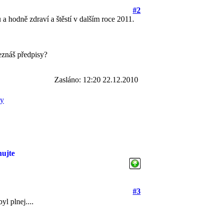
#2
a hodně zdraví a štěstí v dalším roce 2011.
neznáš předpisy?
Zasláno: 12:20 22.12.2010
ky
hujte
#3
byl plnej....