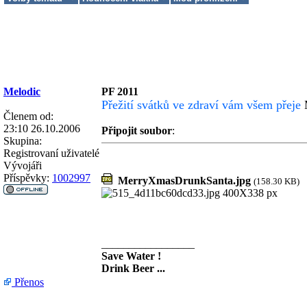
Melodic
PF 2011
Přežití svátků ve zdraví vám všem přeje
M
Členem od:
23:10 26.10.2006
Připojit soubor
:
Skupina:
Registrovaní uživatelé
Vývojáři
Příspěvky:
1002997
MerryXmasDrunkSanta.jpg
(158.30 KB)
_________________
Save Water !
Drink Beer ...
Přenos