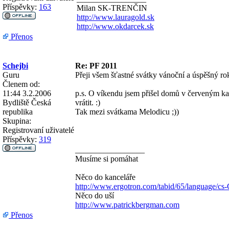
Příspěvky:
163
Milan SK-TRENČIN
http://www.lauragold.sk
http://www.okdarcek.sk
Přenos
Schejbi
Re: PF 2011
Guru
Přeji všem šťastné svátky vánoční a úspěšný ro
Členem od:
11:44 3.2.2006
p.s. O víkendu jsem přišel domů v červeným k
Bydliště
Česká
vrátit. :)
republika
Tak mezi svátkama Melodicu ;))
Skupina:
Registrovaní uživatelé
Příspěvky:
319
_________________
Musíme si pomáhat
Něco do kanceláře
http://www.ergotron.com/tabid/65/language/cs
Něco do uší
http://www.patrickbergman.com
Přenos