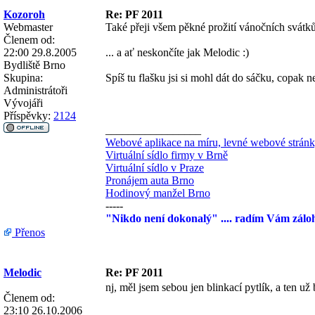
Kozoroh
Re: PF 2011
Webmaster
Také přeji všem pěkné prožití vánočních svátků 
Členem od:
22:00 29.8.2005
... a ať neskončíte jak Melodic :)
Bydliště
Brno
Skupina:
Spíš tu flašku jsi si mohl dát do sáčku, copak 
Administrátoři
Vývojáři
Příspěvky:
2124
_________________
Webové aplikace na míru, levné webové strán
Virtuální sídlo firmy v Brně
Virtuální sídlo v Praze
Pronájem auta Brno
Hodinový manžel Brno
-----
"Nikdo není dokonalý" .... radím Vám zálo
Přenos
Melodic
Re: PF 2011
nj, měl jsem sebou jen blinkací pytlík, a ten už 
Členem od:
23:10 26.10.2006