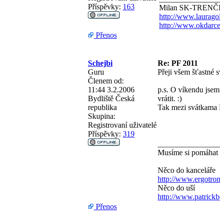
Příspěvky:
163
Milan SK-TRENČ
http://www.laurago
http://www.okdarce
Přenos
Schejbi
Re: PF 2011
Guru
Přeji všem šťastné 
Členem od:
11:44 3.2.2006
p.s. O víkendu jse
Bydliště
Česká
vrátit. :)
republika
Tak mezi svátkama 
Skupina:
Registrovaní uživatelé
Příspěvky:
319
_______________
Musíme si pomáhat
Něco do kanceláře
http://www.ergotro
Něco do uší
http://www.patrick
Přenos