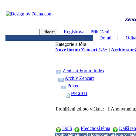
Zenca
Registrovat
Přihlášení
Domů
Odka
Kategorie a fóra
Nové fórum Zencart 1.5+
|
Archiv starý
.
ZenCart Forum Index
Archiv Zencart
Pokec
PF 2011
Prohlížení tohoto vlákna: 1 Anonymní už
Dolů
Předchozí téma
Další té