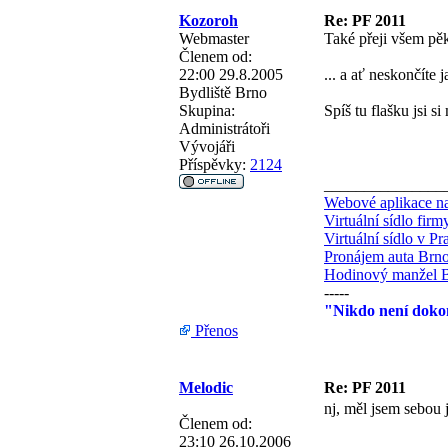
Kozoroh
Re: PF 2011
Webmaster
Také přeji všem pěk
Členem od:
22:00 29.8.2005
... a ať neskončíte 
Bydliště
Brno
Skupina:
Spíš tu flašku jsi 
Administrátoři
Vývojáři
Příspěvky:
2124
_______________
Webové aplikace na
Virtuální sídlo fir
Virtuální sídlo v Pr
Pronájem auta Brn
Hodinový manžel 
-----
"Nikdo není dokon
Přenos
Melodic
Re: PF 2011
nj, měl jsem sebou j
Členem od:
23:10 26.10.2006