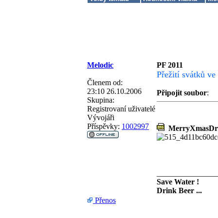
Melodic
PF 2011
Přežití svátků v
Členem od:
23:10 26.10.2006
Připojit soubor
:
Skupina:
Registrovaní uživatelé
Vývojáři
Příspěvky:
1002997
MerryXmasDru
_______________
Save Water !
Drink Beer ...
Přenos