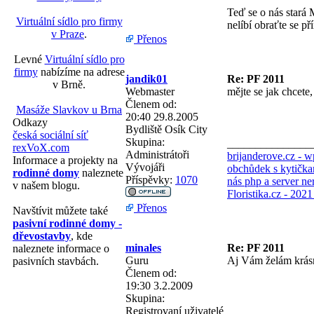
Teď se o nás stará 
Virtuální sídlo pro firmy
nelíbí obraťte se př
v Praze
.
Přenos
Levné
Virtuální sídlo pro
firmy
nabízíme na adrese
jandik01
Re: PF 2011
v Brně.
Webmaster
mějte se jak chcete, 
Členem od:
Masáže Slavkov u Brna
20:40 29.8.2005
Odkazy
Bydliště
Osík City
česká sociální síť
Skupina:
_______________
rexVoX.com
Administrátoři
brijanderove.cz - 
Informace a projekty na
Vývojáři
obchůdek s kytička
rodinné domy
naleznete
Příspěvky:
1070
nás php a server ne
v našem blogu.
Floristika.cz - 202
Přenos
Navštívit můžete také
pasivní rodinné domy -
dřevostavby
, kde
minales
Re: PF 2011
naleznete informace o
Guru
Aj Vám želám krásne
pasivních stavbách.
Členem od:
19:30 3.2.2009
Skupina:
Registrovaní uživatelé
_______________