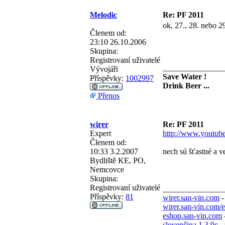
Melodic
Re: PF 2011
ok, 27., 28. nebo 29
Členem od:
23:10 26.10.2006
Skupina:
Registrovaní uživatelé
_______________
Vývojáři
Save Water !
Příspěvky:
1002997
Drink Beer ...
Přenos
wirer
Re: PF 2011
Expert
http://www.youtu
Členem od:
10:33 3.2.2007
nech sú šťastné a ve
Bydliště
KE, PO,
Nemcovce
Skupina:
Registrovaní uživatelé
_______________
Příspěvky:
81
wirer.san-vin.com
-
wirer.san-vin.com/
eshop.san-vin.com
slovenčina 1.3.9c
- 