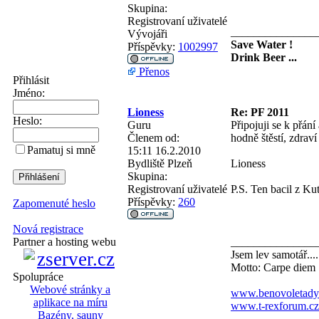
Skupina:
Registrovaní uživatelé
_______________
Vývojáři
Save Water !
Příspěvky:
1002997
Drink Beer ...
Přenos
Přihlásit
Jméno:
Lioness
Re: PF 2011
Heslo:
Guru
Připojuji se k přán
Členem od:
hodně štěstí, zdrav
Pamatuj si mně
15:11 16.2.2010
Bydliště
Plzeň
Lioness
Skupina:
Registrovaní uživatelé
P.S. Ten bacil z Ku
Příspěvky:
260
Zapomenuté heslo
Nová registrace
_______________
Partner a hosting webu
Jsem lev samotář....
Motto: Carpe diem
Spolupráce
Webové stránky a
www.benovoletady
aplikace na míru
www.t-rexforum.cz
Bazény, sauny