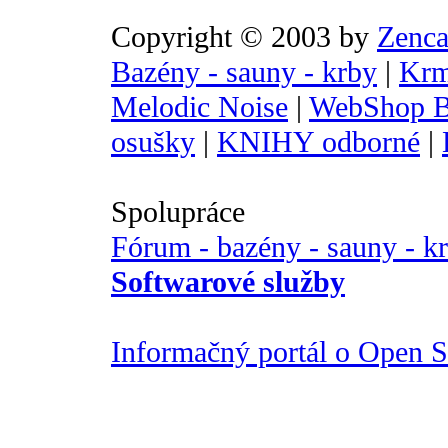
Copyright © 2003 by
Zenca
Bazény - sauny - krby
|
Krm
Melodic Noise
|
WebShop B
osušky
|
KNIHY odborné
|
Spolupráce
Fórum - bazény - sauny - k
Softwarové služby
Informačný portál o Open So